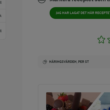
dl
JAG HAR LAGAT DET HÄR RECEPTE
k
dl
1
NÄRINGSVÄRDEN, PER ST
Energi:
382 kcal
ENERGIDISTRIBUTION %
NÄRINGSVÄRDEN PER ST