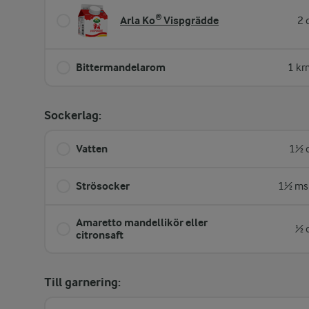
Arla Ko® Vispgrädde
2 
Bittermandelarom
1 kr
Sockerlag:
Vatten
1½ d
Strösocker
1½ ms
Amaretto mandellikör eller
½ 
citronsaft
Till garnering: