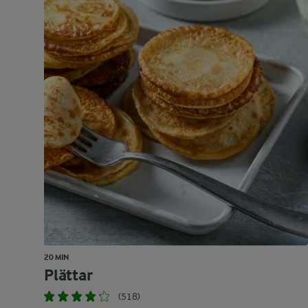
20 MIN
Plättar
(518)