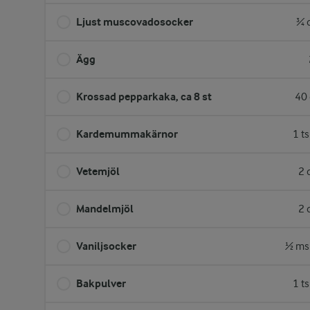
Ljust muscovadosocker
¾ 
Ägg
Krossad pepparkaka, ca 8 st
40 
Kardemummakärnor
1 t
Vetemjöl
2 
Mandelmjöl
2 
Vaniljsocker
½ ms
Bakpulver
1 t