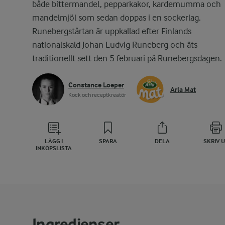
både bittermandel, pepparkakor, kardemumma och
mandelmjöl som sedan doppas i en sockerlag.
Runebergstårtan är uppkallad efter Finlands
nationalskald Johan Ludvig Runeberg och äts
traditionellt sett den 5 februari på Runebergsdagen.
Constance Loeper
Arla Mat
Kock och receptkreatör
LÄGG I
SPARA
DELA
SKRIV 
INKÖPSLISTA
Ingredienser