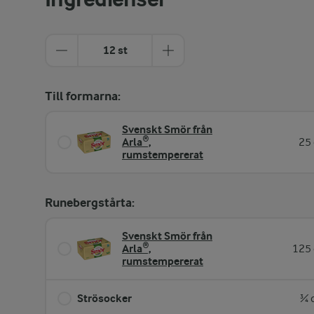
12 st
Till formarna:
Svenskt Smör från
Arla®,
25 
rumstempererat
Runebergstårta:
Svenskt Smör från
Arla®,
125 
rumstempererat
Strösocker
¾ 