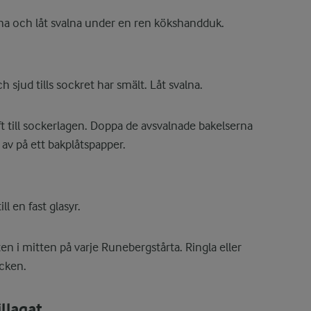
na och låt svalna under en ren kökshandduk.
sjud tills sockret har smält. Låt svalna.
aft till sockerlagen. Doppa de avsvalnade bakelserna
 av på ett bakplåtspapper.
l en fast glasyr.
lten i mitten på varje Runebergstårta. Ringla eller
icken.
llagat