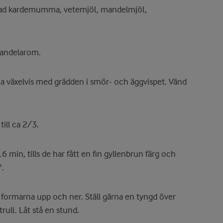
lad kardemumma, vetemjöl, mandelmjöl,
mandelarom.
na växelvis med grädden i smör- och äggvispet. Vänd
till ca 2/3.
6 min, tills de har fått en fin gyllenbrun färg och
.
r formarna upp och ner. Ställ gärna en tyngd över
trull. Låt stå en stund.