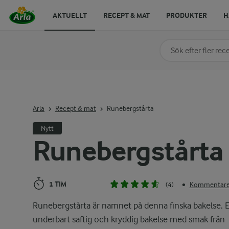
AKTUELLT
RECEPT & MAT
PRODUKTER
H
Sök på kategori elle
Skriv in sökord för at
Arla
Recept & mat
Runebergstårta
Nytt
Runebergstårta
1 TIM
(4)
Kommentarer
•
Runebergstårta är namnet på denna finska bakelse. 
underbart saftig och kryddig bakelse med smak från