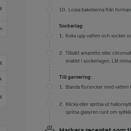
dl
Lossa bakelserna från formar
Sockerlag:
m
Koka upp vatten och socker och 
Tillsätt amaretto eller citrons
snabbt i sockerlagen. Låt rinna
l
Till garnering:
k
Blanda florsocker med vatten til
dl
Klicka eller spritsa ut hallonsy
spritsa glasyren runt om syltkl
Markera receptet som ti