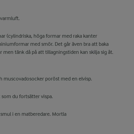
varmluft.
ar (cylindriska, höga formar med raka kanter
luminiumformar med smör. Det går även bra att baka
men tänk då på att tillagningstiden kan skilja sig åt.
h muscovadosocker poröst med en elvisp.
t som du fortsätter vispa.
t smul i en matberedare. Mortla