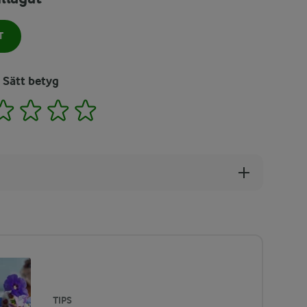
T
Sätt betyg
2
3
4
5
TIPS