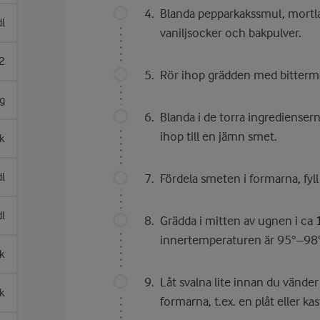
Blanda pepparkakssmul, mort
dl
vaniljsocker och bakpulver.
2
Rör ihop grädden med bitter
g
Blanda i de torra ingredienser
ihop till en jämn smet.
sk
dl
Fördela smeten i formarna, fyll 
dl
Grädda i mitten av ugnen i ca 1
innertemperaturen är 95°–98°
k
Låt svalna lite innan du vände
sk
formarna, t.ex. en plåt eller kas