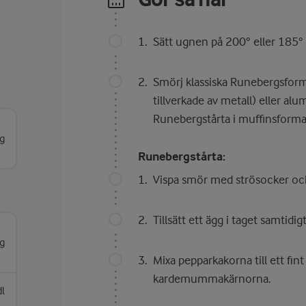
Sätt ugnen på 200° eller 185° 
Smörj klassiska Runebergsform
tillverkade av metall) eller a
Runebergstårta i muffinsformar 
g
Runebergstårta:
Vispa smör med strösocker oc
Tillsätt ett ägg i taget samtidig
g
Mixa pepparkakorna till ett fin
kardemummakärnorna.
dl