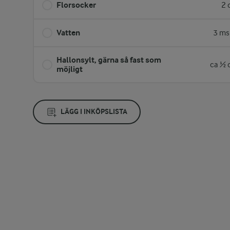
Florsocker
2 
Vatten
3 ms
Hallonsylt, gärna så fast som
ca ½ 
möjligt
LÄGG I INKÖPSLISTA