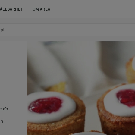
ÅLLBARHET
OM ARLA
r ingrediens
t få förslag
 (0)
En