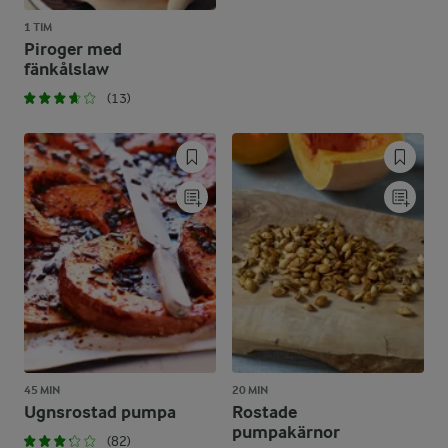
1 TIM
Piroger med
fänkålslaw
(13)
45 MIN
20 MIN
Ugnsrostad pumpa
Rostade
pumpakärnor
(82)