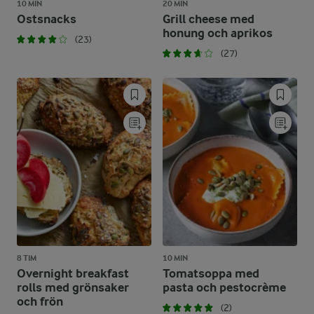
10 MIN
20 MIN
Ostsnacks
Grill cheese med
honung och aprikos
(23)
(27)
8 TIM
10 MIN
Overnight breakfast
Tomatsoppa med
rolls med grönsaker
pasta och pestocrème
och frön
(2)