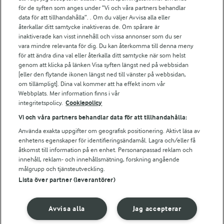
Arlas kundportal
för de syften som anges under ”Vi och våra partners behandlar
Arla.com
data för att tillhandahålla”. . Om du väljer Avvisa alla eller
Falbygdens Ost
återkallar ditt samtycke inaktiveras de. Om spårare är
Arla webbshop
inaktiverade kan visst innehåll och vissa annonser som du ser
vara mindre relevanta för dig. Du kan återkomma till denna meny
Bildbank
för att ändra dina val eller återkalla ditt samtycke när som helst
genom att klicka på länken Visa syften längst ned på webbsidan
[eller den flytande ikonen längst ned till vänster på webbsidan,
om tillämpligt]. Dina val kommer att ha effekt inom vår
Följ oss
Webbplats. Mer information finns i vår
integritetspolicy.
Cookiepolicy
Vi och våra partners behandlar data för att tillhandahålla:
Använda exakta uppgifter om geografisk positionering. Aktivt läsa av
enhetens egenskaper för identifieringsändamål. Lagra och/eller få
åtkomst till information på en enhet. Personanpassad reklam och
innehåll, reklam- och innehållsmätning, forskning angående
målgrupp och tjänsteutveckling.
Lista över partner (leverantörer)
© 2026 Arla Foods
Ändra cookie-inställningar
Avvisa alla
Jag accepterar
Integritetspolicy