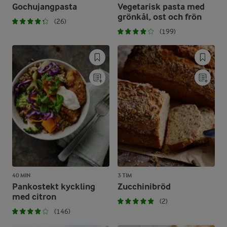
Gochujangpasta
Vegetarisk pasta med
grönkål, ost och frön
(26)
(199)
40 MIN
3 TIM
Pankostekt kyckling
Zucchinibröd
med citron
(2)
(146)