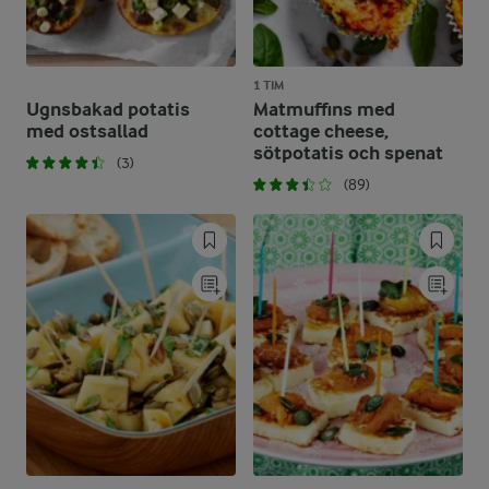
1 TIM
Ugnsbakad potatis
Matmuffins med
med ostsallad
cottage cheese,
sötpotatis och spenat
(3)
(89)