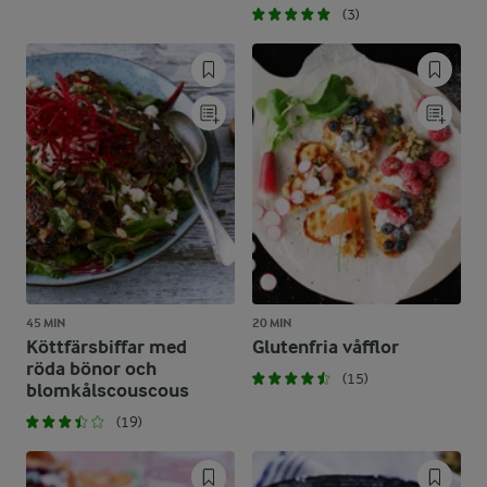
(3)
45 MIN
20 MIN
Köttfärsbiffar med
Glutenfria våfflor
röda bönor och
(15)
blomkålscouscous
(19)