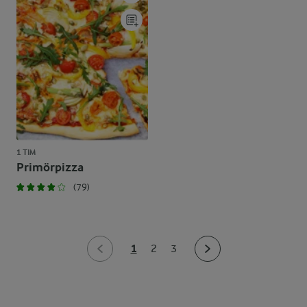
1 TIM
Primörpizza
(79)
1
2
3