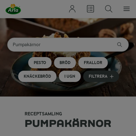
Sök på kategori eller ingrediens
Skriv in sökord för att få förslag
PESTO
BRÖD
FRALLOR
KNÄCKEBRÖD
I UGN
FILTRERA
RECEPTSAMLING
PUMPAKÄRNOR