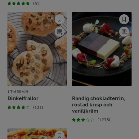
(61)
1 TIM 30 MIN
Dinkelfrallor
Randig chokladterrin,
rostad krisp och
(131)
vaniljkräm
(1278)