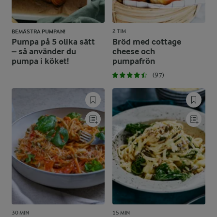
2 TIM
BEMÄSTRA PUMPAN!
Pumpa på 5 olika sätt
Bröd med cottage
– så använder du
cheese och
pumpa i köket!
pumpafrön
(97)
30 MIN
15 MIN