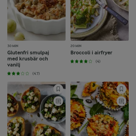
30 MIN
20 MIN
Glutenfri smulpaj
Broccoli i airfryer
med krusbär och
(4)
vanilj
(47)