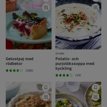
20 MIN
Getostpaj med
Potatis- och
rödbetor
purjolökssoppa med
kyckling
(386)
(49)