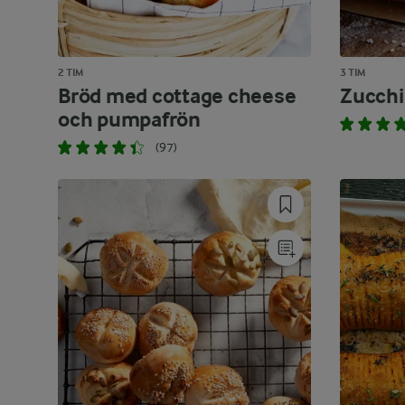
2 TIM
3 TIM
Bröd med cottage cheese
Zucchi
och pumpafrön
(97)