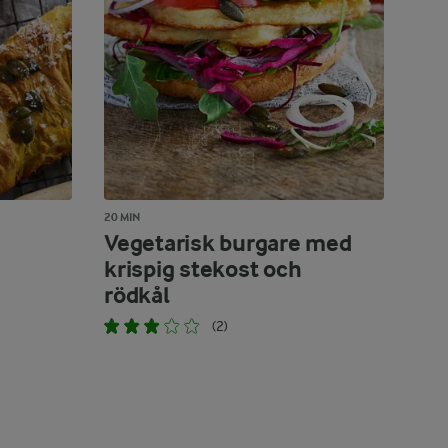
20 MIN
Vegetarisk burgare med
krispig stekost och
rödkål
(2)