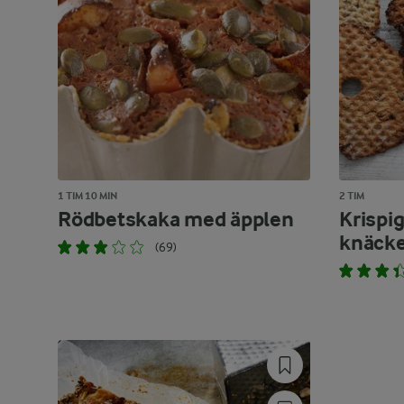
1 TIM 10 MIN
2 TIM
Rödbetskaka med äpplen
Krispig
knäck
(69)