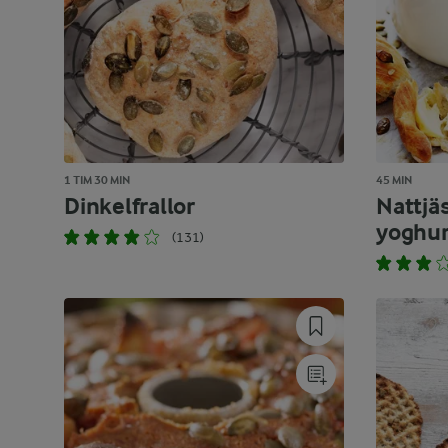
1 TIM 30 MIN
45 MIN
Dinkelfrallor
Nattjä
yoghur
(131)