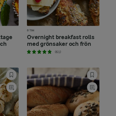
8 TIM
ttage
Overnight breakfast rolls
och
med grönsaker och frön
(61)