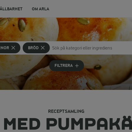
ÅLLBARHET
OM ARLA
RNOR
BRÖD
Sök på kategori eller ingrediens
Skriv in sökord för att få förslag
FILTRERA
RECEPTSAMLING
 MED PUMPAK