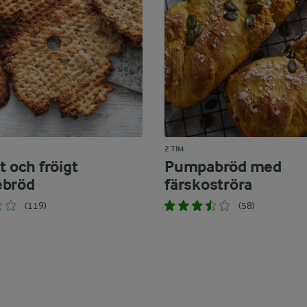
2 TIM
t och fröigt
Pumpabröd med
ebröd
färskoströra
(119)
(58)