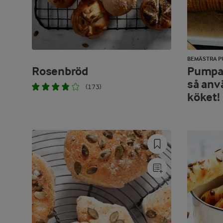
BEMÄSTRA P
Rosenbröd
Pumpa 
så anv
(173)
köket!