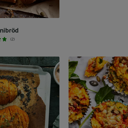
nibröd
(2)