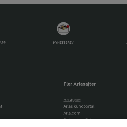
TAPP
NYHETSBREV
Fler Arlasajter
För ägare
at
Arlas kundportal
Arla.com
Falbygdens Ost
Arla webbshop