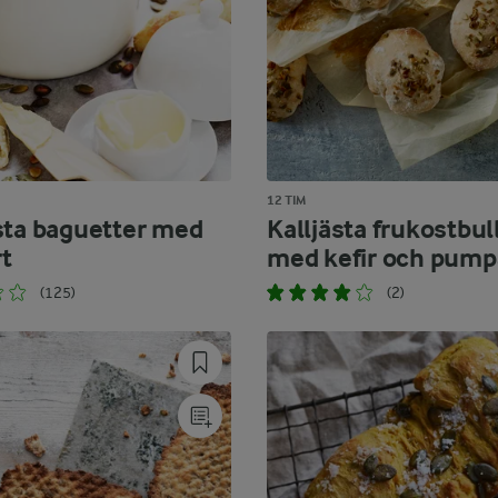
12 TIM
sta baguetter med
Kalljästa frukostbul
t
med kefir och pump
(125)
(2)