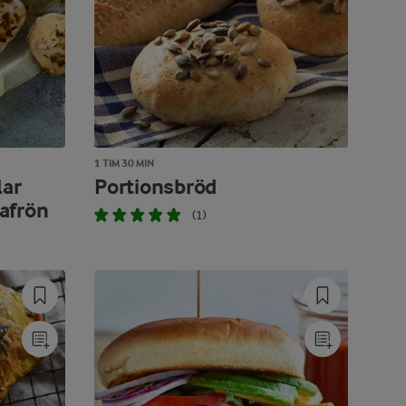
1 TIM 30 MIN
lar
Portionsbröd
afrön
(1)