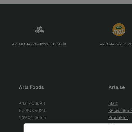
ARLAKADABRA – PYSSEL OCH KUL
ARLA MAT – RECEP
Arla Foods
Arla.se
Arla Foods AB

Start
PO BOX 4083

Recept & m
169 04  Solna
Produkter
Hälsa
Arlakadabra