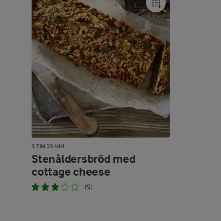
1 TIM 15 MIN
Stenåldersbröd med
cottage cheese
(9)