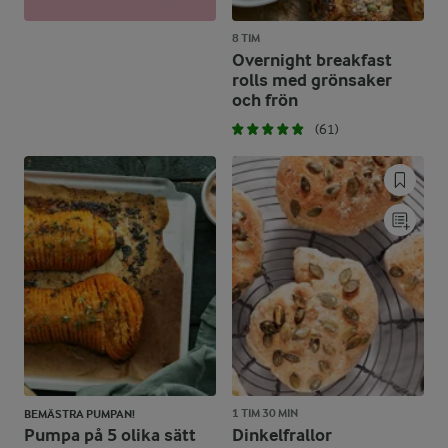
8 TIM
Overnight breakfast
rolls med grönsaker
och frön
(61)
1 TIM 30 MIN
BEMÄSTRA PUMPAN!
Pumpa på 5 olika sätt
Dinkelfrallor