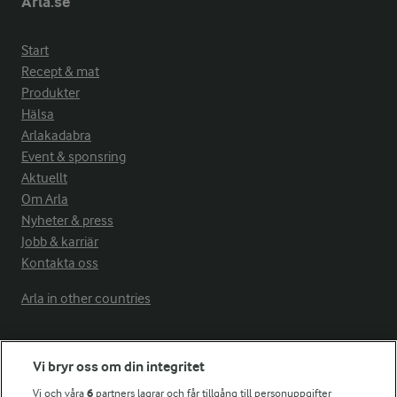
Arla.se
Start
Recept & mat
Produkter
Hälsa
Arlakadabra
Event & sponsring
Aktuellt
Om Arla
Nyheter & press
Jobb & karriär
Kontakta oss
Arla in other countries
Fler Arlasajter
Vi bryr oss om din integritet
Vi och våra
6
partners lagrar och får tillgång till personuppgifter