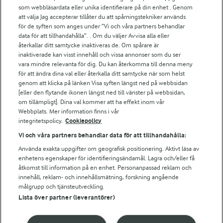
För ägare
som webbläsardata eller unika identifierare på din enhet . Genom
att välja Jag accepterar tillåter du att spårningstekniker används
Arlas kundportal
för de syften som anges under ”Vi och våra partners behandlar
Arla.com
data för att tillhandahålla”. . Om du väljer Avvisa alla eller
Falbygdens Ost
återkallar ditt samtycke inaktiveras de. Om spårare är
Arla webbshop
inaktiverade kan visst innehåll och vissa annonser som du ser
vara mindre relevanta för dig. Du kan återkomma till denna meny
Bildbank
för att ändra dina val eller återkalla ditt samtycke när som helst
genom att klicka på länken Visa syften längst ned på webbsidan
[eller den flytande ikonen längst ned till vänster på webbsidan,
om tillämpligt]. Dina val kommer att ha effekt inom vår
Följ oss
Webbplats. Mer information finns i vår
integritetspolicy.
Cookiepolicy
Vi och våra partners behandlar data för att tillhandahålla:
Använda exakta uppgifter om geografisk positionering. Aktivt läsa av
enhetens egenskaper för identifieringsändamål. Lagra och/eller få
åtkomst till information på en enhet. Personanpassad reklam och
innehåll, reklam- och innehållsmätning, forskning angående
målgrupp och tjänsteutveckling.
Lista över partner (leverantörer)
© 2026 Arla Foods
Ändra cookie-inställningar