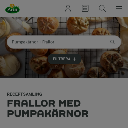
Sök på kategori eller ingrediens
Skriv in sökord för att få förslag
FILTRERA
RECEPTSAMLING
FRALLOR MED
PUMPAKÄRNOR