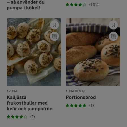
– så använder du
(131)
pumpa i köket!
12 TIM
1 TIM 30 MIN
Kalljästa
Portionsbröd
frukostbullar med
(1)
kefir och pumpafrön
(2)