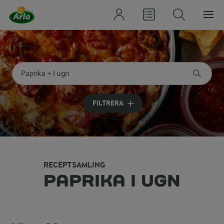
Sök på kategori eller ingrediens
Skriv in sökord för att få förslag
FILTRERA
RECEPTSAMLING
PAPRIKA I UGN