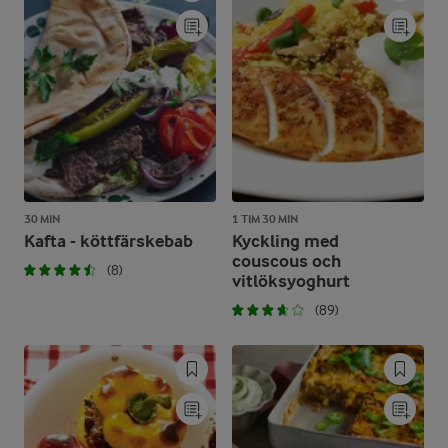
30 MIN
1 TIM 30 MIN
Kafta - köttfärskebab
Kyckling med
couscous och
(8)
vitlöksyoghurt
(89)