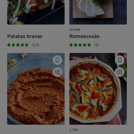
30 MIN
Patatas bravas
Romescosås
(15)
(5)
1 TIM