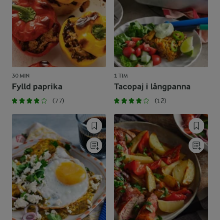
30 MIN
1 TIM
Fylld paprika
Tacopaj i långpanna
(77)
(12)