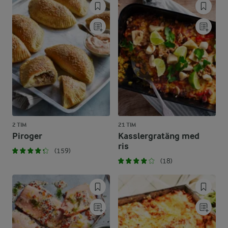
2 TIM
21 TIM
Piroger
Kasslergratäng med
ris
(159)
(18)