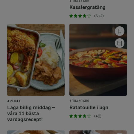
1 TIM 15 MIN
Kasslergratäng
(634)
1 TIM 30 MIN
ARTIKEL
Laga billig middag –
Ratatouille i ugn
våra 11 bästa
(40)
vardagsrecept!