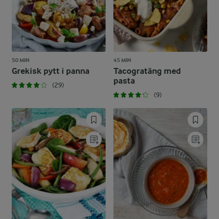
50 MIN
45 MIN
Grekisk pytt i panna
Tacogratäng med
pasta
(29)
(9)