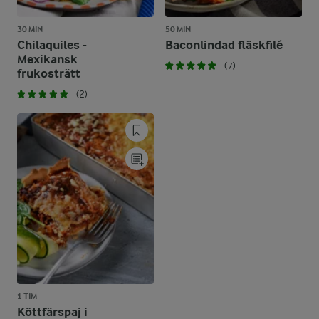
30 MIN
50 MIN
Chilaquiles -
Baconlindad fläskfilé
Mexikansk
(7)
frukosträtt
(2)
1 TIM
Köttfärspaj i