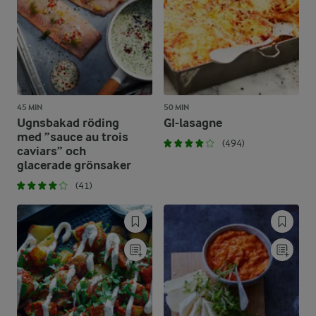
45 MIN
50 MIN
Ugnsbakad röding
GI-lasagne
med ”sauce au trois
(494)
caviars” och
glacerade grönsaker
(41)