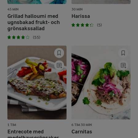
45 MIN
30 MIN
Grillad halloumi med
Harissa
ugnsbakad frukt- och
(5)
grönsakssallad
(55)
1 TIM
6 TIM 30 MIN
Entrecote med
Carnitas
medelhavsgrönsaker