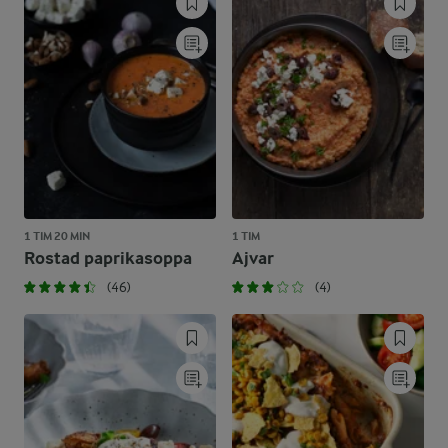
1 TIM 20 MIN
1 TIM
Rostad paprikasoppa
Ajvar
(46)
(4)