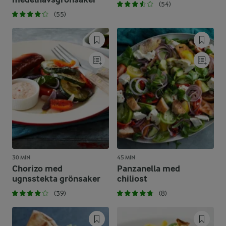
(54)
(55)
30 MIN
45 MIN
Chorizo med
Panzanella med
ugnsstekta grönsaker
chiliost
(39)
(8)