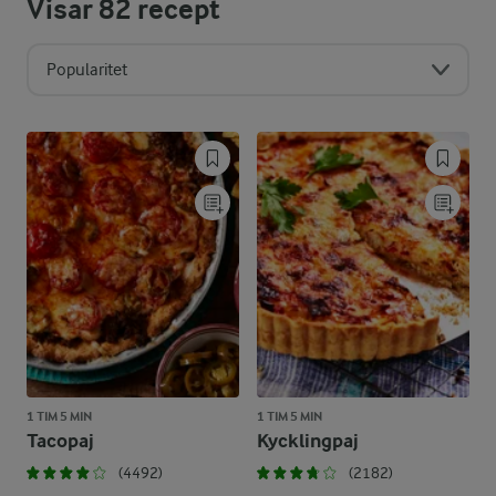
Visar
82
recept
Popularitet
1 TIM 5 MIN
1 TIM 5 MIN
Tacopaj
Kycklingpaj
(4492)
(2182)