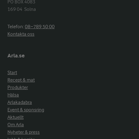
PO BOX 4083

169 04  Solna
Telefon:
08−789 50 00
Kontakta oss
Arla.se
Start
Recept & mat
Produkter
Hälsa
Arlakadabra
Event & sponsring
Aktuellt
Om Arla
Nyheter & press