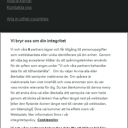
Jobb & karriär
Kontakta oss
Arla in other countries
Fler Arlasajter
Vi bryr oss om din integritet
Vi och våra
6
partners lagrar och får tillgång till personuppgifter
För ägare
som webbläsardata eller unika identifierare på din enhet . Genom
att välja Jag accepterar tillåter du att spårningstekniker används
Arlas kundportal
för de syften som anges under ”Vi och våra partners behandlar
Arla.com
data för att tillhandahålla”. . Om du väljer Avvisa alla eller
Falbygdens Ost
återkallar ditt samtycke inaktiveras de. Om spårare är
Arla webbshop
inaktiverade kan visst innehåll och vissa annonser som du ser
vara mindre relevanta för dig. Du kan återkomma till denna meny
Bildbank
för att ändra dina val eller återkalla ditt samtycke när som helst
genom att klicka på länken Visa syften längst ned på webbsidan
[eller den flytande ikonen längst ned till vänster på webbsidan,
om tillämpligt]. Dina val kommer att ha effekt inom vår
Följ oss
Webbplats. Mer information finns i vår
integritetspolicy.
Cookiepolicy