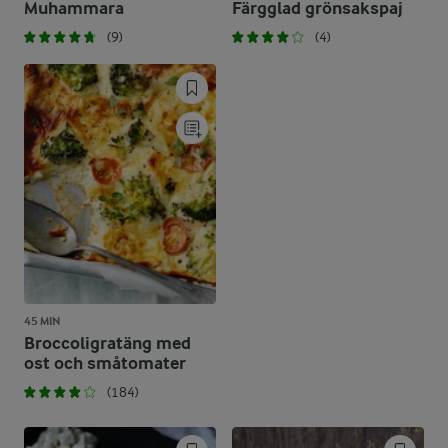
Muhammara
Färgglad grönsakspaj
(9)
(4)
45 MIN
Broccoligratäng med
ost och småtomater
(184)