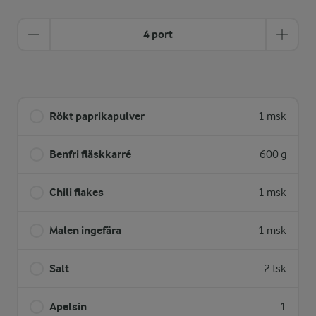
4 port
Rökt paprikapulver
1 msk
Benfri fläskkarré
600 g
Chili flakes
1 msk
Malen ingefära
1 msk
Salt
2 tsk
Apelsin
1