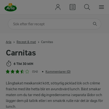
Sök på kategori eller ingrediens
Skriv in sökord för att få förslag
Arla
Recept & mat
Carnitas
Carnitas
6 TIM 30 MIN
(54)
Kommentarer (0)
•
Långbakat mexikanskt kött, sötsyrlig picklad lök och crème
fraiche med lite hetta blir en avundsvärd lunch. Bäst smakar
maten om du tar med dig ingredienserna i separata lådor och
lägger dem på tallrik eller i en smakrik rulle när det är dags för
lunch.