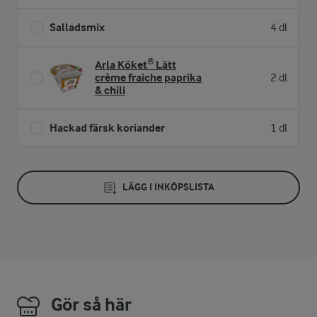
Salladsmix
4 dl
Arla Köket® Lätt
crème fraiche paprika
2 dl
& chili
Hackad färsk koriander
1 dl
LÄGG I INKÖPSLISTA
Gör så här