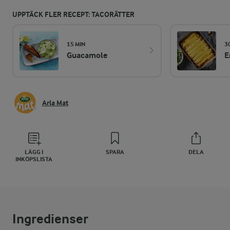
UPPTÄCK FLER RECEPT: TACORÄTTER
15 MIN
3
Guacamole
E
Arla Mat
LÄGG I
SPARA
DELA
INKÖPSLISTA
Ingredienser