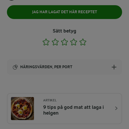
JAG HAR LAGAT DET HÄR RECEPTET
Sätt betyg
1
2
3
4
5
NÄRINGSVÄRDEN, PER PORT
Energi:
763 kcal
ARTIKEL
9 tips på god mat att laga i
ENERGIDISTRIBUTION %
NÄRINGSVÄRDEN PER PORT
helgen
-
4,8 g
Fiber: