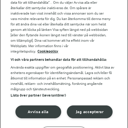
data för att tillhandahålla”. . Om du väljer Avvisa alla eller
Falbygdens Ost
återkallar ditt samtycke inaktiveras de. Om spårare är
Arla webbshop
inaktiverade kan visst innehåll och vissa annonser som du ser
vara mindre relevanta för dig. Du kan återkomma till denna meny
Bildbank
för att ändra dina val eller återkalla ditt samtycke när som helst
genom att klicka på länken Visa syften längst ned på webbsidan
[eller den flytande ikonen längst ned till vänster på webbsidan,
om tillämpligt]. Dina val kommer att ha effekt inom vår
Följ oss
Webbplats. Mer information finns i vår
integritetspolicy.
Cookiepolicy
Vi och våra partners behandlar data för att tillhandahålla:
Använda exakta uppgifter om geografisk positionering. Aktivt läsa av
enhetens egenskaper för identifieringsändamål. Lagra och/eller få
åtkomst till information på en enhet. Personanpassad reklam och
innehåll, reklam- och innehållsmätning, forskning angående
målgrupp och tjänsteutveckling.
Lista över partner (leverantörer)
© 2026 Arla Foods
Ändra cookie-inställningar
Avvisa alla
Jag accepterar
Integritetspolicy
Om cookies