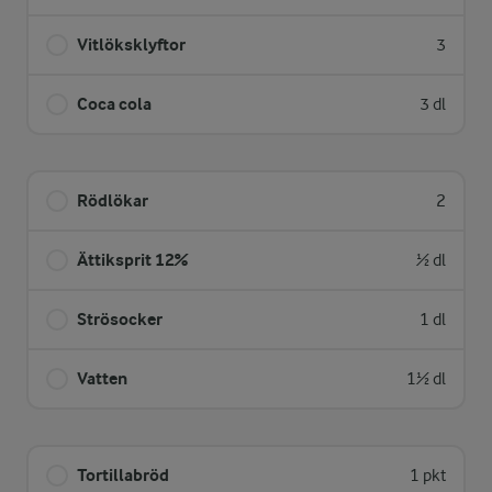
Vitlöksklyftor
3
Coca cola
3 dl
Rödlökar
2
Ättiksprit 12%
½ dl
Strösocker
1 dl
Vatten
1½ dl
Tortillabröd
1 pkt