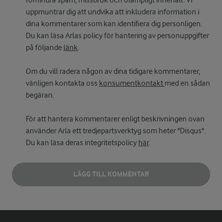
förhindra spam, missbruk och olämpligt innehåll. Vi
uppmuntrar dig att undvika att inkludera information i
dina kommentarer som kan identifiera dig personligen.
Du kan läsa Arlas policy för hantering av personuppgifter
på följande
länk
.
Om du vill radera någon av dina tidigare kommentarer,
vänligen kontakta oss
konsumentkontakt
med en sådan
begäran.
För att hantera kommentarer enligt beskrivningen ovan
använder Arla ett tredjepartsverktyg som heter "Disqus".
Du kan läsa deras integritetspolicy
här
.
LÄGG TILL KOMMENTAR