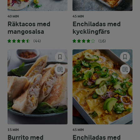
40 MIN
45 MIN
Räktacos med
Enchiladas med
mangosalsa
kycklingfärs
(44)
(16)
15 MIN
45 MIN
Burrito med
Enchiladas med