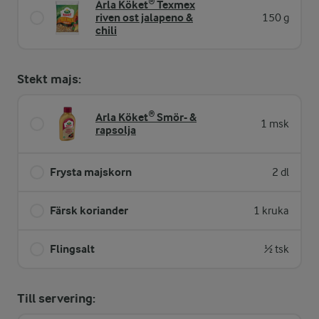
Arla Köket® Texmex
riven ost jalapeno &
150 g
chili
Stekt majs:
Arla Köket® Smör- &
1 msk
rapsolja
Frysta majskorn
2 dl
Färsk koriander
1 kruka
Flingsalt
½ tsk
Till servering: