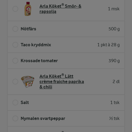
Arla Köket® Smör- &
1 msk
rapsolja
Nötfärs
500 g
Taco kryddmix
1 pkt à 28 g
Krossade tomater
390 g
Arla Köket® Lätt
crème fraiche paprika
2 dl
& chili
Salt
1 tsk
Nymalen svartpeppar
½ tsk