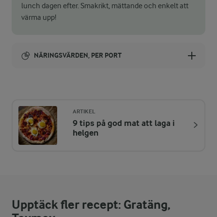
lunch dagen efter. Smakrikt, mättande och enkelt att
värma upp!
NÄRINGSVÄRDEN, PER PORT
Energi:
1017 kcal
ARTIKEL
9 tips på god mat att laga i
ENERGIDISTRIBUTION %
NÄRINGSVÄRDEN PER PORT
helgen
-
8,7 g
Fiber:
21,3 %
53,2 g
Protein:
Upptäck fler recept: Gratäng,
41 %
47,2 g
Fett: