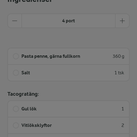
4 port
Pasta penne, gärna fullkorn
360 g
Salt
1 tsk
Tacogratäng:
Gul lök
1
Vitlöksklyftor
2