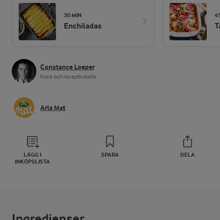
30 MIN
4
Enchiladas
T
Constance Loeper
Kock och receptkreatör
Arla Mat
LÄGG I
SPARA
DELA
INKÖPSLISTA
Ingredienser