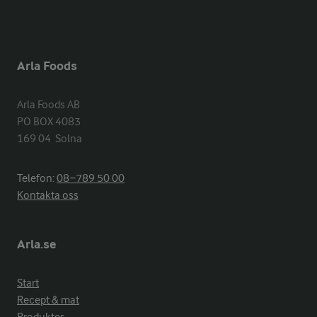
Arla Foods
Arla Foods AB

PO BOX 4083

169 04  Solna
Telefon:
08−789 50 00
Kontakta oss
Arla.se
Start
Recept & mat