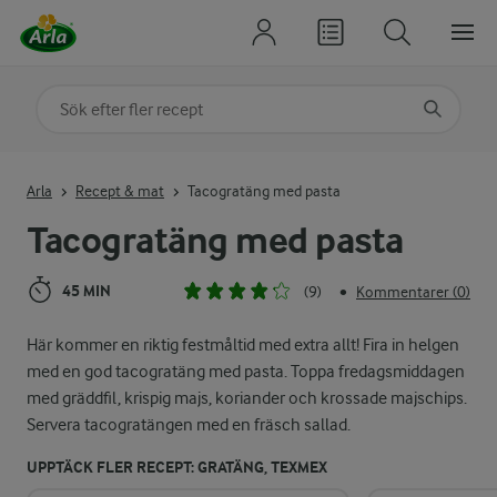
Sök på kategori eller ingrediens
Skriv in sökord för att få förslag
Arla
Recept & mat
Tacogratäng med pasta
Tacogratäng med pasta
45 MIN
(9)
Kommentarer (0)
•
Här kommer en riktig festmåltid med extra allt! Fira in helgen
med en god tacogratäng med pasta. Toppa fredagsmiddagen
med gräddfil, krispig majs, koriander och krossade majschips.
Servera tacogratängen med en fräsch sallad.
UPPTÄCK FLER RECEPT: GRATÄNG, TEXMEX