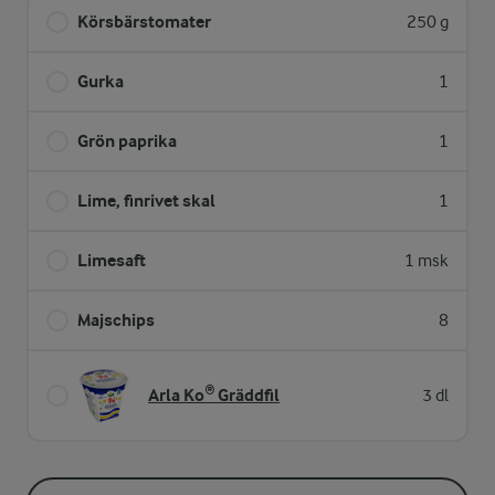
Körsbärstomater
250 g
Gurka
1
Grön paprika
1
Lime, finrivet skal
1
Limesaft
1 msk
Majschips
8
Arla Ko® Gräddfil
3 dl