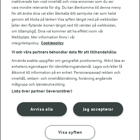
Arla webbshop
inaktiverade kan visst innehåll och vissa annonser som du ser
vara mindre relevanta för dig. Du kan återkomma till denna meny
Bildbank
för att ändra dina val eller återkalla ditt samtycke när som helst
genom att klicka på länken Visa syften längst ned på webbsidan
[eller den flytande ikonen längst ned till vänster på webbsidan,
om tillämpligt]. Dina val kommer att ha effekt inom vår
Följ oss
Webbplats. Mer information finns i vår
integritetspolicy.
Cookiepolicy
Vi och våra partners behandlar data för att tillhandahålla:
Använda exakta uppgifter om geografisk positionering. Aktivt läsa av
enhetens egenskaper för identifieringsändamål. Lagra och/eller få
åtkomst till information på en enhet. Personanpassad reklam och
innehåll, reklam- och innehållsmätning, forskning angående
målgrupp och tjänsteutveckling.
Lista över partner (leverantörer)
© 2026 Arla Foods
Ändra cookie-inställningar
Avvisa alla
Jag accepterar
Integritetspolicy
Om cookies
Visa syften
GÖR SÅ HÄR
INGREDIENSER