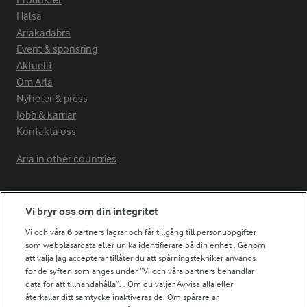
Produkter
Hälsa
Arlakadabra
Event & sponsring
Aktuellt
Om Arla
Nyheter & press
Jobb & karriär
Kontakta oss
Arla in other countries
Fler Arlasajter
Vi bryr oss om din integritet
Vi och våra
6
partners lagrar och får tillgång till personuppgifter
För ägare
som webbläsardata eller unika identifierare på din enhet . Genom
att välja Jag accepterar tillåter du att spårningstekniker används
Arlas kundportal
för de syften som anges under ”Vi och våra partners behandlar
Arla.com
data för att tillhandahålla”. . Om du väljer Avvisa alla eller
Falbygdens Ost
återkallar ditt samtycke inaktiveras de. Om spårare är