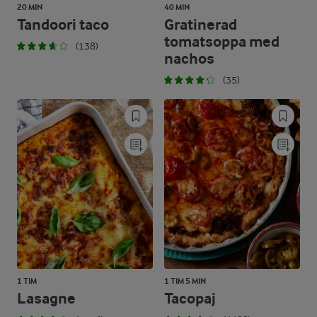
20 MIN
40 MIN
Tandoori taco
Gratinerad
tomatsoppa med
(138)
nachos
(35)
1 TIM
1 TIM 5 MIN
Lasagne
Tacopaj