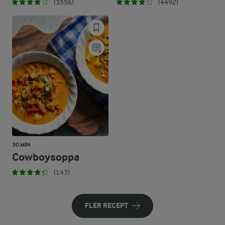
(3556)
(4492)
30 MIN
Cowboysoppa
(147)
FLER RECEPT