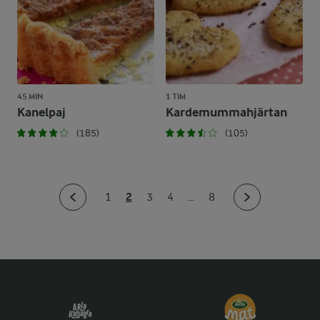
45 MIN
1 TIM
Kanelpaj
Kardemummahjärtan
(185)
(105)
2
1
3
4
...
8