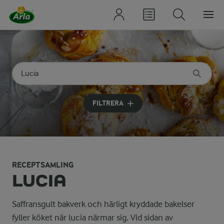
Sök på kategori eller ingrediens
Skriv in sökord för att få förslag
FILTRERA
RECEPTSAMLING
LUCIA
Saffransgult bakverk och härligt kryddade bakelser
fyller köket när lucia närmar sig. Vid sidan av