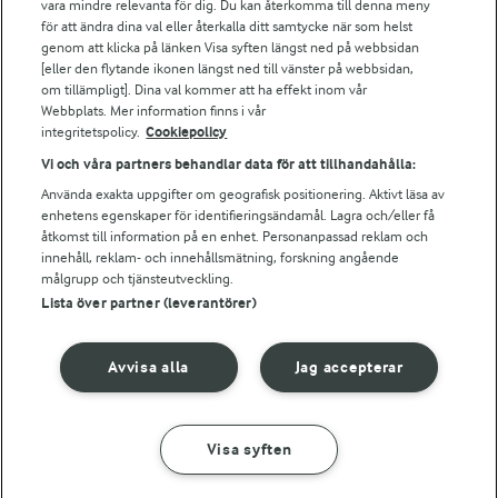
vara mindre relevanta för dig. Du kan återkomma till denna meny
Bildbank
för att ändra dina val eller återkalla ditt samtycke när som helst
genom att klicka på länken Visa syften längst ned på webbsidan
[eller den flytande ikonen längst ned till vänster på webbsidan,
om tillämpligt]. Dina val kommer att ha effekt inom vår
Följ oss
Webbplats. Mer information finns i vår
integritetspolicy.
Cookiepolicy
Vi och våra partners behandlar data för att tillhandahålla:
Använda exakta uppgifter om geografisk positionering. Aktivt läsa av
enhetens egenskaper för identifieringsändamål. Lagra och/eller få
åtkomst till information på en enhet. Personanpassad reklam och
innehåll, reklam- och innehållsmätning, forskning angående
målgrupp och tjänsteutveckling.
Lista över partner (leverantörer)
© 2026 Arla Foods
Ändra cookie-inställningar
Avvisa alla
Jag accepterar
Integritetspolicy
Om cookies
Visa syften