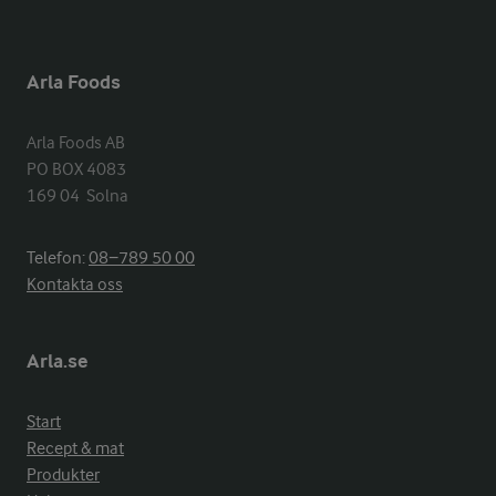
Arla Foods
Arla Foods AB

PO BOX 4083

169 04  Solna
Telefon:
08−789 50 00
Kontakta oss
Arla.se
Start
Recept & mat
Produkter