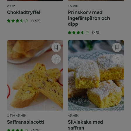
2 TIM
15 MIN
Chokladtryffel
Prinskorv med
ingefärspäron och
(155)
dipp
(25)
1 TIM 45 MIN
45 MIN
Saffransbiscotti
Silviakaka med
saffran
(628)