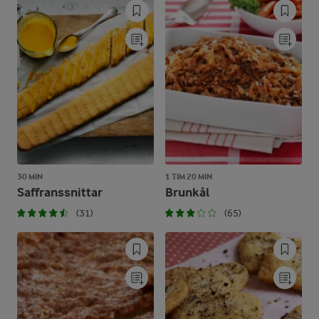
30 MIN
1 TIM 20 MIN
Saffranssnittar
Brunkål
(31)
(65)