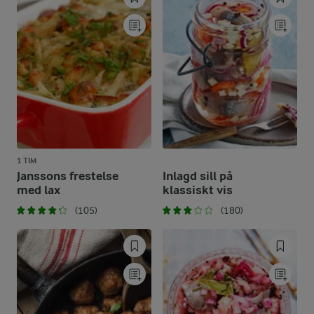
1 TIM
Janssons frestelse
Inlagd sill på
med lax
klassiskt vis
(105)
(180)