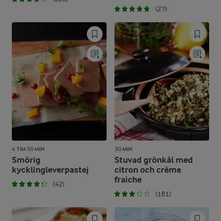
(27)
4 TIM 30 MIN
30 MIN
Smörig
Stuvad grönkål med
kycklingleverpastej
citron och crème
fraiche
(42)
(181)