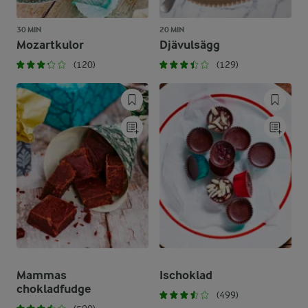
30 MIN
20 MIN
Mozartkulor
Djävulsägg
(120)
(129)
Mammas
Ischoklad
chokladfudge
(499)