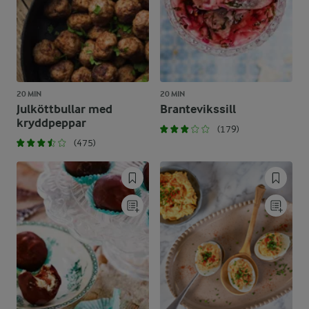
20 MIN
20 MIN
Julköttbullar med
Brantevikssill
kryddpeppar
(179)
(475)