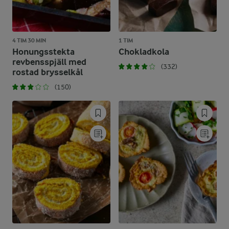
4 TIM 30 MIN
1 TIM
Honungsstekta
Chokladkola
revbensspjäll med
(332)
rostad brysselkål
(150)