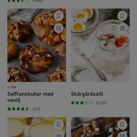
(590)
4 TIM
Saffransbullar med
Skärgårdssill
vanilj
(172)
(13)