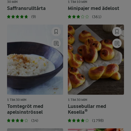
30 MIN
1 TIM 10 MIN
Saffransrulltårta
Minipajer med ädelost
(9)
(361)
1 TIM 30 MIN
1 TIM 30 MIN
Tomtegröt med
Lussebullar med
apelsinströssel
Kesella®
(34)
(1798)