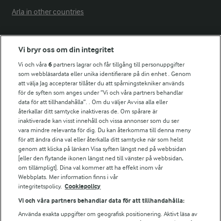
Arla in other countries
Fler Arlasajter
Vi bryr oss om din integritet
Vi och våra
6
partners lagrar och får tillgång till personuppgifter
För ägare
som webbläsardata eller unika identifierare på din enhet . Genom
att välja Jag accepterar tillåter du att spårningstekniker används
Arlas kundportal
för de syften som anges under ”Vi och våra partners behandlar
Arla.com
data för att tillhandahålla”. . Om du väljer Avvisa alla eller
Falbygdens Ost
återkallar ditt samtycke inaktiveras de. Om spårare är
Arla webbshop
inaktiverade kan visst innehåll och vissa annonser som du ser
vara mindre relevanta för dig. Du kan återkomma till denna meny
Bildbank
för att ändra dina val eller återkalla ditt samtycke när som helst
genom att klicka på länken Visa syften längst ned på webbsidan
[eller den flytande ikonen längst ned till vänster på webbsidan,
om tillämpligt]. Dina val kommer att ha effekt inom vår
Följ oss
Webbplats. Mer information finns i vår
integritetspolicy.
Cookiepolicy
Vi och våra partners behandlar data för att tillhandahålla:
Använda exakta uppgifter om geografisk positionering. Aktivt läsa av