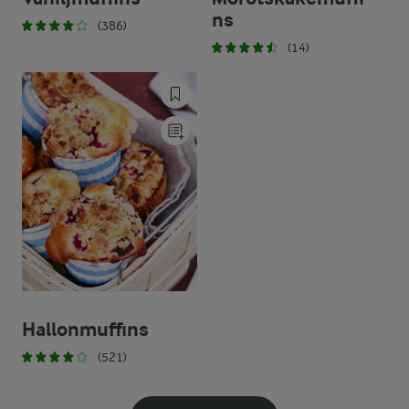
ns
(386)
(14)
Hallonmuffins
(521)