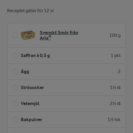
Receptet gäller för 12 st
Svenskt Smör från
100 g
Arla®
Saffran à 0,5 g
1 pkt
Ägg
2
Strösocker
1½ dl
Vetemjöl
2½ dl
Bakpulver
1½ tsk