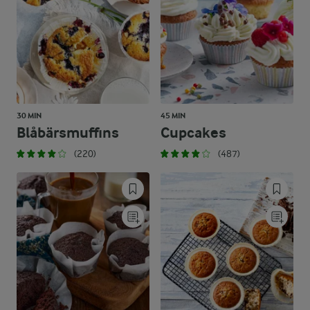
30 MIN
45 MIN
Blåbärsmuffins
Cupcakes
(220)
(487)