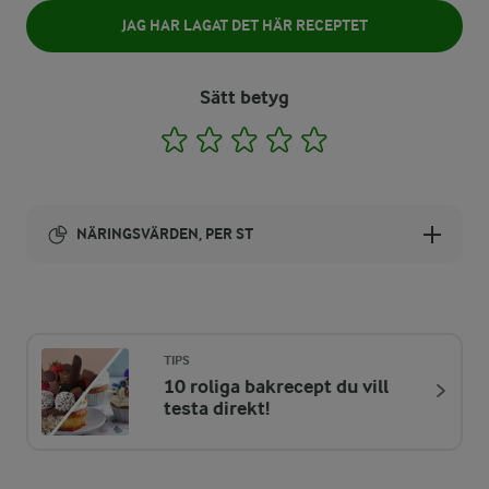
JAG HAR LAGAT DET HÄR RECEPTET
Sätt betyg
1
2
3
4
5
NÄRINGSVÄRDEN, PER ST
Energi:
184 kcal
TIPS
10 roliga bakrecept du vill
ENERGIDISTRIBUTION %
NÄRINGSVÄRDEN PER ST
testa direkt!
-
0,5 g
Fiber: