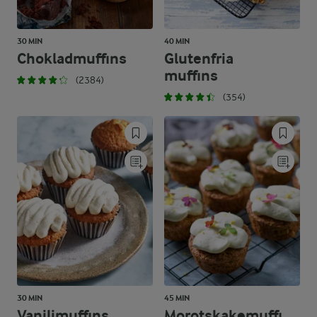
30 MIN
40 MIN
Chokladmuffins
Glutenfria
muffins
(2384)
(354)
30 MIN
45 MIN
Vaniljmuffins
Morotskakemuffi