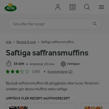
Sök på kategori eller ingrediens
Skriv in sökord för att få förslag
Arla
Recept & mat
Saftiga saffransmuffins
Saftiga saffransmuffins
35 MIN
Arbetstid: 20 min
•
FRYSBAR
(192)
Kommentarer (2)
•
Bjud på saffransmuffins till glöggkalas eller lucia. Färskost i
smeten gör dessa muffins extra saftiga.
UPPTÄCK FLER RECEPT: MUFFINSRECEPT