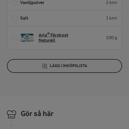
Vaniljpulver
2 krm
Salt
1 krm
Arla® Färskost
100 g
Naturell
LÄGG I INKÖPSLISTA
Gör så här