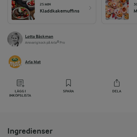
25 MIN
3
Kladdkakemuffins
M
Lotta Bäckman
Ansvarig kock på Arla® Pro
Arla Mat
LÄGG I
SPARA
DELA
INKÖPSLISTA
Ingredienser