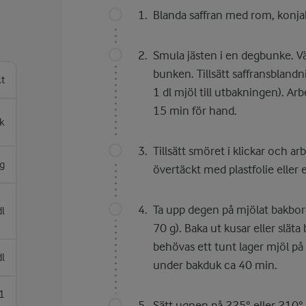
Blanda saffran med rom, konjak
Smula jästen i en degbunke. V
bunken. Tillsätt saffransblandn
kt
1 dl mjöl till utbakningen). Ar
15 min för hand.
k
Tillsätt smöret i klickar och arb
g
övertäckt med plastfolie eller 
Ta upp degen på mjölat bakbord.
dl
70 g). Baka ut kusar eller slät
behövas ett tunt lager mjöl på b
dl
under bakduk ca 40 min.
1
Sätt ugnen på 225° eller 210° 