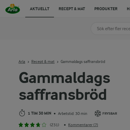
AKTUELLT
RECEPT & MAT
PRODUKTER
H
Sök på kategori elle
Skriv in sökord för at
Arla
Recept & mat
Gammaldags saffransbröd
Gammaldags
saffransbröd
1 TIM 30 MIN
Arbetstid: 30 min
•
FRYSBAR
(231)
Kommentarer (7)
•