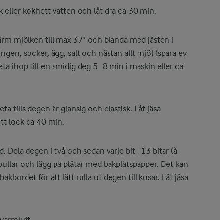
 eller kokhett vatten och låt dra ca 30 min.
ärm mjölken till max 37° och blanda med jästen i
ingen, socker, ägg, salt och nästan allt mjöl (spara ev
beta ihop till en smidig deg 5–8 min i maskin eller ca
eta tills degen är glansig och elastisk. Låt jäsa
ett lock ca 40 min.
 Dela degen i två och sedan varje bit i 13 bitar (à
a bullar och lägg på plåtar med bakplåtspapper. Det kan
akbordet för att lätt rulla ut degen till kusar. Låt jäsa
varmluft.