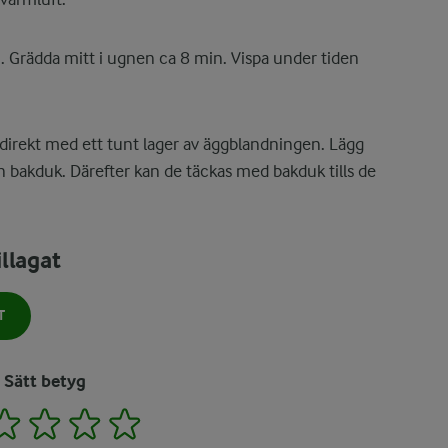
 Grädda mitt i ugnen ca 8 min. Vispa under tiden
direkt med ett tunt lager av äggblandningen. Lägg
tan bakduk. Därefter kan de täckas med bakduk tills de
llagat
T
Sätt betyg
2
3
4
5