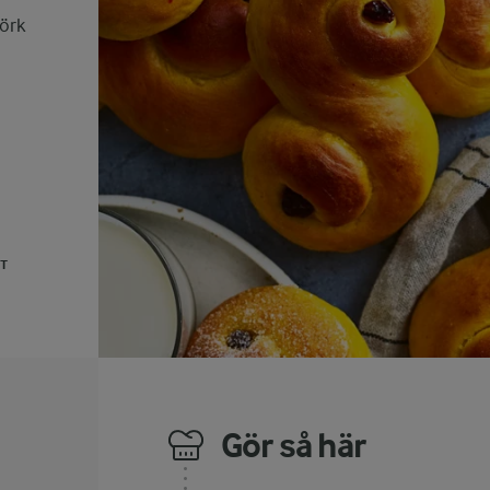
mörk
UT
Gör så här