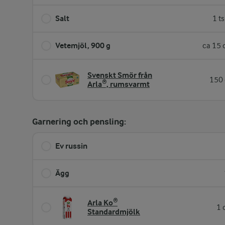
Salt
1 t
Vetemjöl, 900 g
ca 15 
Svenskt Smör från
150 
Arla®, rumsvarmt
Garnering och pensling:
Ev russin
Ägg
Arla Ko®
1 
Standardmjölk