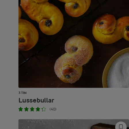
3 TIM
Lussebullar
(40)