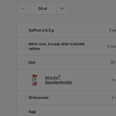
26 st
Saffran à 0,5 g
2 p
Mörk rom, konjak eller kokhett
1 ms
vatten
Jäst
50 
Arla Ko®
5 
Standardmjölk
Strösocker
2 
Ägg