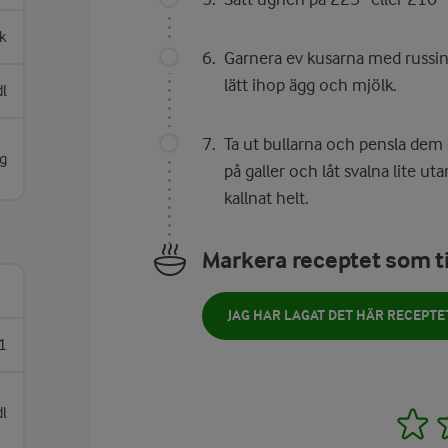
sk
Garnera ev kusarna med russin.
lätt ihop ägg och mjölk.
dl
Ta ut bullarna och pensla dem 
g
på galler och låt svalna lite u
kallnat helt.
Markera receptet som ti
JAG HAR LAGAT DET HÄR RECEPTE
1
dl
1