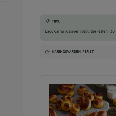
TIPS:
Lägg gärna russinen i blöt i lite vatten i 
NÄRINGSVÄRDEN, PER ST
Energi:
213 kcal
ENERGIDISTRIBUTION %
NÄRINGSVÄRDEN PER ST
-
1,2 g
Fiber: