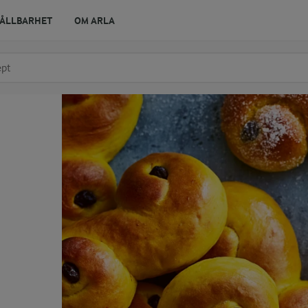
ÅLLBARHET
OM ARLA
r ingrediens
t få förslag