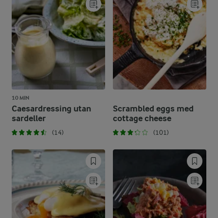
10 MIN
Caesardressing utan
Scrambled eggs med
sardeller
cottage cheese
(14)
(101)