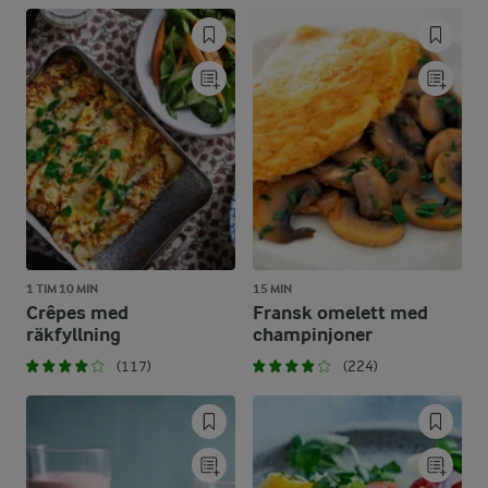
1 TIM 10 MIN
15 MIN
Crêpes med
Fransk omelett med
räkfyllning
champinjoner
(117)
(224)