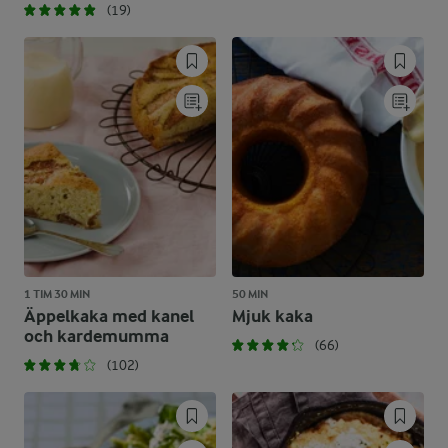
(19)
1 TIM 30 MIN
50 MIN
Äppelkaka med kanel
Mjuk kaka
och kardemumma
(66)
(102)