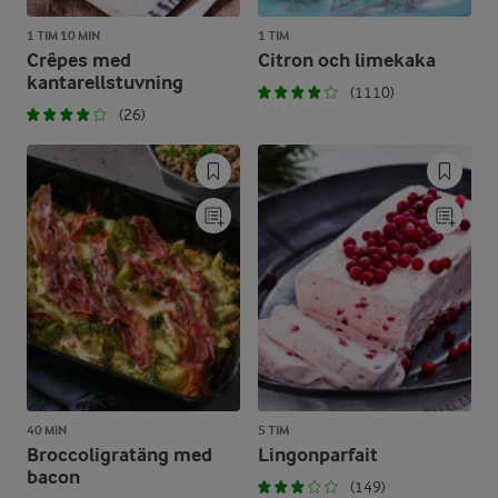
1 TIM 10 MIN
1 TIM
Crêpes med
Citron och limekaka
kantarellstuvning
(1110)
(26)
40 MIN
5 TIM
Broccoligratäng med
Lingonparfait
bacon
(149)