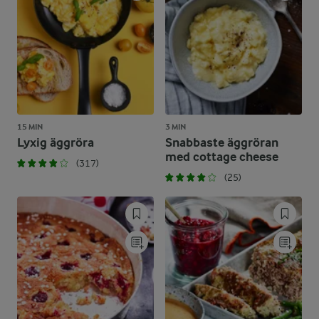
15 MIN
3 MIN
Lyxig äggröra
Snabbaste äggröran
med cottage cheese
(317)
(25)