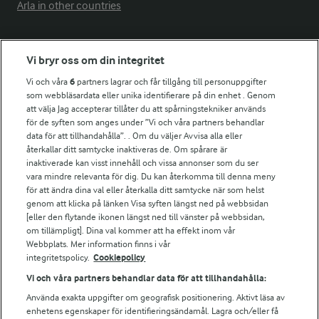
Arla in other countries
Fler Arlasajter
Vi bryr oss om din integritet
Vi och våra
6
partners lagrar och får tillgång till personuppgifter
För ägare
som webbläsardata eller unika identifierare på din enhet . Genom
att välja Jag accepterar tillåter du att spårningstekniker används
Arlas kundportal
för de syften som anges under ”Vi och våra partners behandlar
Arla.com
data för att tillhandahålla”. . Om du väljer Avvisa alla eller
Falbygdens Ost
återkallar ditt samtycke inaktiveras de. Om spårare är
Arla webbshop
inaktiverade kan visst innehåll och vissa annonser som du ser
vara mindre relevanta för dig. Du kan återkomma till denna meny
Bildbank
för att ändra dina val eller återkalla ditt samtycke när som helst
genom att klicka på länken Visa syften längst ned på webbsidan
[eller den flytande ikonen längst ned till vänster på webbsidan,
om tillämpligt]. Dina val kommer att ha effekt inom vår
Följ oss
Webbplats. Mer information finns i vår
integritetspolicy.
Cookiepolicy
Vi och våra partners behandlar data för att tillhandahålla:
Använda exakta uppgifter om geografisk positionering. Aktivt läsa av
enhetens egenskaper för identifieringsändamål. Lagra och/eller få