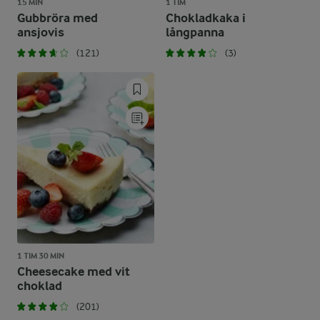
15 MIN
1 TIM
Gubbröra med
Chokladkaka i
ansjovis
långpanna
(121)
(3)
1 TIM 30 MIN
Cheesecake med vit
choklad
(201)