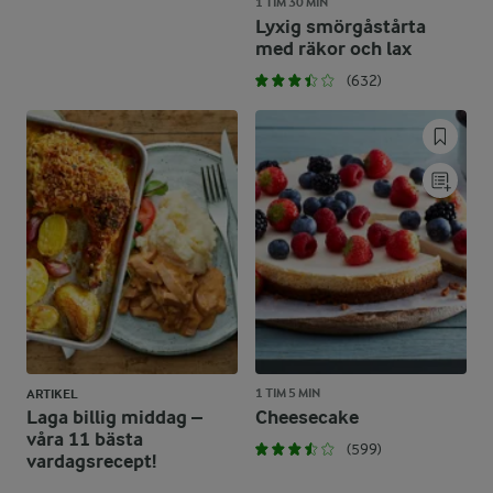
1 TIM 30 MIN
Lyxig smörgåstårta
med räkor och lax
(632)
1 TIM 5 MIN
ARTIKEL
Laga billig middag –
Cheesecake
våra 11 bästa
(599)
vardagsrecept!