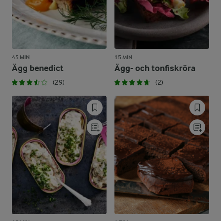
45 MIN
15 MIN
Ägg benedict
Ägg- och tonfiskröra
(29)
(2)