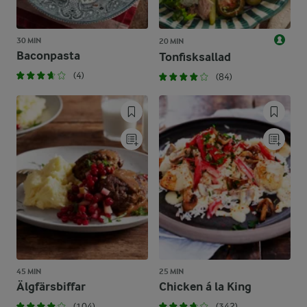
30 MIN
20 MIN
Baconpasta
Tonfisksallad
(4)
(84)
45 MIN
25 MIN
Älgfärsbiffar
Chicken á la King
(104)
(342)