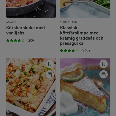
45 MIN
1 TIM 15 MIN
Körsbärskaka med
Klassisk
vaniljsås
köttfärslimpa med
krämig gräddsås och
(90)
pressgurka
(197)