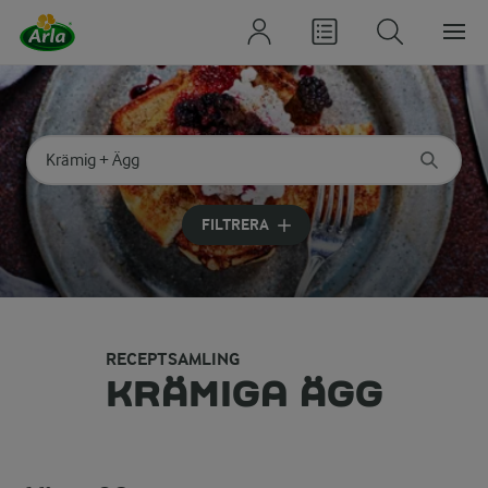
Sök på kategori eller ingrediens
Skriv in sökord för att få förslag
FILTRERA
RECEPTSAMLING
KRÄMIGA ÄGG