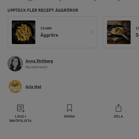
UPPTÄCK FLER RECEPT: ÄGGRÖROR
10 MIN
1
Äggröra
S
Anna Ströberg
Receptkreatör
Arla Mat
LÄGG I
SPARA
DELA
INKÖPSLISTA