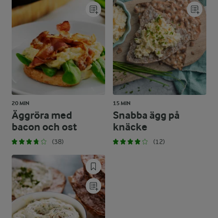
20 MIN
15 MIN
Äggröra med
Snabba ägg på
bacon och ost
knäcke
(38)
(12)