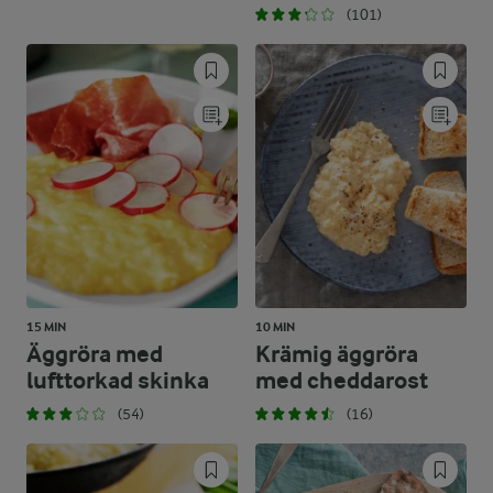
(101)
15 MIN
10 MIN
Äggröra med
Krämig äggröra
lufttorkad skinka
med cheddarost
(54)
(16)