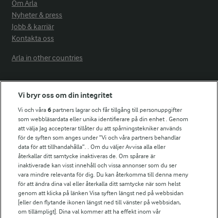
Om Arla
Nyheter & press
Jobb & karriär
Kontakta oss
Arla in other countries
Fler Arlasajter
Vi bryr oss om din integritet
Vi och våra
6
partners lagrar och får tillgång till personuppgifter
För ägare
som webbläsardata eller unika identifierare på din enhet . Genom
att välja Jag accepterar tillåter du att spårningstekniker används
Arlas kundportal
för de syften som anges under ”Vi och våra partners behandlar
Arla.com
data för att tillhandahålla”. . Om du väljer Avvisa alla eller
Falbygdens Ost
återkallar ditt samtycke inaktiveras de. Om spårare är
Arla webbshop
inaktiverade kan visst innehåll och vissa annonser som du ser
vara mindre relevanta för dig. Du kan återkomma till denna meny
Bildbank
för att ändra dina val eller återkalla ditt samtycke när som helst
genom att klicka på länken Visa syften längst ned på webbsidan
[eller den flytande ikonen längst ned till vänster på webbsidan,
om tillämpligt]. Dina val kommer att ha effekt inom vår