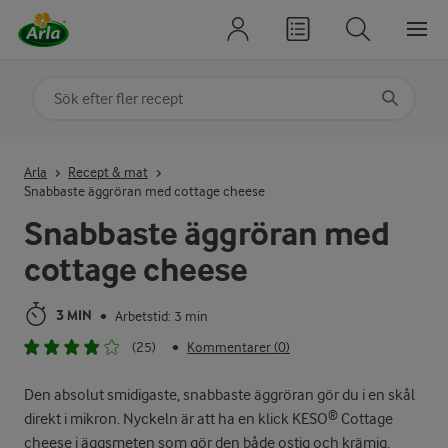
Sök på kategori eller ingrediens
Skriv in sökord för att få förslag
Arla
Recept & mat
Snabbaste äggröran med cottage cheese
Snabbaste äggröran med
cottage cheese
3 MIN
Arbetstid: 3 min
•
(25)
Kommentarer (0)
•
Den absolut smidigaste, snabbaste äggröran gör du i en skål
direkt i mikron. Nyckeln är att ha en klick KESO® Cottage
cheese i äggsmeten som gör den både ostig och krämig.