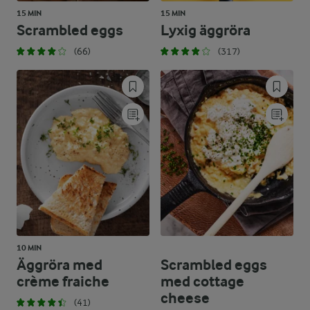
15 MIN
15 MIN
Scrambled eggs
Lyxig äggröra
(66)
(317)
10 MIN
Äggröra med
Scrambled eggs
crème fraiche
med cottage
cheese
(41)