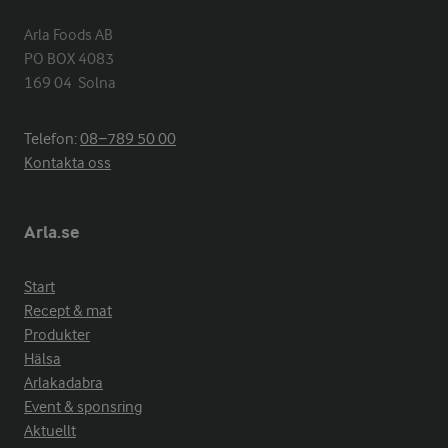
Arla Foods AB

PO BOX 4083

169 04  Solna
Telefon:
08−789 50 00
Kontakta oss
Arla.se
Start
Recept & mat
Produkter
Hälsa
Arlakadabra
Event & sponsring
Aktuellt