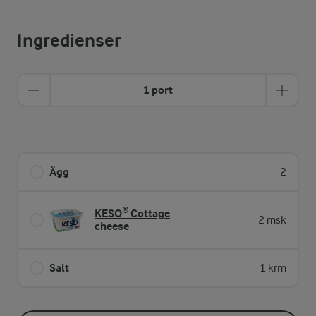
Ingredienser
1 port
Ägg
2
KESO® Cottage
2 msk
cheese
Salt
1 krm