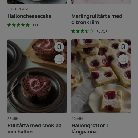
5 TIM 30 MIN
Halloncheesecake
Marängrulltårta med
citronkräm
(1)
(275)
25 MIN
40 MIN
Rulltårta med choklad
Hallongrottor i
och hallon
långpanna