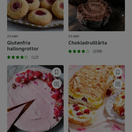
20 MIN
25 MIN
Glutenfria
Chokladrulltårta
hallongrottor
(298)
(12)