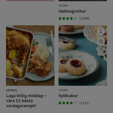
35 MIN
Hallongrottor
(1009)
50 MIN
ARTIKEL
Laga billig middag –
Syltkakor
våra 11 bästa
(1331)
vardagsrecept!