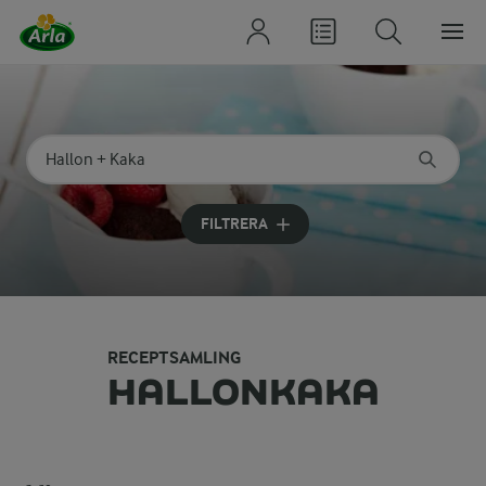
Sök på kategori eller ingrediens
Skriv in sökord för att få förslag
FILTRERA
RECEPTSAMLING
HALLONKAKA