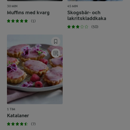
30 MIN
45 MIN
Muffins med kvarg
Skogsbär- och
lakritskladdkaka
(1)
(50)
1 TIM
Katalaner
(7)