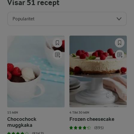
Visar
51
recept
Popularitet
15 MIN
4 TIM 30 MIN
Chocochock
Frozen cheesecake
muggkaka
(895)
(8362)