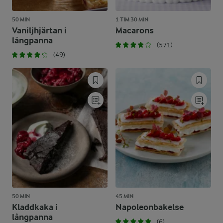
50 MIN
1 TIM 30 MIN
Vaniljhjärtan i
Macarons
långpanna
(571)
(49)
50 MIN
45 MIN
Kladdkaka i
Napoleonbakelse
långpanna
(6)