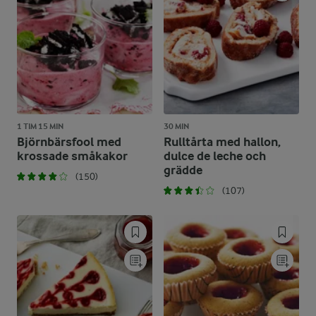
1 TIM 15 MIN
30 MIN
Björnbärsfool med
Rulltårta med hallon,
krossade småkakor
dulce de leche och
grädde
(150)
(107)