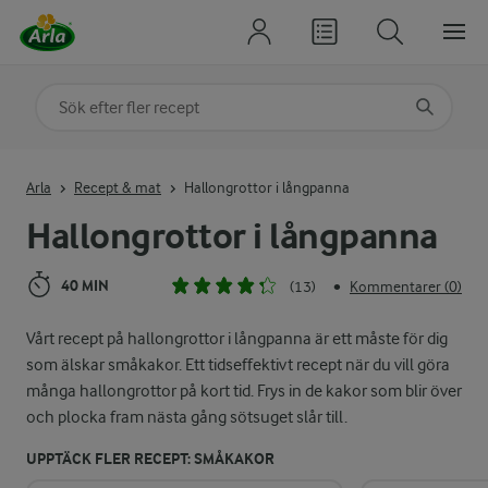
Sök på kategori eller ingrediens
Skriv in sökord för att få förslag
Arla
Recept & mat
Hallongrottor i långpanna
Hallongrottor i långpanna
40 MIN
(13)
Kommentarer (0)
•
Vårt recept på hallongrottor i långpanna är ett måste för dig
som älskar småkakor. Ett tidseffektivt recept när du vill göra
många hallongrottor på kort tid. Frys in de kakor som blir över
och plocka fram nästa gång sötsuget slår till.
UPPTÄCK FLER RECEPT: SMÅKAKOR