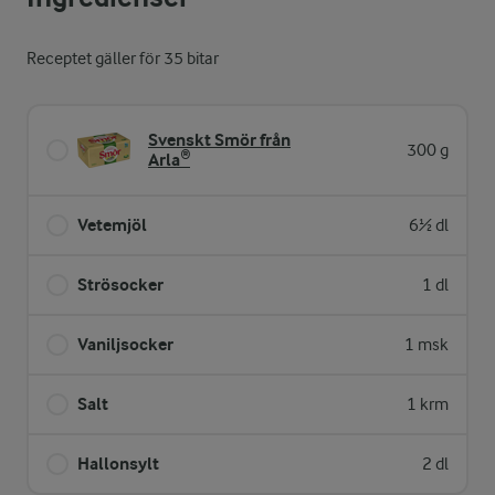
Receptet gäller för 35 bitar
Svenskt Smör från
300 g
Arla®
Vetemjöl
6½ dl
Strösocker
1 dl
Vaniljsocker
1 msk
Salt
1 krm
Hallonsylt
2 dl