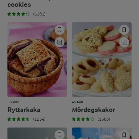
cookies
(5391)
50 MIN
45 MIN
Ryttarkaka
Mördegskakor
(1234)
(1386)