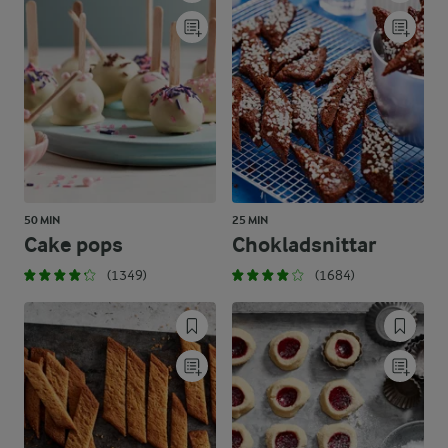
50 MIN
25 MIN
Cake pops
Chokladsnittar
(1349)
(1684)