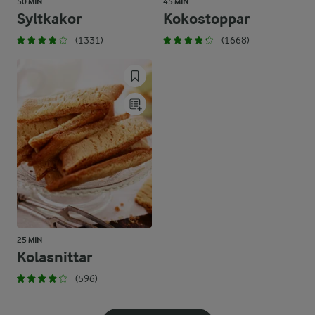
50 MIN
45 MIN
Syltkakor
Kokostoppar
(1331)
(1668)
25 MIN
Kolasnittar
(596)