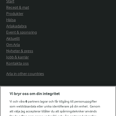
Start
Recept & mat
Produkter
Hälsa
Arlakadabra
Event & sponsring
Aktuellt
Om Arla
Nyheter & press
Jobb & karriär
Kontakta oss
Arla in other countries
Fler Arlasajter
Vi bryr oss om din integritet
Vi och våra
6
partners lagrar och får tillgång till personuppgifter
För ägare
som webbläsardata eller unika identifierare på din enhet . Genom
att välja Jag accepterar tillåter du att spårningstekniker används
Arlas kundportal