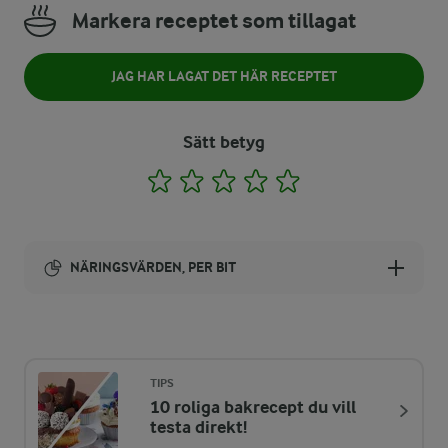
Markera receptet som tillagat
JAG HAR LAGAT DET HÄR RECEPTET
Sätt betyg
1
2
3
4
5
NÄRINGSVÄRDEN, PER BIT
Energi:
126 kcal
TIPS
10 roliga bakrecept du vill
ENERGIDISTRIBUTION %
NÄRINGSVÄRDEN PER BIT
testa direkt!