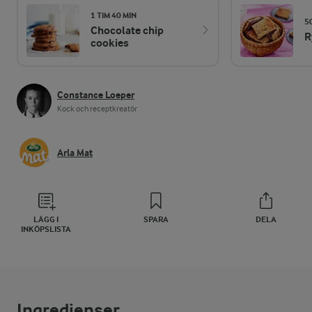
1 TIM 40 MIN
5
Chocolate chip
R
cookies
Constance Loeper
Kock och receptkreatör
Arla Mat
LÄGG I
SPARA
DELA
INKÖPSLISTA
Ingredienser