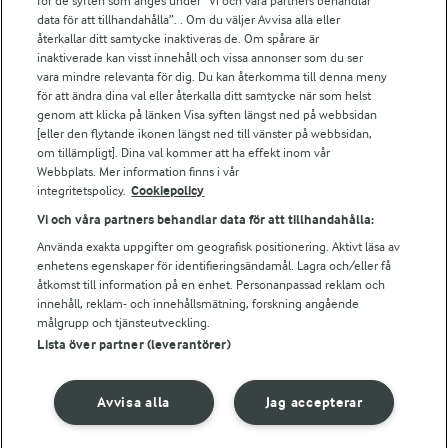
för de syften som anges under ”Vi och våra partners behandlar
Arla.com
data för att tillhandahålla”. . Om du väljer Avvisa alla eller
Falbygdens Ost
återkallar ditt samtycke inaktiveras de. Om spårare är
Arla webbshop
inaktiverade kan visst innehåll och vissa annonser som du ser
vara mindre relevanta för dig. Du kan återkomma till denna meny
Bildbank
för att ändra dina val eller återkalla ditt samtycke när som helst
genom att klicka på länken Visa syften längst ned på webbsidan
[eller den flytande ikonen längst ned till vänster på webbsidan,
om tillämpligt]. Dina val kommer att ha effekt inom vår
Följ oss
Webbplats. Mer information finns i vår
integritetspolicy.
Cookiepolicy
Vi och våra partners behandlar data för att tillhandahålla:
Använda exakta uppgifter om geografisk positionering. Aktivt läsa av
enhetens egenskaper för identifieringsändamål. Lagra och/eller få
åtkomst till information på en enhet. Personanpassad reklam och
innehåll, reklam- och innehållsmätning, forskning angående
målgrupp och tjänsteutveckling.
Lista över partner (leverantörer)
© 2026 Arla Foods
Ändra cookie-inställningar
Avvisa alla
Jag accepterar
Integritetspolicy