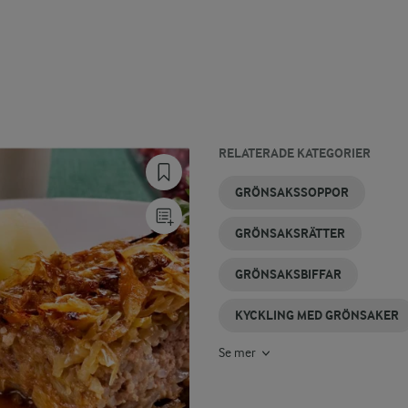
RELATERADE KATEGORIER
GRÖNSAKSGRATÄNG
WOKGRÖNSAKER
VINTERSALLAD
GRÖNSAKER
KOKA
VINTERMAT
GRÖNSAKSSOPPOR
I UGN
GRÖNSAKER
GRÖNSAKSRÄTTER
GRÖNSAKSBIFFAR
KYCKLING MED GRÖNSAKER
Se mer