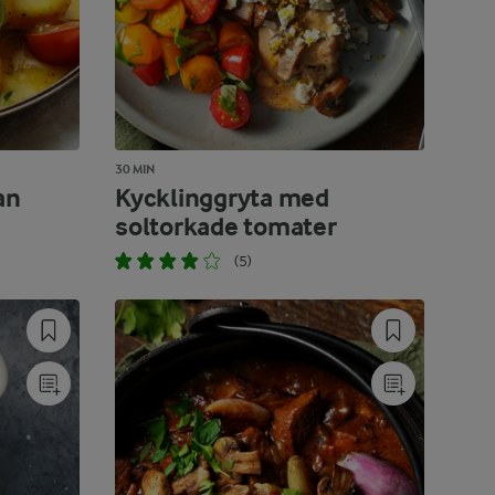
30 MIN
an
Kycklinggryta med
soltorkade tomater
(5)