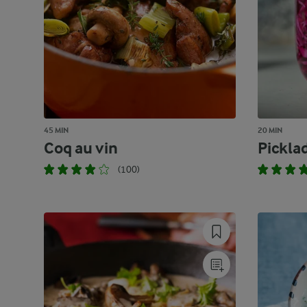
45 MIN
20 MIN
Coq au vin
Pickla
(100)