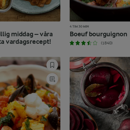
4 TIM 30 MIN
llig middag – våra
Boeuf bourguignon
ta vardagsrecept!
(1840)