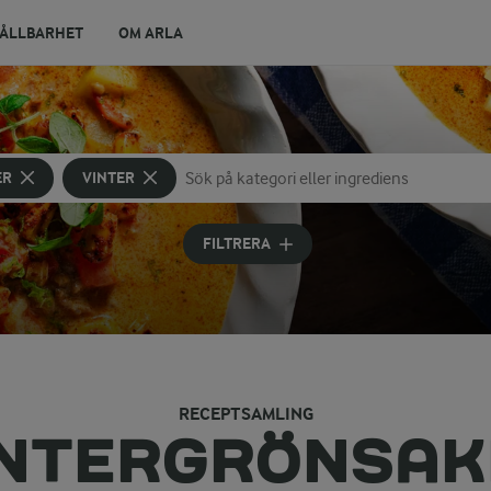
ÅLLBARHET
OM ARLA
ER
VINTER
Sök på kategori eller ingrediens
Skriv in sökord för att få förslag
FILTRERA
RECEPTSAMLING
INTERGRÖNSAK