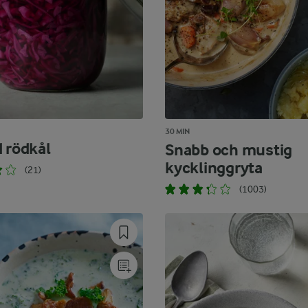
30 MIN
d rödkål
Snabb och mustig
kycklinggryta
(21)
(1003)