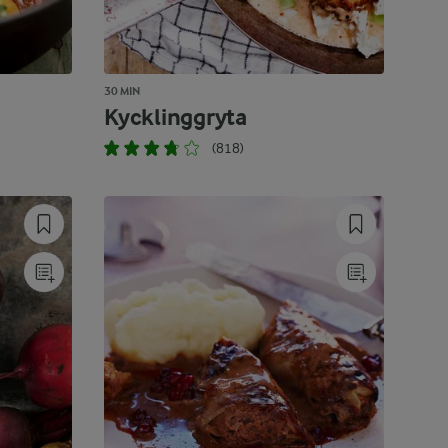
30 MIN
Kycklinggryta
(818)