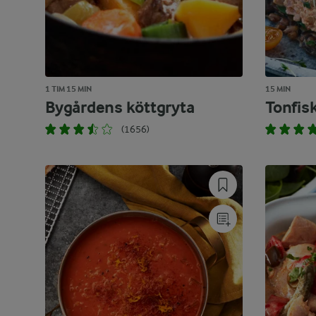
1 TIM 15 MIN
15 MIN
Bygårdens köttgryta
Tonfis
(1656)