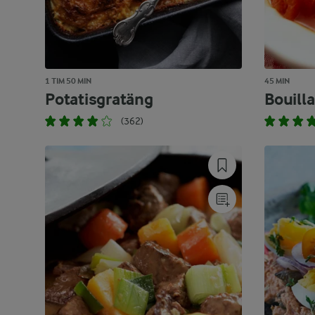
1 TIM 50 MIN
45 MIN
Potatisgratäng
Bouill
(362)