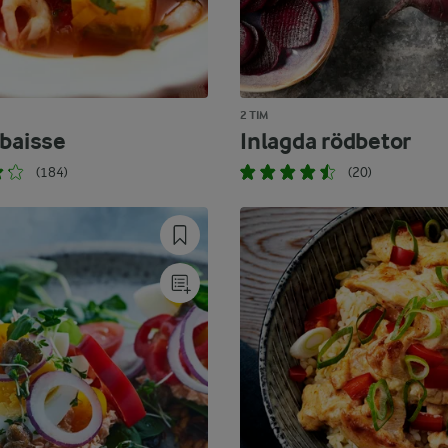
2 TIM
abaisse
Inlagda rödbetor
(184)
(20)