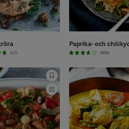
kröra
Paprika- och chiliky
(17)
(808)