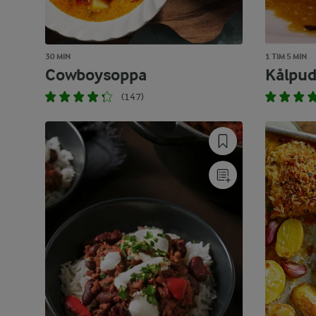
30 MIN
1 TIM 5 MIN
Cowboysoppa
Kålpud
(147)