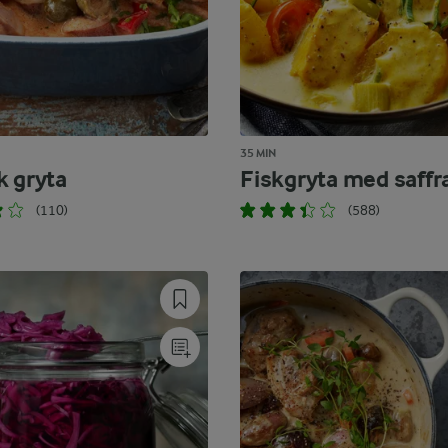
35 MIN
k gryta
Fiskgryta med saffr
(110)
(588)