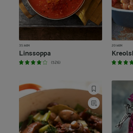
35 MIN
20 MIN
Linssoppa
Kreols
(526)