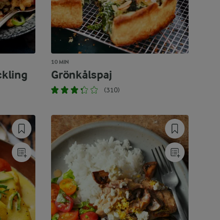
10 MIN
ckling
Grönkålspaj
(310)