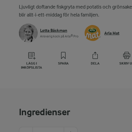
Ljuvligt doftande fiskgryta med potatis och grönsake
blir allt-i-ett-middag för hela familjen.
Lotta Bäckman
Arla Mat
Ansvarig kock på Arla® Pro
LÄGG I
SPARA
DELA
SKRIV 
INKÖPSLISTA
Ingredienser