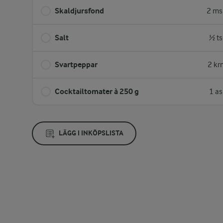
Skaldjursfond
2 ms
Salt
½ ts
Svartpeppar
2 kr
Cocktailtomater à 250 g
1 as
LÄGG I INKÖPSLISTA