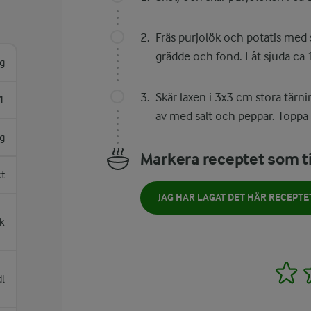
Fräs purjolök och potatis med sa
grädde och fond. Låt sjuda ca 
g
Skär laxen i 3x3 cm stora tärn
1
av med salt och peppar. Toppa
g
Markera receptet som ti
kt
JAG HAR LAGAT DET HÄR RECEPTE
k
1
dl