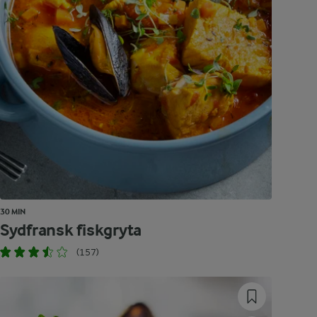
30 MIN
Sydfransk fiskgryta
(157)