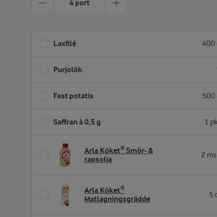
4 port
Laxfilé
400 
Purjolök
Fast potatis
500 
Saffran à 0,5 g
1 p
Arla Köket® Smör- &
2 ms
rapsolja
Arla Köket®
5 
Matlagningsgrädde