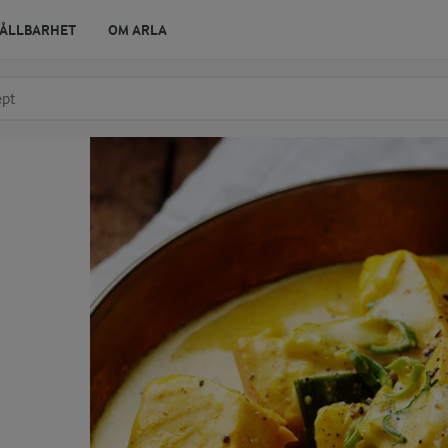
ÅLLBARHET
OM ARLA
r ingrediens
t få förslag