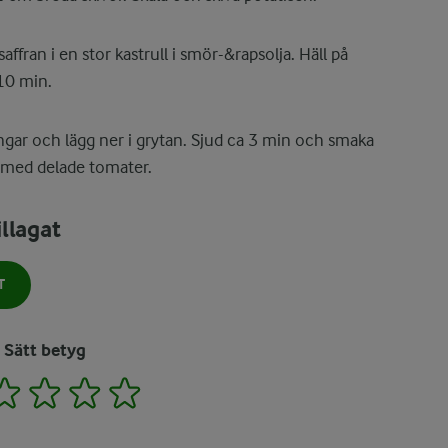
ffran i en stor kastrull i smör-&rapsolja. Häll på
10 min.
ingar och lägg ner i grytan. Sjud ca 3 min och smaka
 med delade tomater.
llagat
T
Sätt betyg
2
3
4
5