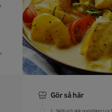
r
UT
Gör så här
Skölj och skär purjolöken i ca 