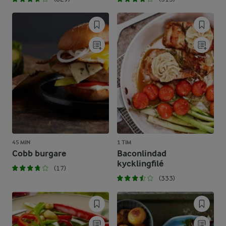
45 MIN
1 TIM
Cobb burgare
Baconlindad
kycklingfilé
(17)
(333)