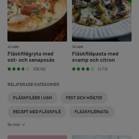
45 MIN
30 MIN
Fläskfilégryta med
Fläskfilépasta med
ost- och senapssås
svamp och citron
(2676)
(173)
RELATERADE KATEGORIER
FLÄSKFILÉER I UGN
FEST OCH HÖGTID
RECEPT MED FLÄSKFILÉ
FLÄSKFILÉPASTA
Se mer