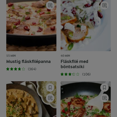
15 MIN
40 MIN
Mustig fläskfilépanna
Fläskfilé med
böntsatsiki
(364)
(106)