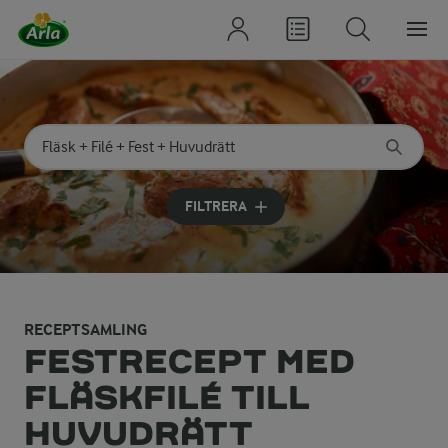
Sök på kategori eller ingrediens
Skriv in sökord för att få förslag
FILTRERA
RECEPTSAMLING
FESTRECEPT MED
FLÄSKFILÉ TILL
HUVUDRÄTT