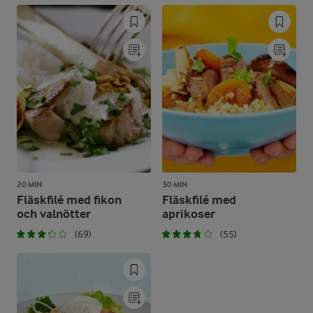
20 MIN
30 MIN
Fläskfilé med fikon
Fläskfilé med
och valnötter
aprikoser
(69)
(55)