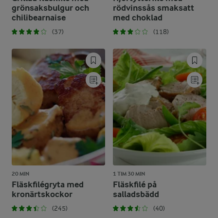
grönsaksbulgur och
rödvinssås smaksatt
chilibearnaise
med choklad
(37)
(118)
20 MIN
1 TIM 30 MIN
Fläskfilégryta med
Fläskfilé på
kronärtskockor
salladsbädd
(245)
(40)