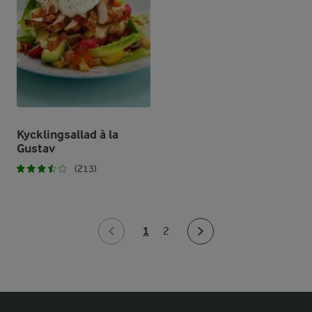
Kycklingsallad à la
Gustav
(213)
1
2