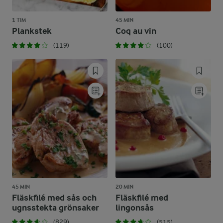
1 TIM
45 MIN
Plankstek
Coq au vin
(119)
(100)
45 MIN
20 MIN
Fläskfilé med sås och
Fläskfilé med
ugnsstekta grönsaker
lingonsås
(829)
(515)