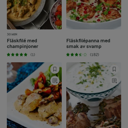
30 MIN
Fläskfilé med
Fläskfilépanna med
champinjoner
smak av svamp
(1)
(182)