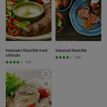
Helstekt fläskfilé med
Inbakad fläskfilé
chilisås
(56)
(53)