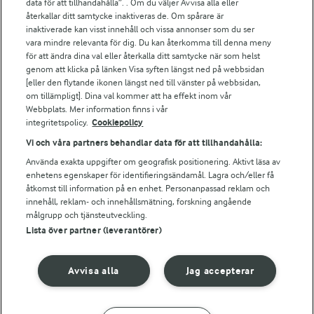
data för att tillhandahålla”. . Om du väljer Avvisa alla eller
Falbygdens Ost
återkallar ditt samtycke inaktiveras de. Om spårare är
Arla webbshop
inaktiverade kan visst innehåll och vissa annonser som du ser
vara mindre relevanta för dig. Du kan återkomma till denna meny
Bildbank
för att ändra dina val eller återkalla ditt samtycke när som helst
genom att klicka på länken Visa syften längst ned på webbsidan
[eller den flytande ikonen längst ned till vänster på webbsidan,
om tillämpligt]. Dina val kommer att ha effekt inom vår
Följ oss
Webbplats. Mer information finns i vår
integritetspolicy.
Cookiepolicy
Vi och våra partners behandlar data för att tillhandahålla:
Använda exakta uppgifter om geografisk positionering. Aktivt läsa av
enhetens egenskaper för identifieringsändamål. Lagra och/eller få
åtkomst till information på en enhet. Personanpassad reklam och
innehåll, reklam- och innehållsmätning, forskning angående
målgrupp och tjänsteutveckling.
Lista över partner (leverantörer)
© 2026 Arla Foods
Ändra cookie-inställningar
Avvisa alla
Jag accepterar
Integritetspolicy
Om cookies