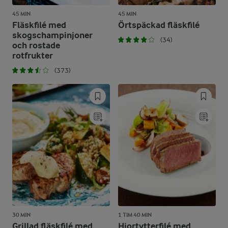
45 MIN
45 MIN
Fläskfilé med
Örtspäckad fläskfilé
skogschampinjoner
(34)
och rostade
rotfrukter
(373)
30 MIN
1 TIM 40 MIN
Grillad fläskfilé med
Hjortytterfilé med