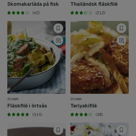
Skomakarlåda på fisk
Thailändsk fläskfilé
(42)
(212)
20 MIN
20 MIN
Fläskfilé i örtsås
Teriyakifilé
(314)
(38)