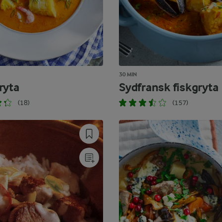
30 MIN
ryta
Sydfransk fiskgryta
(18)
(157)