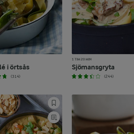
1 TIM 20 MIN
lé i örtsås
Sjömansgryta
(314)
(244)