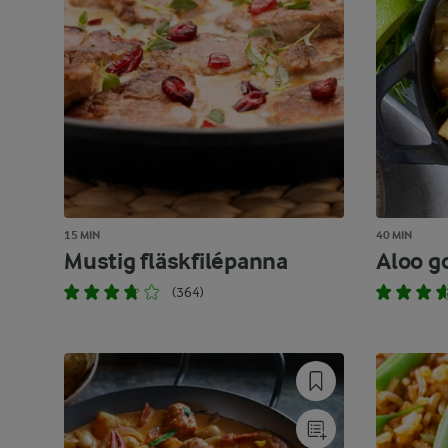
15 MIN
40 MIN
Mustig fläskfilépanna
Aloo g
(364)