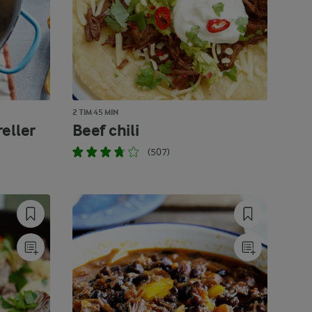
2 TIM 45 MIN
eller
Beef chili
(507)