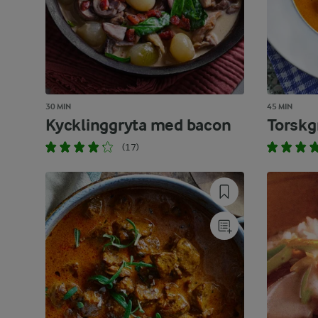
30 MIN
45 MIN
Kycklinggryta med bacon
Torskg
(17)