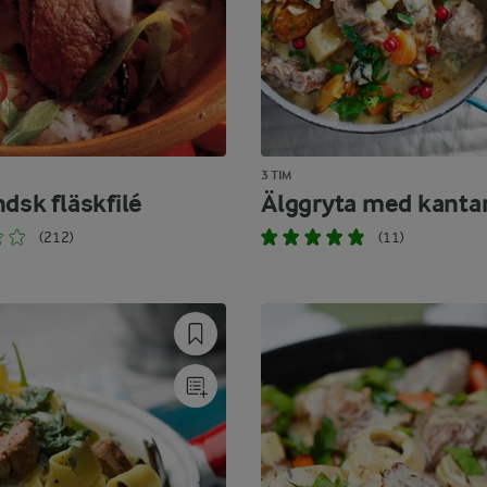
3 TIM
dsk fläskfilé
Älggryta med kantar
(212)
(11)