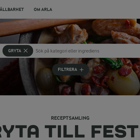
ÅLLBARHET
OM ARLA
GRYTA
Sök på kategori eller ingrediens
Skriv in sökord för att få förslag
FILTRERA
RECEPTSAMLING
YTA TILL FES