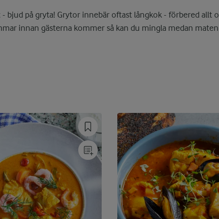
t - bjud på gryta! Grytor innebär oftast långkok - förbered allt 
immar innan gästerna kommer så kan du mingla medan maten sk