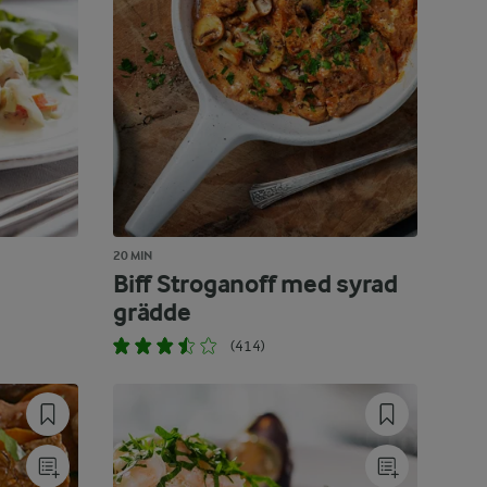
20 MIN
Biff Stroganoff med syrad
grädde
(414)