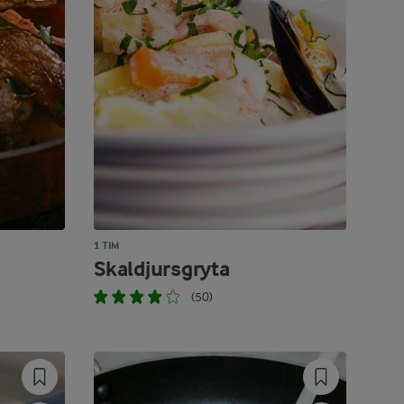
1 TIM
Skaldjursgryta
(50)