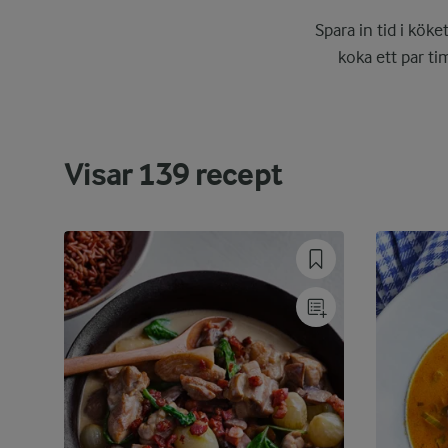
Spara in tid i köke
koka ett par t
Visar
139
recept