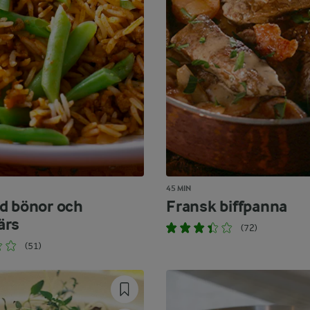
45 MIN
d bönor och
Fransk biffpanna
ärs
(72)
(51)