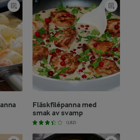
panna
Fläskfilépanna med
smak av svamp
(182)