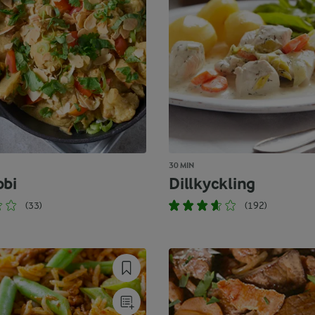
30 MIN
obi
Dillkyckling
(33)
(192)