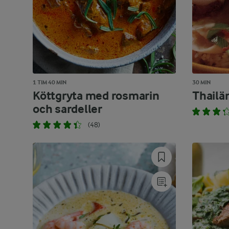
1 TIM 40 MIN
30 MIN
Köttgryta med rosmarin
Thailän
och sardeller
(48)