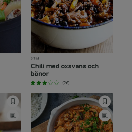
3 TIM
Chili med oxsvans och
bönor
(26)