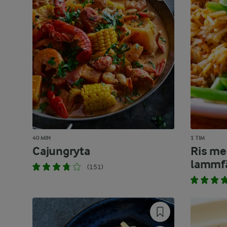
40 MIN
1 TIM
Cajungryta
Ris me
lammf
(151)