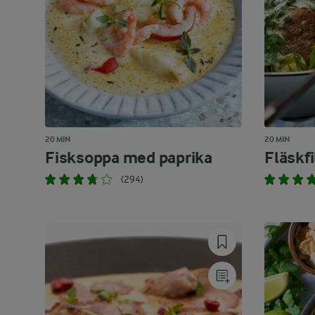
20 MIN
20 MIN
Fisksoppa med paprika
Fläskfi
(294)