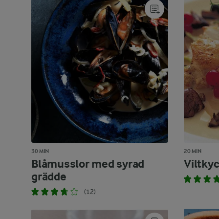
30 MIN
20 MIN
Blåmusslor med syrad
Viltky
grädde
(12)