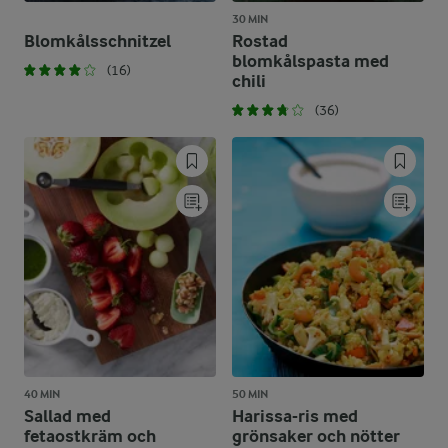
30 MIN
Blomkålsschnitzel
Rostad
blomkålspasta med
(16)
chili
(36)
40 MIN
50 MIN
Sallad med
Harissa-ris med
fetaostkräm och
grönsaker och nötter