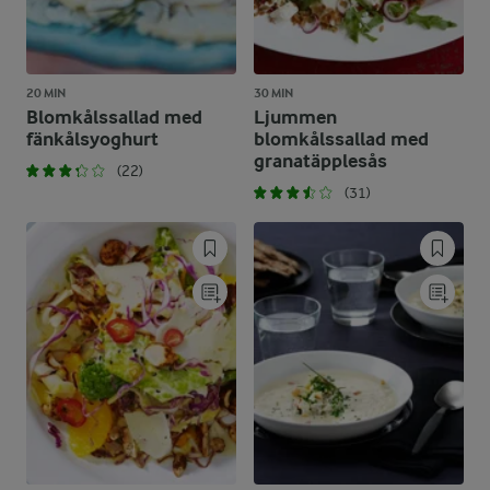
20 MIN
30 MIN
Blomkålssallad med
Ljummen
fänkålsyoghurt
blomkålssallad med
granatäpplesås
(22)
(31)