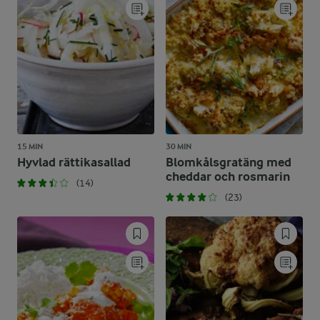
15 MIN
30 MIN
Hyvlad rättikasallad
Blomkålsgratäng med
cheddar och rosmarin
(14)
(23)