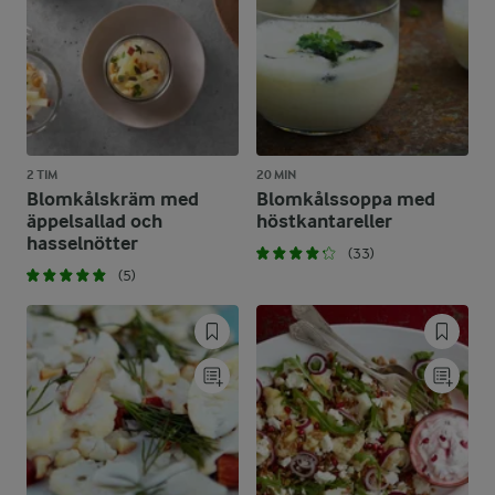
2 TIM
20 MIN
Blomkålskräm med
Blomkålssoppa med
äppelsallad och
höstkantareller
hasselnötter
(33)
(5)