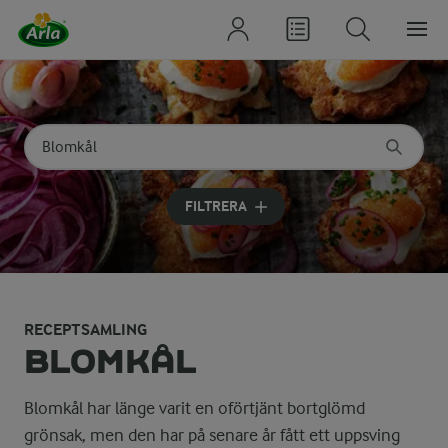
Sök på kategori eller ingrediens
Skriv in sökord för att få förslag
FILTRERA
RECEPTSAMLING
Smak
BLOMKÅL
Färsk blomkål smakar nötigt, kokt
Blomkål har länge varit en oförtjänt bortglömd
grönsak, men den har på senare år fått ett uppsving
Tillagning och serv