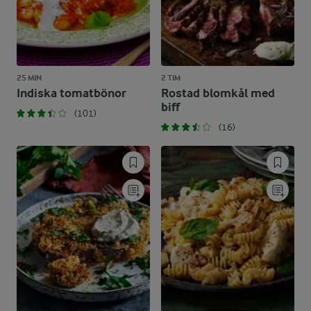
25 MIN
2 TIM
Indiska tomatbönor
Rostad blomkål med
biff
(101)
(16)