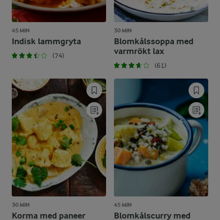
45 MIN
30 MIN
Indisk lammgryta
Blomkålssoppa med
varmrökt lax
(74)
(61)
30 MIN
45 MIN
Korma med paneer
Blomkålscurry med