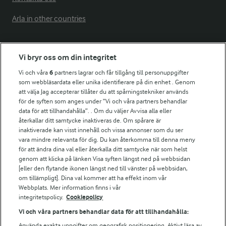
Arla in other countries
Fler Arlasajter
Vi bryr oss om din integritet
Vi och våra
6
partners lagrar och får tillgång till personuppgifter
För ägare
som webbläsardata eller unika identifierare på din enhet . Genom
att välja Jag accepterar tillåter du att spårningstekniker används
Arlas kundportal
för de syften som anges under ”Vi och våra partners behandlar
Arla.com
data för att tillhandahålla”. . Om du väljer Avvisa alla eller
Falbygdens Ost
återkallar ditt samtycke inaktiveras de. Om spårare är
Arla webbshop
inaktiverade kan visst innehåll och vissa annonser som du ser
vara mindre relevanta för dig. Du kan återkomma till denna meny
Bildbank
för att ändra dina val eller återkalla ditt samtycke när som helst
genom att klicka på länken Visa syften längst ned på webbsidan
[eller den flytande ikonen längst ned till vänster på webbsidan,
om tillämpligt]. Dina val kommer att ha effekt inom vår
Följ oss
Webbplats. Mer information finns i vår
integritetspolicy.
Cookiepolicy
Vi och våra partners behandlar data för att tillhandahålla:
Använda exakta uppgifter om geografisk positionering. Aktivt läsa av