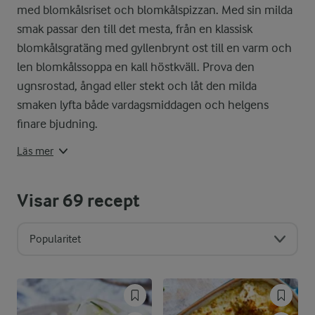
med blomkålsriset och blomkålspizzan. Med sin milda
Blomkål smakar underbart både rå, 
smak passar den till det mesta, från en klassisk
blomkålsgratäng med gyllenbrynt ost till en varm och
På senare tid har blomkål verklige
len blomkålssoppa en kall höstkväll. Prova den
ugnsrostad, ångad eller stekt och låt den milda
Blomkål bör förvaras i kylskåp i e
smaken lyfta både vardagsmiddagen och helgens
Säsong
finare bjudning.
Läs mer
Blomkål är i säson från juni till n
Visar
69
recept
Popularitet