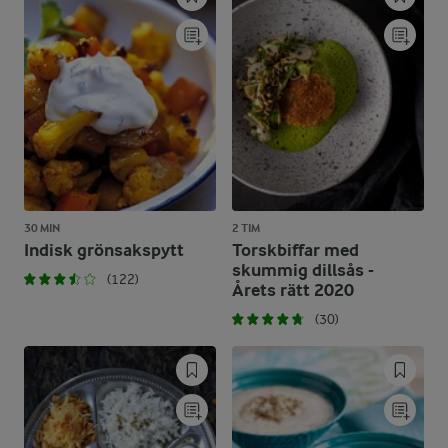
30 MIN
2 TIM
Indisk grönsakspytt
Torskbiffar med
skummig dillsås -
(122)
Årets rätt 2020
(30)