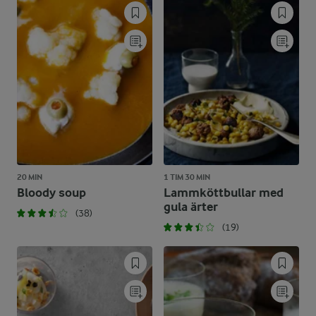
20 MIN
1 TIM 30 MIN
Bloody soup
Lammköttbullar med
gula ärter
(38)
(19)