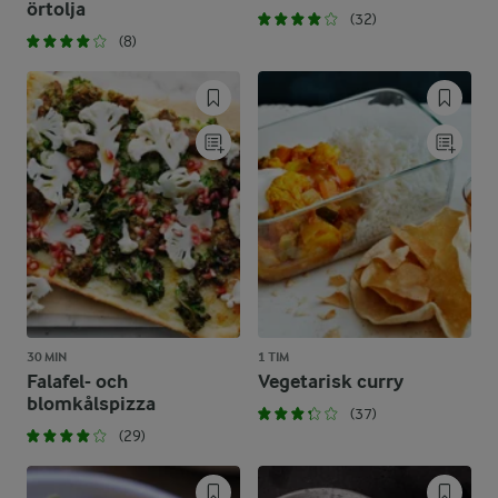
örtolja
(32)
(8)
30 MIN
1 TIM
Falafel- och
Vegetarisk curry
blomkålspizza
(37)
(29)