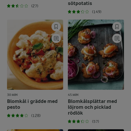
sötpotatis
(27)
(149)
30 MIN
45 MIN
Blomkål i grädde med
Blomkålsplättar med
pesto
löjrom och picklad
rödlök
(128)
(57)