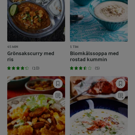
45 MIN
1 TIM
Grönsakscurry med
Blomkålssoppa med
ris
rostad kummin
(10)
(5)