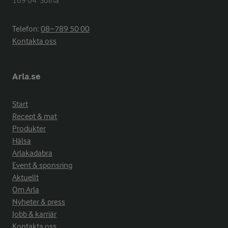
169 04  Solna
Telefon:
08−789 50 00
Kontakta oss
Arla.se
Start
Recept & mat
Produkter
Hälsa
Arlakadabra
Event & sponsring
Aktuellt
Om Arla
Nyheter & press
Jobb & karriär
Kontakta oss