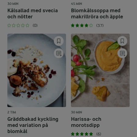
30 MIN
45 MIN
Kålsallad med svecia
Blomkålssoppa med
och nötter
makrillröra och äpple
(0)
(37)
2 TIM
30 MIN
Gräddbakad kyckling
Harissa- och
med variation på
morotsdipp
blomkål
(6)