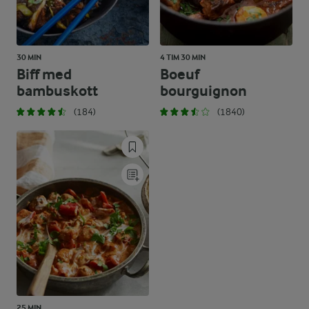
30 MIN
4 TIM 30 MIN
Biff med
Boeuf
bambuskott
bourguignon
(184)
(1840)
25 MIN