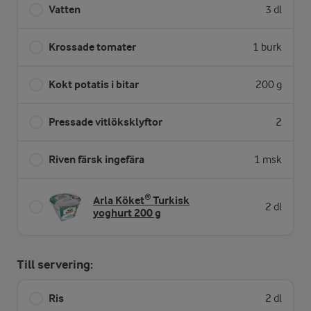
Vatten
3 dl
Krossade tomater
1 burk
Kokt potatis i bitar
200 g
Pressade vitlöksklyftor
2
Riven färsk ingefära
1 msk
Arla Köket® Turkisk
2 dl
yoghurt 200 g
Till servering:
Ris
2 dl