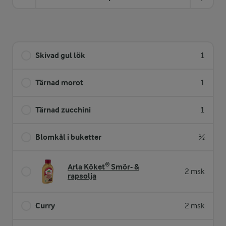
Skivad gul lök
1
Tärnad morot
1
Tärnad zucchini
1
Blomkål i buketter
½
Arla Köket® Smör- &
2 msk
rapsolja
Curry
2 msk