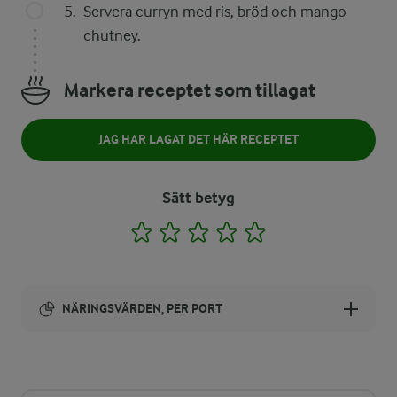
Servera curryn med ris, bröd och mango
chutney.
Markera receptet som tillagat
JAG HAR LAGAT DET HÄR RECEPTET
Sätt betyg
1
2
3
4
5
NÄRINGSVÄRDEN, PER PORT
Energi:
494 kcal