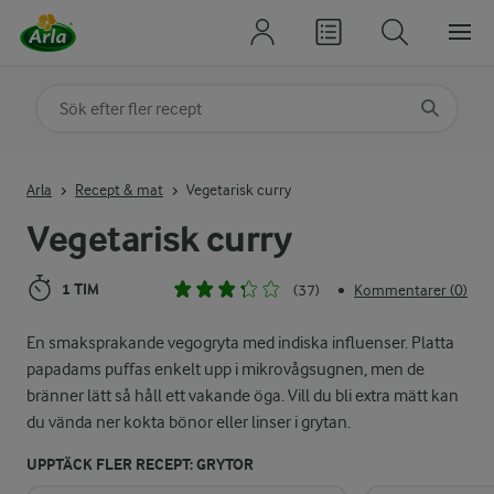
Sök på kategori eller ingrediens
Skriv in sökord för att få förslag
Arla
Recept & mat
Vegetarisk curry
Vegetarisk curry
1 TIM
(37)
Kommentarer (0)
•
En smaksprakande vegogryta med indiska influenser. Platta
papadams puffas enkelt upp i mikrovågsugnen, men de
bränner lätt så håll ett vakande öga. Vill du bli extra mätt kan
du vända ner kokta bönor eller linser i grytan.
UPPTÄCK FLER RECEPT: GRYTOR