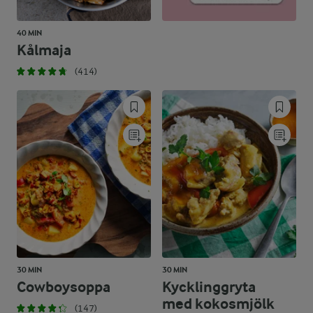
40 MIN
Kålmaja
(414)
30 MIN
30 MIN
Cowboysoppa
Kycklinggryta
med kokosmjölk
(147)