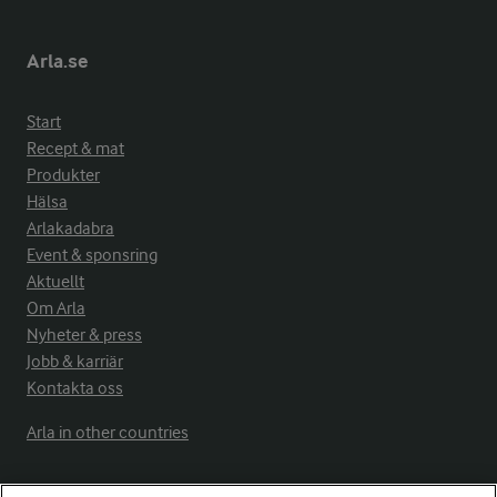
Arla.se
Start
Recept & mat
Produkter
Hälsa
Arlakadabra
Event & sponsring
Aktuellt
Om Arla
Nyheter & press
Jobb & karriär
Kontakta oss
Arla in other countries