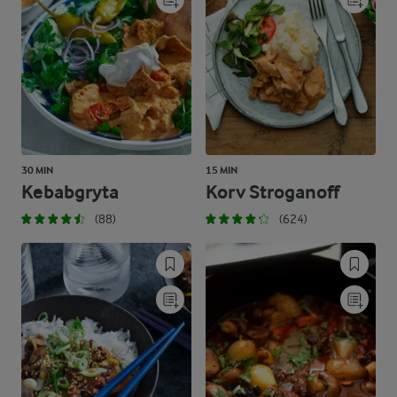
30 MIN
15 MIN
Kebabgryta
Korv Stroganoff
(88)
(624)