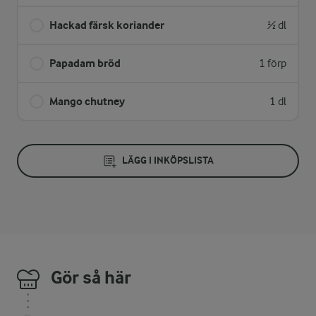
Hackad färsk koriander
½ dl
Papadam bröd
1 förp
Mango chutney
1 dl
LÄGG I INKÖPSLISTA
Gör så här