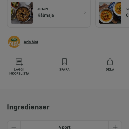
40 MIN
3
Kålmaja
C
Arla Mat
LÄGG I
SPARA
DELA
INKÖPSLISTA
Ingredienser
4 port