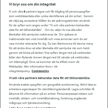
Fler Arlasajter
Vi bryr oss om din integritet
Vi och våra
6
partners lagrar och får tillgång till personuppgifter
För ägare
som webbläsardata eller unika identifierare på din enhet . Genom
att välja Jag accepterar tillåter du att spårningstekniker används
Arlas kundportal
för de syften som anges under ”Vi och våra partners behandlar
Arla.com
data för att tillhandahålla”. . Om du väljer Avvisa alla eller
Falbygdens Ost
återkallar ditt samtycke inaktiveras de. Om spårare är
Arla webbshop
inaktiverade kan visst innehåll och vissa annonser som du ser
vara mindre relevanta för dig. Du kan återkomma till denna meny
Bildbank
för att ändra dina val eller återkalla ditt samtycke när som helst
genom att klicka på länken Visa syften längst ned på webbsidan
[eller den flytande ikonen längst ned till vänster på webbsidan,
om tillämpligt]. Dina val kommer att ha effekt inom vår
Följ oss
Webbplats. Mer information finns i vår
integritetspolicy.
Cookiepolicy
Vi och våra partners behandlar data för att tillhandahålla:
Använda exakta uppgifter om geografisk positionering. Aktivt läsa av
enhetens egenskaper för identifieringsändamål. Lagra och/eller få
åtkomst till information på en enhet. Personanpassad reklam och
innehåll, reklam- och innehållsmätning, forskning angående
målgrupp och tjänsteutveckling.