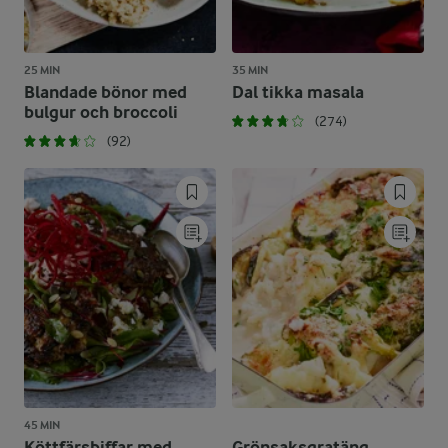
25 MIN
35 MIN
Blandade bönor med
Dal tikka masala
bulgur och broccoli
(274)
(92)
45 MIN
Köttfärsbiffar med
Grönsaksgratäng