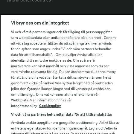
Arla in other countries
Fler Arlasajter
Vi bryr oss om din integritet
Vi och våra
6
partners lagrar och får tillgång till personuppgifter
För ägare
som webbläsardata eller unika identifierare på din enhet . Genom
att välja Jag accepterar tillåter du att spårningstekniker används
Arlas kundportal
för de syften som anges under ”Vi och våra partners behandlar
Arla.com
data för att tillhandahålla”. . Om du väljer Avvisa alla eller
Falbygdens Ost
återkallar ditt samtycke inaktiveras de. Om spårare är
Arla webbshop
inaktiverade kan visst innehåll och vissa annonser som du ser
vara mindre relevanta för dig. Du kan återkomma till denna meny
Bildbank
för att ändra dina val eller återkalla ditt samtycke när som helst
genom att klicka på länken Visa syften längst ned på webbsidan
[eller den flytande ikonen längst ned till vänster på webbsidan,
om tillämpligt]. Dina val kommer att ha effekt inom vår
Följ oss
Webbplats. Mer information finns i vår
integritetspolicy.
Cookiepolicy
Vi och våra partners behandlar data för att tillhandahålla:
Använda exakta uppgifter om geografisk positionering. Aktivt läsa av
enhetens egenskaper för identifieringsändamål. Lagra och/eller få
åtkomst till information på en enhet. Personanpassad reklam och