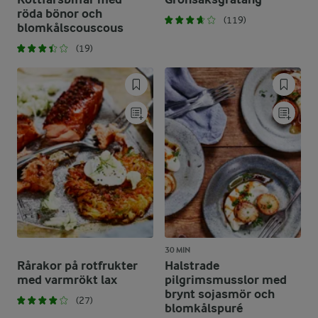
röda bönor och
(119)
blomkålscouscous
(19)
30 MIN
Rårakor på rotfrukter
Halstrade
med varmrökt lax
pilgrimsmusslor med
brynt sojasmör och
(27)
blomkålspuré