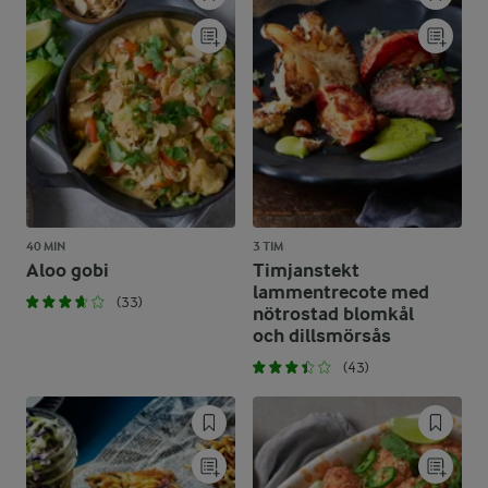
40 MIN
3 TIM
Aloo gobi
Timjanstekt
lammentrecote med
(33)
nötrostad blomkål
och dillsmörsås
(43)