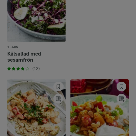
15 MIN
Kålsallad med
sesamfrön
(12)