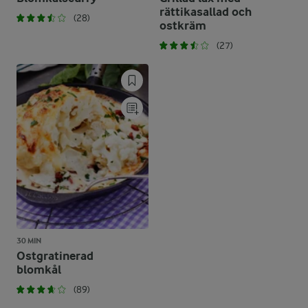
rättikasallad och
(28)
ostkräm
(27)
30 MIN
Ostgratinerad
blomkål
(89)