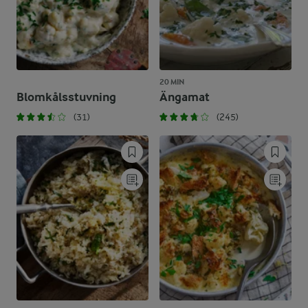
20 MIN
Blomkålsstuvning
Ängamat
(31)
(245)