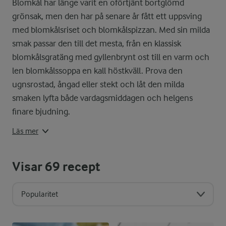
Blomkål har länge varit en oförtjänt bortglömd
grönsak, men den har på senare år fått ett uppsving
Tillagning och serv
med blomkålsriset och blomkålspizzan. Med sin milda
Blomkål smakar underbart både rå, 
smak passar den till det mesta, från en klassisk
blomkålsgratäng med gyllenbrynt ost till en varm och
På senare tid har blomkål verklige
len blomkålssoppa en kall höstkväll. Prova den
ugnsrostad, ångad eller stekt och låt den milda
Blomkål bör förvaras i kylskåp i e
smaken lyfta både vardagsmiddagen och helgens
Säsong
finare bjudning.
Läs mer
Blomkål är i säson från juni till n
Visar
69
recept
Popularitet