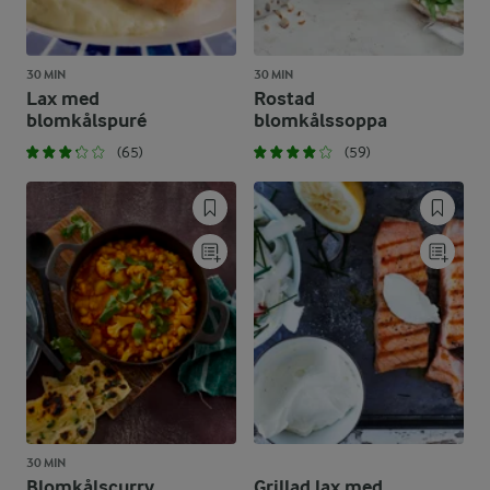
30 MIN
30 MIN
Lax med
Rostad
blomkålspuré
blomkålssoppa
(65)
(59)
30 MIN
Blomkålscurry
Grillad lax med