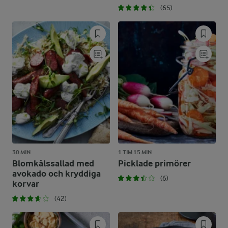
(65)
30 MIN
1 TIM 15 MIN
Blomkålssallad med
Picklade primörer
avokado och kryddiga
(6)
korvar
(42)