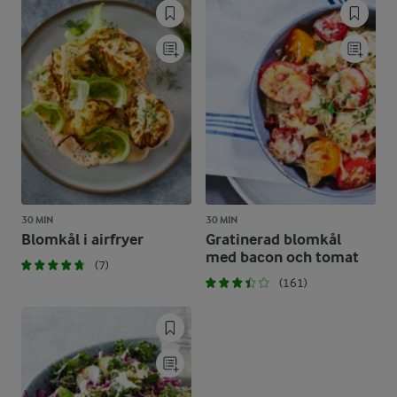
30 MIN
30 MIN
Blomkål i airfryer
Gratinerad blomkål
med bacon och tomat
(7)
(161)