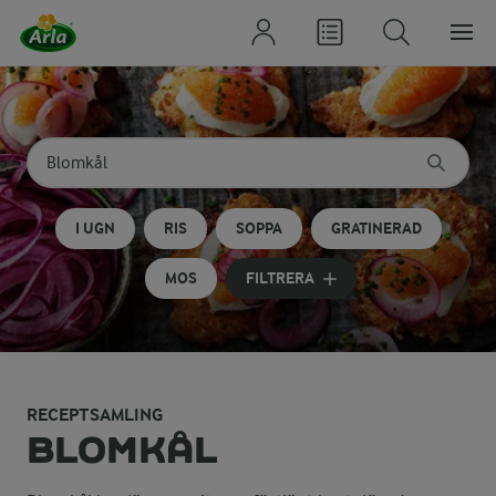
Sök på kategori eller ingrediens
Skriv in sökord för att få förslag
I UGN
RIS
SOPPA
GRATINERAD
MOS
FILTRERA
RECEPTSAMLING
Smak
BLOMKÅL
Färsk blomkål smakar nötigt, kokt