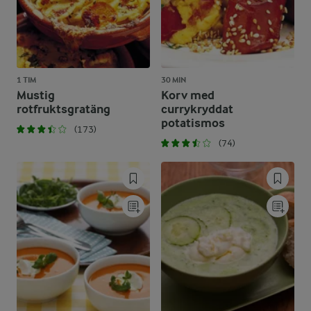
1 TIM
30 MIN
Mustig
Korv med
rotfruktsgratäng
currykryddat
potatismos
(173)
(74)