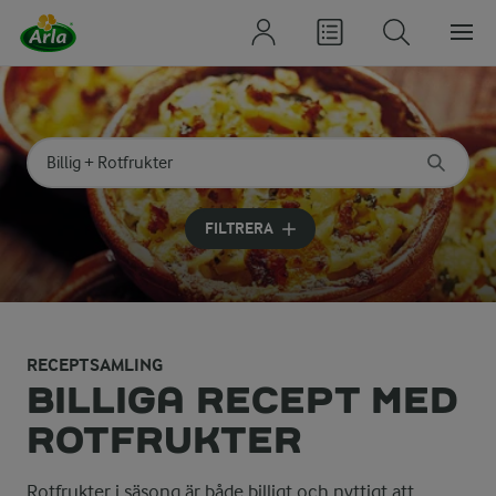
Sök på kategori eller ingrediens
Skriv in sökord för att få förslag
FILTRERA
RECEPTSAMLING
BILLIGA RECEPT MED
ROTFRUKTER
Rotfrukter i säsong är både billigt och nyttigt att