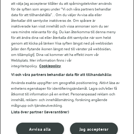
att välja Jag accepterar tillåter du att spårningstekniker används
Arlas kundportal
för de syften som anges under ”Vi och våra partners behandlar
Arla.com
data för att tillhandahålla”. . Om du väljer Avvisa alla eller
Falbygdens Ost
återkallar ditt samtycke inaktiveras de. Om spårare är
Arla webbshop
inaktiverade kan visst innehåll och vissa annonser som du ser
vara mindre relevanta för dig. Du kan återkomma till denna meny
Bildbank
för att ändra dina val eller återkalla ditt samtycke när som helst
genom att klicka på länken Visa syften längst ned på webbsidan
[eller den flytande ikonen längst ned till vänster på webbsidan,
om tillämpligt]. Dina val kommer att ha effekt inom vår
Följ oss
Webbplats. Mer information finns i vår
integritetspolicy.
Cookiepolicy
Vi och våra partners behandlar data för att tillhandahålla:
Använda exakta uppgifter om geografisk positionering. Aktivt läsa av
enhetens egenskaper för identifieringsändamål. Lagra och/eller få
åtkomst till information på en enhet. Personanpassad reklam och
innehåll, reklam- och innehållsmätning, forskning angående
målgrupp och tjänsteutveckling.
Lista över partner (leverantörer)
© 2026 Arla Foods
Ändra cookie-inställningar
Avvisa alla
Jag accepterar
Integritetspolicy