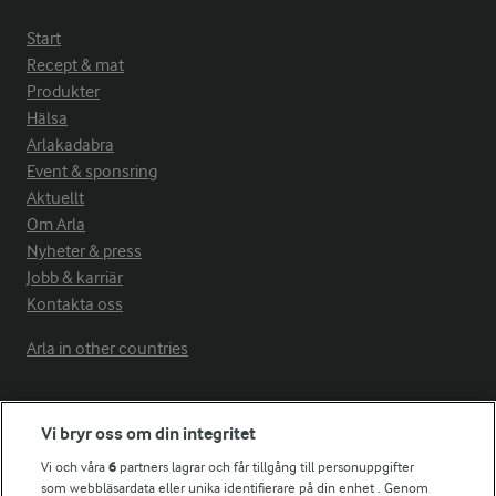
Start
Recept & mat
Produkter
Hälsa
Arlakadabra
Event & sponsring
Aktuellt
Om Arla
Nyheter & press
Jobb & karriär
Kontakta oss
Arla in other countries
Fler Arlasajter
Vi bryr oss om din integritet
Vi och våra
6
partners lagrar och får tillgång till personuppgifter
För ägare
som webbläsardata eller unika identifierare på din enhet . Genom