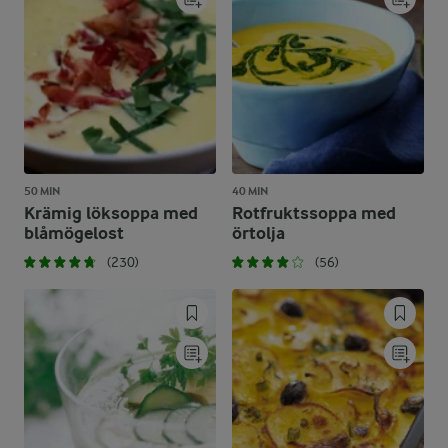
50 MIN
40 MIN
Krämig löksoppa med
Rotfruktssoppa med
blåmögelost
örtolja
(230)
(56)