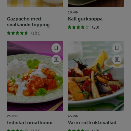
10 MIN
Gazpacho med
Kall gurksoppa
svalkande topping
(20)
(183)
25 MIN
45 MIN
Indiska tomatbönor
Varm rotfruktssallad