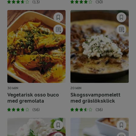
(13)
(30)
30 MIN
20 MIN
Vegetarisk osso buco
Skogssvampomelett
med gremolata
med gräslöksklick
(56)
(36)