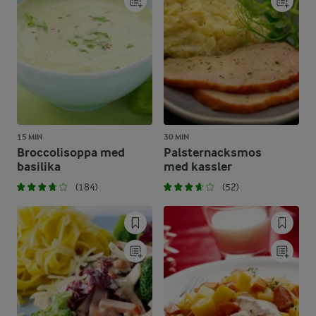
15 MIN
30 MIN
Broccolisoppa med
Palsternacksmos
basilika
med kassler
(184)
(52)