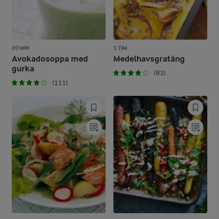
20 MIN
1 TIM
Avokadosoppa med
Medelhavsgratäng
gurka
(83)
(111)