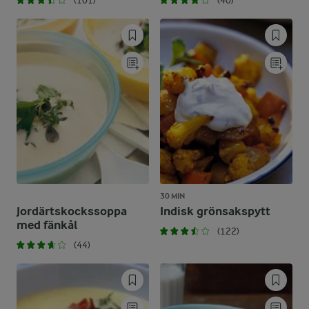
(101)
(40)
30 MIN
Jordärtskockssoppa
Indisk grönsakspytt
med fänkål
(122)
(44)