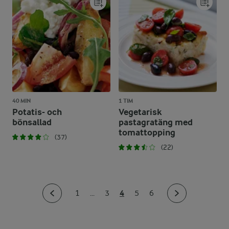
40 MIN
1 TIM
Potatis- och
Vegetarisk
bönsallad
pastagratäng med
tomattopping
(37)
(22)
4
1
...
3
5
6