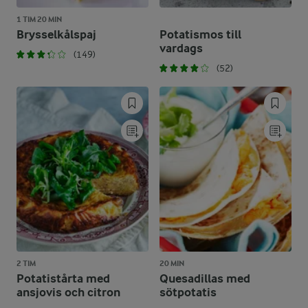
1 TIM 20 MIN
Brysselkålspaj
Potatismos till
vardags
(149)
(52)
2 TIM
20 MIN
Potatistårta med
Quesadillas med
ansjovis och citron
sötpotatis