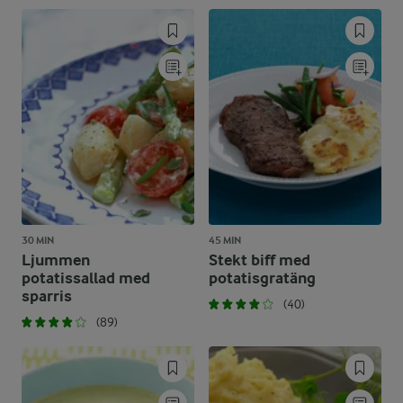
30 MIN
45 MIN
Ljummen
Stekt biff med
potatissallad med
potatisgratäng
sparris
(40)
(89)