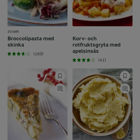
20 MIN
Broccolipasta med
Korv- och
skinka
rotfruktsgryta med
apelsinsås
(160)
(41)