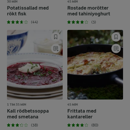
30 MIN
45 MIN
Potatissallad med
Rostade morötter
rökt fisk
med tahiniyoghurt
(44)
(3)
1 TIM 35 MIN
45 MIN
Kall rödbetssoppa
Frittata med
med smetana
kantareller
(38)
(80)