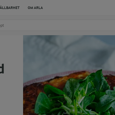
ÅLLBARHET
OM ARLA
r ingrediens
t få förslag
d