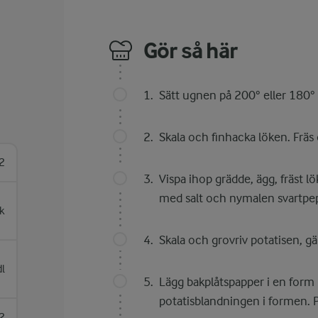
Gör så här
Sätt ugnen på 200° eller 180° 
Skala och finhacka löken. Fräs 
2
Vispa ihop grädde, ägg, fräst lö
med salt och nymalen svartpep
k
Skala och grovriv potatisen, g
dl
Lägg bakplåtspapper i en form 
potatisblandningen i formen. Pla
2