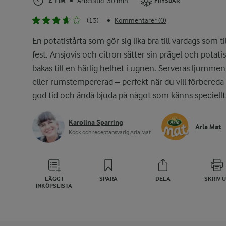
2 TIM
Arbetstid: 30 min
•
FRYSBAR
(13)
Kommentarer (0)
•
En potatistårta som gör sig lika bra till vardags som til
fest. Ansjovis och citron sätter sin prägel och potati
bakas till en härlig helhet i ugnen. Serveras ljummen
eller rumstempererad – perfekt när du vill förbereda 
god tid och ändå bjuda på något som känns speciellt
Karolina Sparring
Arla Mat
Kock och receptansvarig Arla Mat
LÄGG I
SPARA
DELA
SKRIV 
INKÖPSLISTA