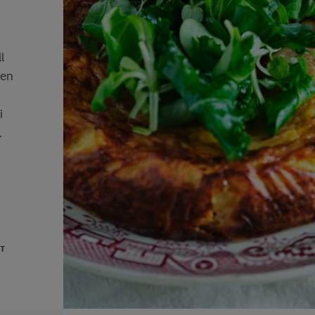
l
sen
i
.
UT