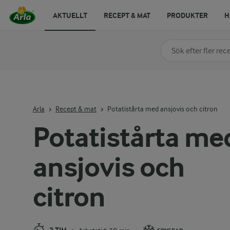
AKTUELLT
RECEPT & MAT
PRODUKTER
H
Sök på kategori elle
Skriv in sökord för at
Arla
Recept & mat
Potatistårta med ansjovis och citron
Potatistårta me
ansjovis och
citron