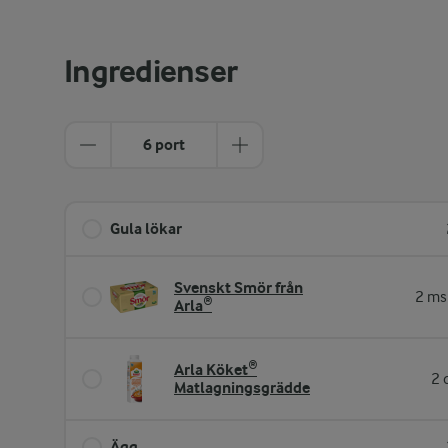
Ingredienser
6 port
Gula lökar
Svenskt Smör från
2 ms
Arla®
Arla Köket®
2 
Matlagningsgrädde
Ägg