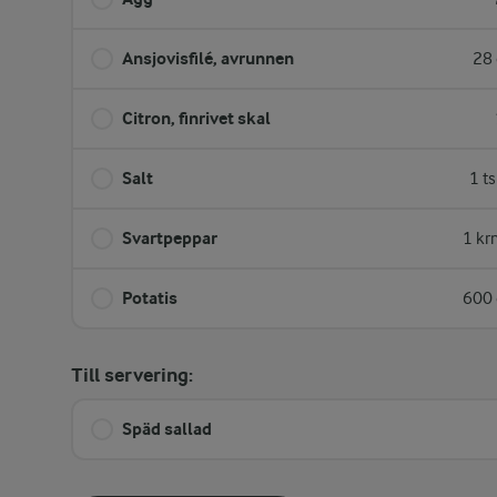
Ansjovisfilé, avrunnen
28 
Citron, finrivet skal
Salt
1 t
Svartpeppar
1 kr
Potatis
600 
Till servering:
Späd sallad