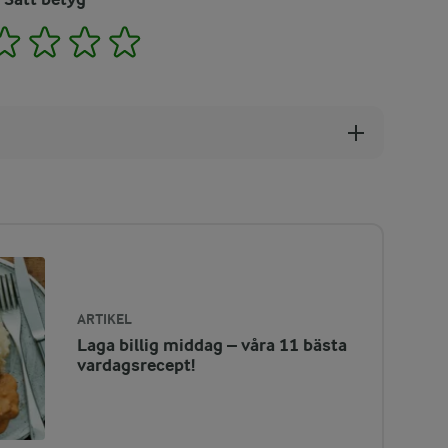
2
3
4
5
ARTIKEL
Laga billig middag – våra 11 bästa
vardagsrecept!