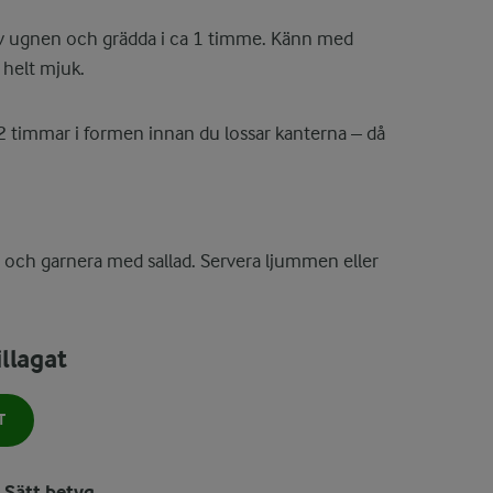
 av ugnen och grädda i ca 1 timme. Känn med
 helt mjuk.
 2 timmar i formen innan du lossar kanterna – då
ar och garnera med sallad. Servera ljummen eller
llagat
T
Sätt betyg