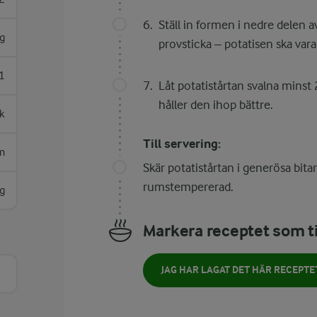
Ställ in formen i nedre delen
g
provsticka – potatisen ska vara
1
Låt potatistårtan svalna minst
håller den ihop bättre.
sk
Till servering:
m
Skär potatistårtan i generösa bit
rumstempererad.
g
Markera receptet som ti
JAG HAR LAGAT DET HÄR RECEPTE