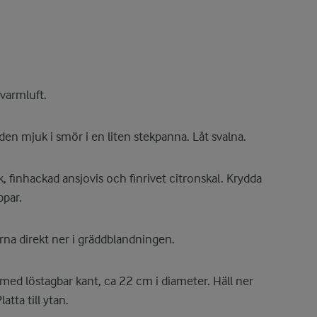
varmluft.
den mjuk i smör i en liten stekpanna. Låt svalna.
k, finhackad ansjovis och finrivet citronskal. Krydda
par.
ärna direkt ner i gräddblandningen.
med löstagbar kant, ca 22 cm i diameter. Häll ner
tta till ytan.