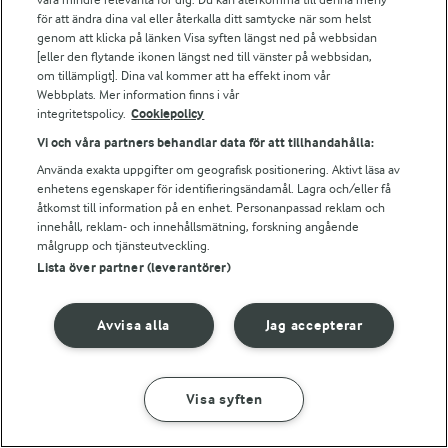
Bildbank
för att ändra dina val eller återkalla ditt samtycke när som helst
genom att klicka på länken Visa syften längst ned på webbsidan
[eller den flytande ikonen längst ned till vänster på webbsidan,
om tillämpligt]. Dina val kommer att ha effekt inom vår
Följ oss
Webbplats. Mer information finns i vår
integritetspolicy.
Cookiepolicy
Vi och våra partners behandlar data för att tillhandahålla:
Använda exakta uppgifter om geografisk positionering. Aktivt läsa av
enhetens egenskaper för identifieringsändamål. Lagra och/eller få
åtkomst till information på en enhet. Personanpassad reklam och
innehåll, reklam- och innehållsmätning, forskning angående
målgrupp och tjänsteutveckling.
Lista över partner (leverantörer)
© 2026 Arla Foods
Ändra cookie-inställningar
Avvisa alla
Jag accepterar
Integritetspolicy
Om cookies
Visa syften