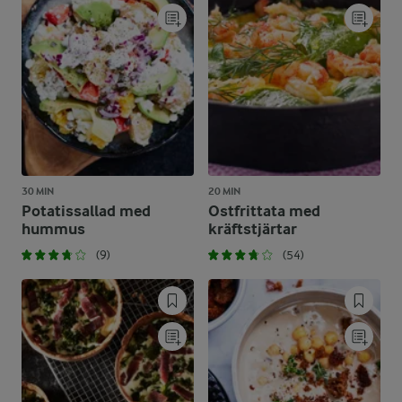
30 MIN
20 MIN
Potatissallad med
Ostfrittata med
hummus
kräftstjärtar
(9)
(54)