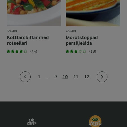
30 MIN
45 MIN
Köttfärsbiffar med
Morotstoppad
rotselleri
persiljelåda
(44)
(18)
10
1
...
9
11
12