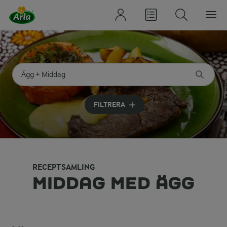
Sök på kategori eller ingrediens
Skriv in sökord för att få förslag
FILTRERA
RECEPTSAMLING
MIDDAG MED ÄGG