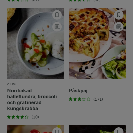
2 TIM
Noribakad
Påskpaj
hälleflundra, broccoli
(171)
och gratinerad
kungskrabba
(10)