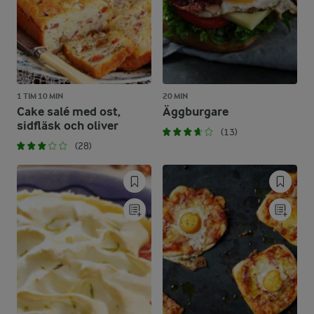
1 TIM 10 MIN
20 MIN
Cake salé med ost,
Äggburgare
sidfläsk och oliver
(13)
(28)