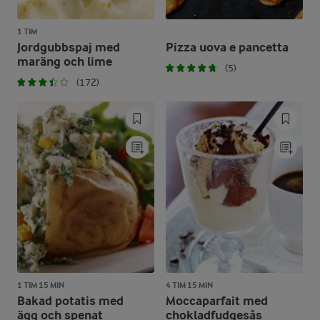
1 TIM
Jordgubbspaj med
Pizza uova e pancetta
maräng och lime
(5)
(172)
1 TIM 15 MIN
4 TIM 15 MIN
Bakad potatis med
Moccaparfait med
ägg och spenat
chokladfudgesås