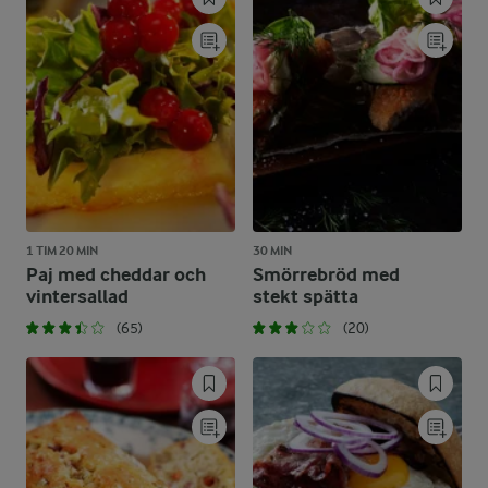
1 TIM 20 MIN
30 MIN
Paj med cheddar och
Smörrebröd med
vintersallad
stekt spätta
(65)
(20)