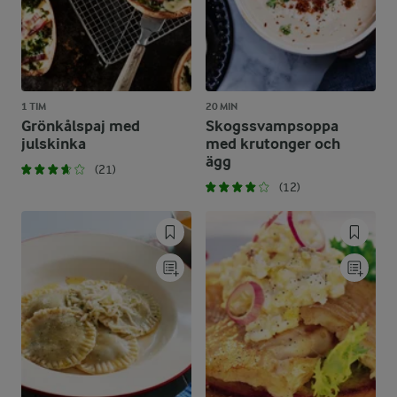
1 TIM
20 MIN
Grönkålspaj med
Skogssvampsoppa
julskinka
med krutonger och
ägg
(21)
(12)