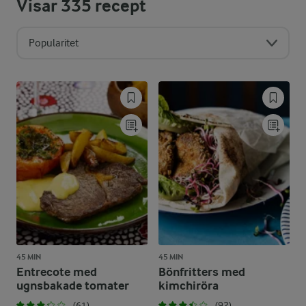
Visar
335
recept
Popularitet
45 MIN
45 MIN
Entrecote med
Bönfritters med
ugnsbakade tomater
kimchiröra
(61)
(92)