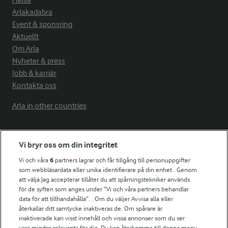
Hälsa
Arlakadabra
Event & sponsring
Aktuellt
Om Arla
Nyheter & press
Jobb & karriär
Kontakta oss
Arla in other countries
Fler Arlasajter
Vi bryr oss om din integritet
Vi och våra
6
partners lagrar och får tillgång till personuppgifter
För ägare
som webbläsardata eller unika identifierare på din enhet . Genom
att välja Jag accepterar tillåter du att spårningstekniker används
Arlas kundportal
för de syften som anges under ”Vi och våra partners behandlar
Arla.com
data för att tillhandahålla”. . Om du väljer Avvisa alla eller
Falbygdens Ost
återkallar ditt samtycke inaktiveras de. Om spårare är
Arla webbshop
inaktiverade kan visst innehåll och vissa annonser som du ser
vara mindre relevanta för dig. Du kan återkomma till denna meny