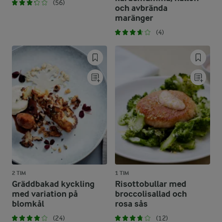
(56)
och avbrända
maränger
(4)
2 TIM
1 TIM
Gräddbakad kyckling
Risottobullar med
med variation på
broccolisallad och
blomkål
rosa sås
(24)
(12)