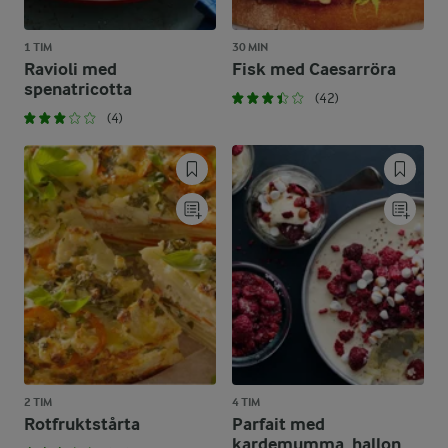
1 TIM
30 MIN
Ravioli med
Fisk med Caesarröra
spenatricotta
(42)
(4)
2 TIM
4 TIM
Rotfruktstårta
Parfait med
kardemumma, hallon