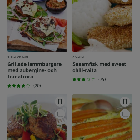
1 TIM 20 MIN
45 MIN
Grillade lammburgare
Sesamfisk med sweet
med aubergine- och
chili-raita
tomatröra
(79)
(20)