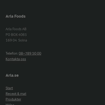
Arla Foods
Arla Foods AB

PO BOX 4083

169 04  Solna
Telefon:
08−789 50 00
Kontakta oss
Arla.se
Start
Recept & mat
Produkter