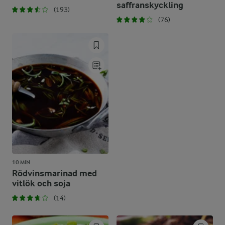
saffranskyckling
(193)
(76)
10 MIN
Rödvinsmarinad med
vitlök och soja
(14)