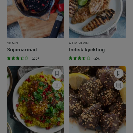
10 MIN
4 TIM 30 MIN
Sojamarinad
Indisk kyckling
(23)
(24)