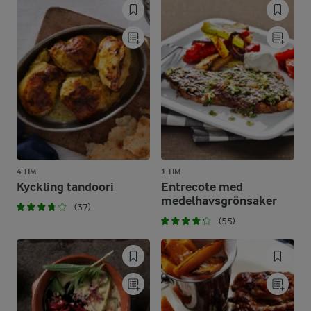
4 TIM
1 TIM
Kyckling tandoori
Entrecote med
medelhavsgrönsaker
(37)
(55)