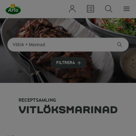
Sök på kategori eller ingrediens
Skriv in sökord för att få förslag
FILTRERA
RECEPTSAMLING
VITLÖKSMARINAD