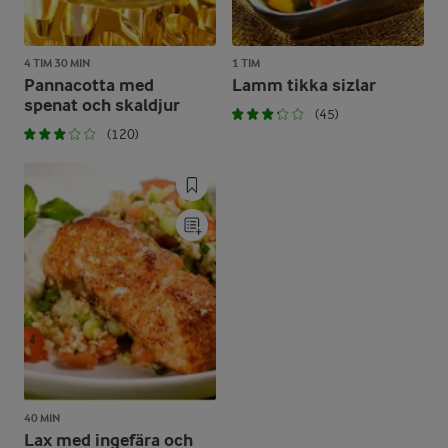
4 TIM 30 MIN
1 TIM
Pannacotta med
Lamm tikka sizlar
spenat och skaldjur
(45)
(120)
40 MIN
Lax med ingefära och