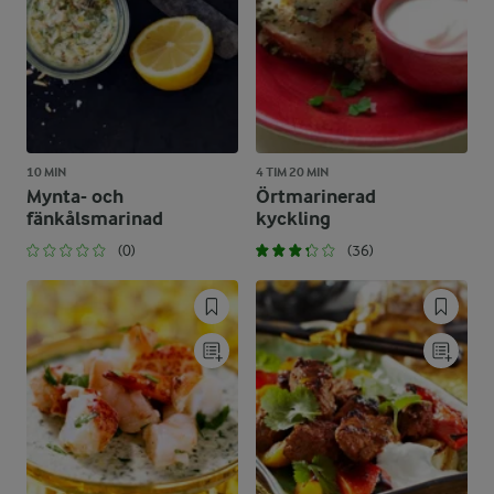
10 MIN
4 TIM 20 MIN
Mynta- och
Örtmarinerad
fänkålsmarinad
kyckling
(0)
(36)