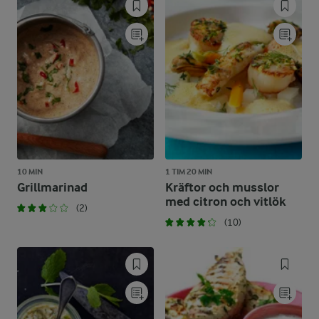
10 MIN
1 TIM 20 MIN
Grillmarinad
Kräftor och musslor
med citron och vitlök
(2)
(10)