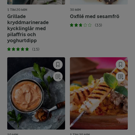
1 TIM 20 MIN
30 MIN
Grillade
Oxfilé med sesamfrö
kryddmarinerade
(33)
kycklinglår med
pilaffris och
yoghurtdipp
(15)
10 MIN
1 TIM 20 MIN