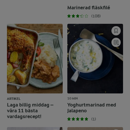
Marinerad fläskfilé
(108)
10 MIN
ARTIKEL
Laga billig middag –
Yoghurtmarinad med
våra 11 bästa
Jalapeno
vardagsrecept!
(1)