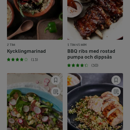
2 TIM
1 TIM 45 MIN
Kycklingmarinad
BBQ ribs med rostad
pumpa och dippsås
(13)
(30)