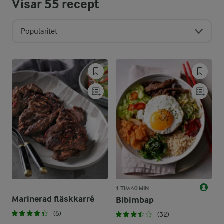
Visar
55
recept
Popularitet
1 TIM 40 MIN
Marinerad fläskkarré
Bibimbap
(6)
(32)