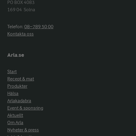
PO BOX 4083

169 04  Solna
Telefon:
08−789 50 00
Kontakta oss
Arla.se
Start
Recept & mat
Produkter
Hälsa
Arlakadabra
Event & sponsring
Aktuellt
Om Arla
Nyheter & press