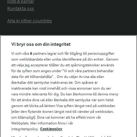
Jobb & karriär
Kontakta oss
Arla in other countries
Fler Arlasajter
Vi bryr oss om din integritet
Vi och våra
6
partners lagrar och får tillgång till personuppgifter
För ägare
som webbläsardata eller unika identifierare på din enhet . Genom
att välja Jag accepterar tillåter du att spårningstekniker används
Arlas kundportal
för de syften som anges under ”Vi och våra partners behandlar
Arla.com
data för att tillhandahålla”. . Om du väljer Avvisa alla eller
Falbygdens Ost
återkallar ditt samtycke inaktiveras de. Om spårare är
Arla webbshop
inaktiverade kan visst innehåll och vissa annonser som du ser
vara mindre relevanta för dig. Du kan återkomma till denna meny
Bildbank
för att ändra dina val eller återkalla ditt samtycke när som helst
genom att klicka på länken Visa syften längst ned på webbsidan
[eller den flytande ikonen längst ned till vänster på webbsidan,
om tillämpligt]. Dina val kommer att ha effekt inom vår
Följ oss
Webbplats. Mer information finns i vår
integritetspolicy.
Cookiepolicy