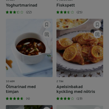
Yoghurtmarinad
Fiskspett
(22)
(25)
10 MIN
2 TIM
Ölmarinad med
Apelsinbakad
timjan
kyckling med nötris
(4)
(19)