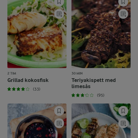
2 TIM
30 MIN
Grillad kokosfisk
Teriyakispett med
limesås
(33)
(95)