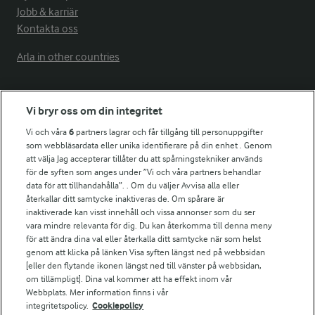
Jobb & karriär
Kontakta oss
Arla in other countries
Fler Arlasajter
Vi bryr oss om din integritet
Vi och våra
6
partners lagrar och får tillgång till personuppgifter
För ägare
som webbläsardata eller unika identifierare på din enhet . Genom
att välja Jag accepterar tillåter du att spårningstekniker används
Arlas kundportal
för de syften som anges under ”Vi och våra partners behandlar
Arla.com
data för att tillhandahålla”. . Om du väljer Avvisa alla eller
Falbygdens Ost
återkallar ditt samtycke inaktiveras de. Om spårare är
Arla webbshop
inaktiverade kan visst innehåll och vissa annonser som du ser
vara mindre relevanta för dig. Du kan återkomma till denna meny
Bildbank
för att ändra dina val eller återkalla ditt samtycke när som helst
genom att klicka på länken Visa syften längst ned på webbsidan
[eller den flytande ikonen längst ned till vänster på webbsidan,
om tillämpligt]. Dina val kommer att ha effekt inom vår
Följ oss
Webbplats. Mer information finns i vår
integritetspolicy.
Cookiepolicy