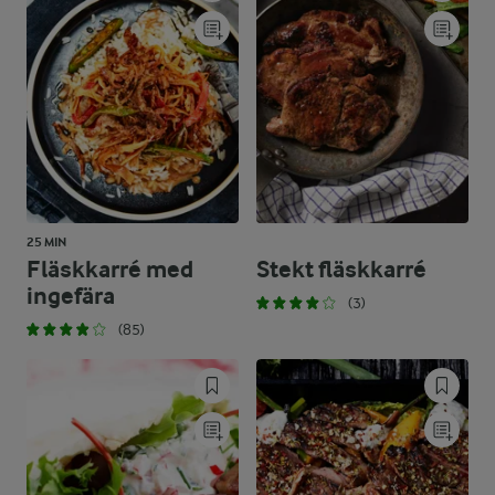
25 MIN
Fläskkarré med
Stekt fläskkarré
ingefära
(3)
(85)