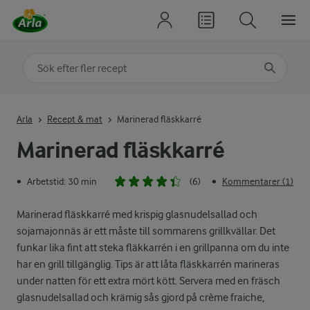
Sök på kategori eller ingrediens
Skriv in sökord för att få förslag
Arla
Recept & mat
Marinerad fläskkarré
Marinerad fläskkarré
Arbetstid: 30 min
(6)
Kommentarer (1)
•
•
Marinerad fläskkarré med krispig glasnudelsallad och
sojamajonnäs är ett måste till sommarens grillkvällar. Det
funkar lika fint att steka fläkkarrén i en grillpanna om du inte
har en grill tillgänglig. Tips är att låta fläskkarrén marineras
under natten för ett extra mört kött. Servera med en fräsch
glasnudelsallad och krämig sås gjord på crème fraiche,