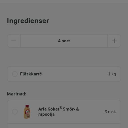
Ingredienser
4 port
Fläskkarré
1 kg
Marinad:
Arla Köket® Smör- &
3 msk
rapsolja