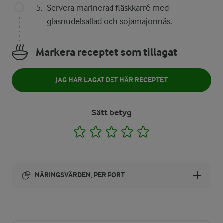
Servera marinerad fläskkarré med
glasnudelsallad och sojamajonnäs.
Markera receptet som tillagat
JAG HAR LAGAT DET HÄR RECEPTET
Sätt betyg
1
2
3
4
5
NÄRINGSVÄRDEN, PER PORT
Energi:
1081 kcal