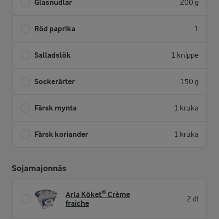
Glasnudlar
200 g
Röd paprika
1
Salladslök
1 knippe
Sockerärter
150 g
Färsk mynta
1 kruka
Färsk koriander
1 kruka
Sojamajonnäs
Arla Köket® Crème
2 dl
fraiche