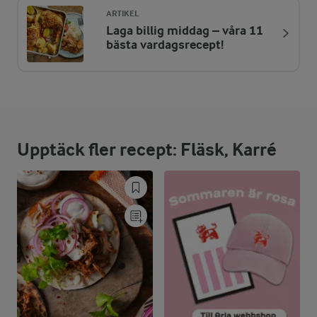
ARTIKEL
Laga billig middag – våra 11
ENERGIDISTRIBUTION %
NÄRINGSVÄRDEN PER PORT
bästa vardagsrecept!
-
2,7 g
Fiber:
18,8 %
50 g
Protein:
Upptäck fler recept: Fläsk, Karré
58,4 %
71,4 g
Fett:
22,8 %
60,6 g
Kolhydrater: