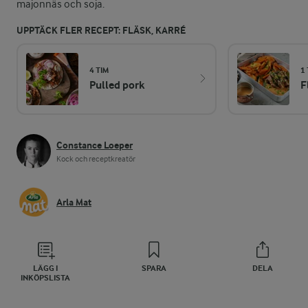
majonnäs och soja.
UPPTÄCK FLER RECEPT: FLÄSK, KARRÉ
4 TIM
1 
Pulled pork
F
Constance Loeper
Kock och receptkreatör
Arla Mat
LÄGG I
SPARA
DELA
INKÖPSLISTA