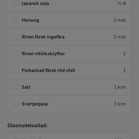
Japansk soja
½ dl
Honung
2 msk
Riven färsk ingefära
2 msk
Riven vitlöksklyftor
2
Finhackad färsk röd chili
1
Salt
1 krm
Svartpeppar
1 krm
Glasnudelsallad: