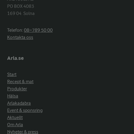
PO BOX 4083

169 04  Solna
Telefon:
08−789 50 00
Kontakta oss
Arla.se
Start
Recept & mat
Produkter
Hälsa
Arlakadabra
Event & sponsring
Aktuellt
Om Arla
Nyheter & press