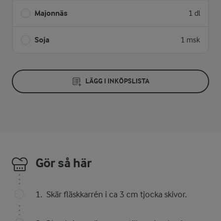
Majonnäs
1 dl
Soja
1 msk
LÄGG I INKÖPSLISTA
Gör så här
Skär fläskkarrén i ca 3 cm tjocka skivor.