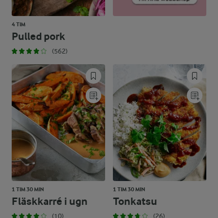
4 TIM
Pulled pork
(562)
1 TIM 30 MIN
1 TIM 30 MIN
Fläskkarré i ugn
Tonkatsu
(10)
(26)