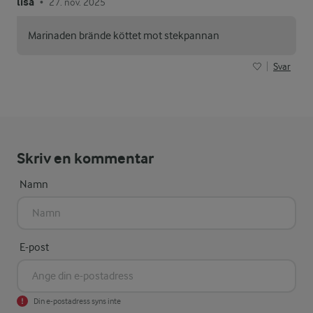
lisa
27. nov. 2025
•
Marinaden brände köttet mot stekpannan
Svar
Skriv en kommentar
Namn
E-post
Din e-postadress syns inte