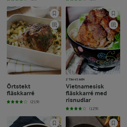
2 TIM 45 MIN
Örtstekt
Vietnamesisk
fläskkarré
fläskkarré med
risnudlar
(219)
(129)