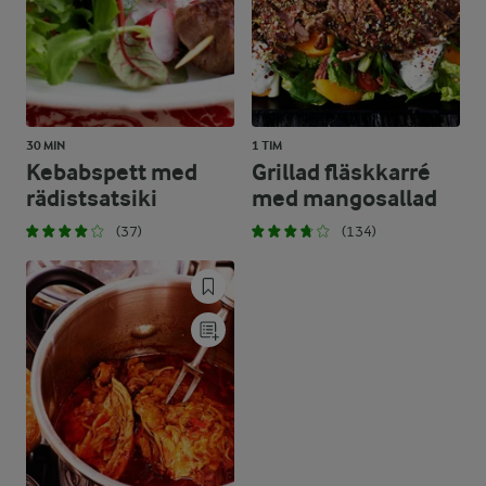
30 MIN
1 TIM
Kebabspett med
Grillad fläskkarré
rädistsatsiki
med mangosallad
(37)
(134)