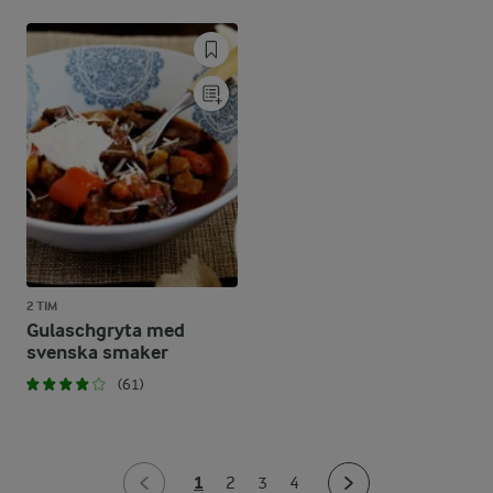
2 TIM
Gulaschgryta med
svenska smaker
(61)
1
2
3
4