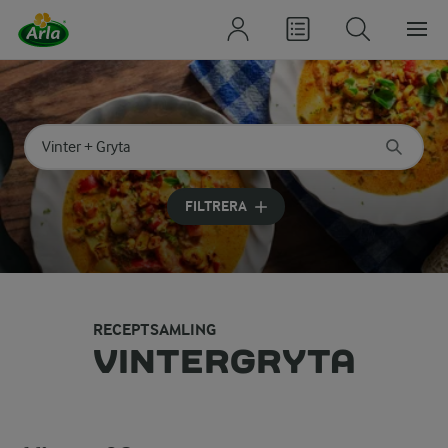
Sök på kategori eller ingrediens
Skriv in sökord för att få förslag
FILTRERA
RECEPTSAMLING
VINTERGRYTA