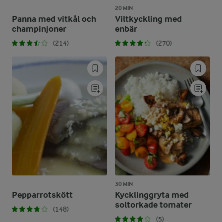
20 MIN
Panna med vitkål och
Viltkyckling med
champinjoner
enbär
(214)
(270)
30 MIN
Pepparrotskött
Kycklinggryta med
soltorkade tomater
(148)
(5)