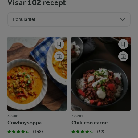
Visar
102
recept
Popularitet
30 MIN
40 MIN
Cowboysoppa
Chili con carne
(148)
(52)