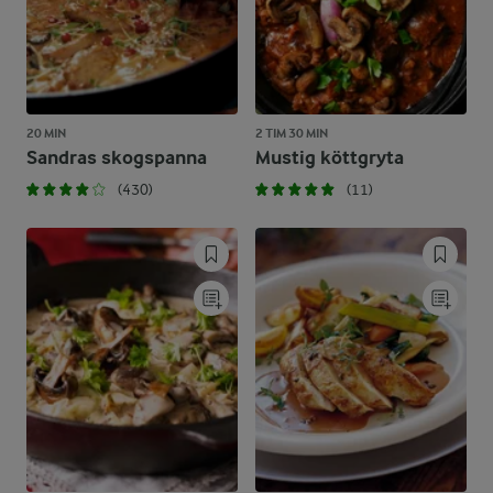
20 MIN
2 TIM 30 MIN
Sandras skogspanna
Mustig köttgryta
(430)
(11)