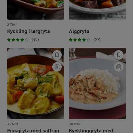
2 TIM
Kyckling i lergryta
Älggryta
(47)
(23)
35 MIN
30 MIN
Fiskgryta med saffran
Kycklinggryta med