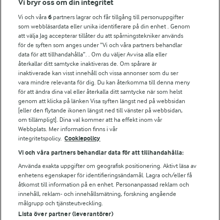
Vi bryr oss om din integritet
Vi och våra
6
partners lagrar och får tillgång till personuppgifter
För ägare
som webbläsardata eller unika identifierare på din enhet . Genom
att välja Jag accepterar tillåter du att spårningstekniker används
Arlas kundportal
för de syften som anges under ”Vi och våra partners behandlar
Arla.com
data för att tillhandahålla”. . Om du väljer Avvisa alla eller
Falbygdens Ost
återkallar ditt samtycke inaktiveras de. Om spårare är
Arla webbshop
inaktiverade kan visst innehåll och vissa annonser som du ser
vara mindre relevanta för dig. Du kan återkomma till denna meny
Bildbank
för att ändra dina val eller återkalla ditt samtycke när som helst
genom att klicka på länken Visa syften längst ned på webbsidan
[eller den flytande ikonen längst ned till vänster på webbsidan,
om tillämpligt]. Dina val kommer att ha effekt inom vår
Följ oss
Webbplats. Mer information finns i vår
integritetspolicy.
Cookiepolicy
Vi och våra partners behandlar data för att tillhandahålla:
Använda exakta uppgifter om geografisk positionering. Aktivt läsa av
enhetens egenskaper för identifieringsändamål. Lagra och/eller få
åtkomst till information på en enhet. Personanpassad reklam och
innehåll, reklam- och innehållsmätning, forskning angående
målgrupp och tjänsteutveckling.
Lista över partner (leverantörer)
© 2026 Arla Foods