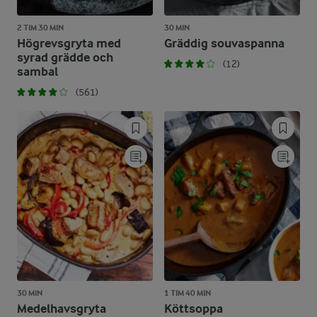
2 TIM 30 MIN
30 MIN
Högrevsgryta med
Gräddig souvaspanna
syrad grädde och
(12)
sambal
(561)
30 MIN
1 TIM 40 MIN
Medelhavsgryta
Köttsoppa