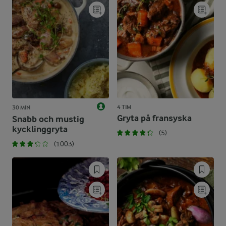
4 TIM
30 MIN
Gryta på fransyska
Snabb och mustig
kycklinggryta
(5)
(1003)