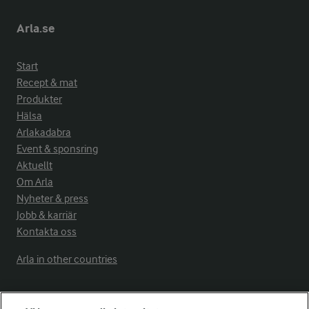
Arla.se
Start
Recept & mat
Produkter
Hälsa
Arlakadabra
Event & sponsring
Aktuellt
Om Arla
Nyheter & press
Jobb & karriär
Kontakta oss
Arla in other countries
Fler Arlasajter