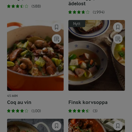
ädelost
(588)
(1994)
Nytt
45 MIN
Coq au vin
Finsk korvsoppa
(100)
(3)