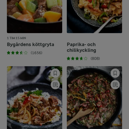
1 TIM 15 MIN
Bygårdens köttgryta
Paprika- och
chilikyckling
(1656)
(808)