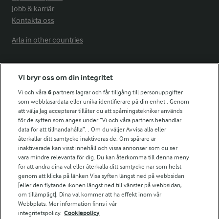
Jobb & karriär
Kontakta oss
Arla in other countries
Fler Arlasajter
Vi bryr oss om din integritet
Vi och våra
6
partners lagrar och får tillgång till personuppgifter
För ägare
som webbläsardata eller unika identifierare på din enhet . Genom
att välja Jag accepterar tillåter du att spårningstekniker används
Arlas kundportal
för de syften som anges under ”Vi och våra partners behandlar
Arla.com
data för att tillhandahålla”. . Om du väljer Avvisa alla eller
Falbygdens Ost
återkallar ditt samtycke inaktiveras de. Om spårare är
Arla webbshop
inaktiverade kan visst innehåll och vissa annonser som du ser
vara mindre relevanta för dig. Du kan återkomma till denna meny
Bildbank
för att ändra dina val eller återkalla ditt samtycke när som helst
genom att klicka på länken Visa syften längst ned på webbsidan
[eller den flytande ikonen längst ned till vänster på webbsidan,
om tillämpligt]. Dina val kommer att ha effekt inom vår
Följ oss
Webbplats. Mer information finns i vår
integritetspolicy.
Cookiepolicy