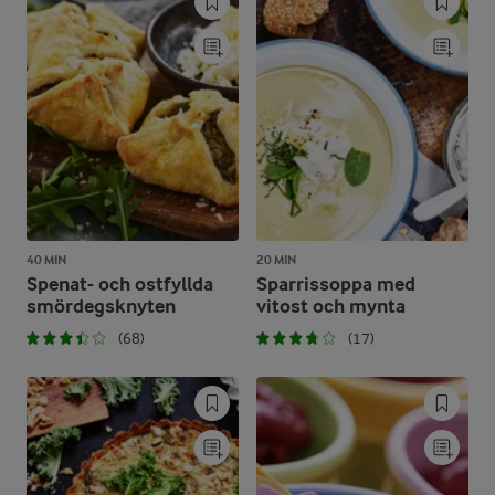
40 MIN
20 MIN
Spenat- och ostfyllda
Sparrissoppa med
smördegsknyten
vitost och mynta
(68)
(17)