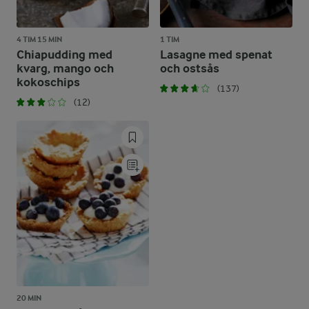
4 TIM 15 MIN
1 TIM
Chiapudding med
Lasagne med spenat
kvarg, mango och
och ostsås
kokoschips
(137)
(12)
20 MIN