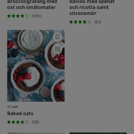
Broccoligratäng med
Ravioli med spenat
ost och småtomater
och ricotta samt
citronsmör
(184)
(61)
25 MIN
Baked oats
(58)