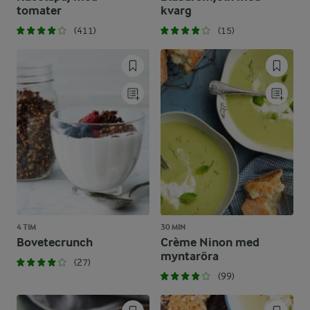
tomater
kvarg
(411)
(15)
4 TIM
30 MIN
Bovetecrunch
Crème Ninon med
myntaröra
(27)
(99)