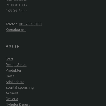
PO BOX 4083

169 04  Solna
Telefon:
08−789 50 00
Kontakta oss
Arla.se
Start
Recept & mat
Produkter
Hälsa
Arlakadabra
Event & sponsring
Aktuellt
Om Arla
Nyheter & press