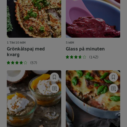
1 TIM 10 MIN
5 MIN
Grönkålspaj med
Glass på minuten
kvarg
(142)
(57)