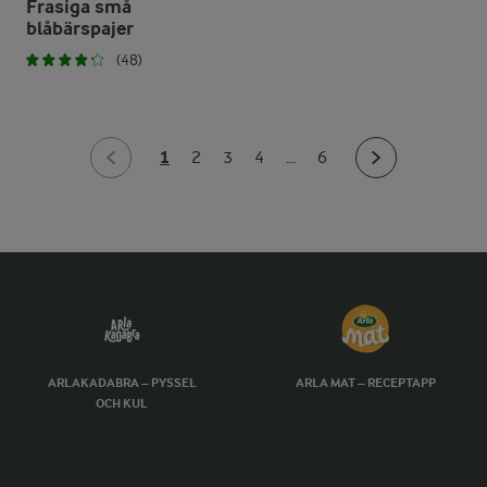
Frasiga små
blåbärspajer
(48)
1
2
3
4
...
6
ARLAKADABRA – PYSSEL
ARLA MAT – RECEPTAPP
OCH KUL