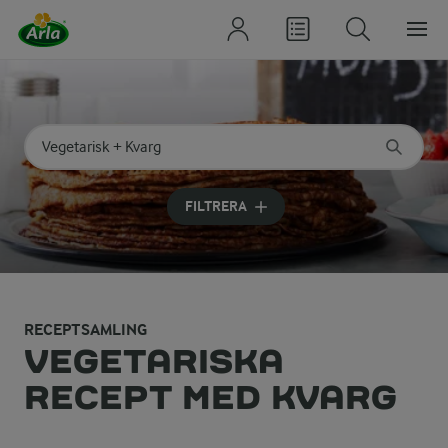
Sök på kategori eller ingrediens
Skriv in sökord för att få förslag
FILTRERA
RECEPTSAMLING
VEGETARISKA
RECEPT MED KVARG