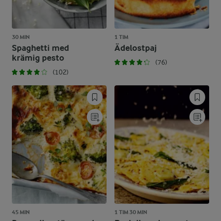
30 MIN
1 TIM
Spaghetti med
Ädelostpaj
krämig pesto
(76)
(102)
45 MIN
1 TIM 30 MIN