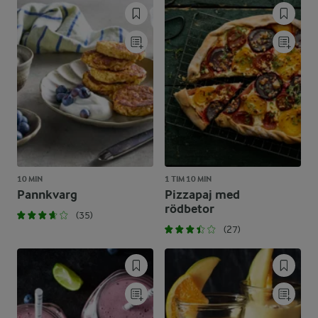
10 MIN
1 TIM 10 MIN
Pannkvarg
Pizzapaj med
rödbetor
(35)
(27)