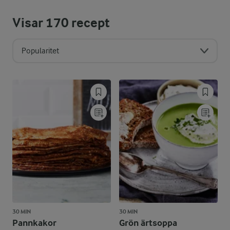
Visar
170
recept
Popularitet
30 MIN
30 MIN
Pannkakor
Grön ärtsoppa