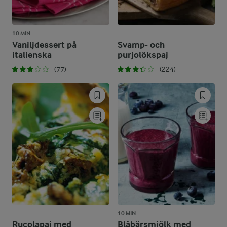
10 MIN
Vaniljdessert på
Svamp- och
italienska
purjolökspaj
(77)
(224)
10 MIN
Rucolapaj med
Blåbärsmjölk med