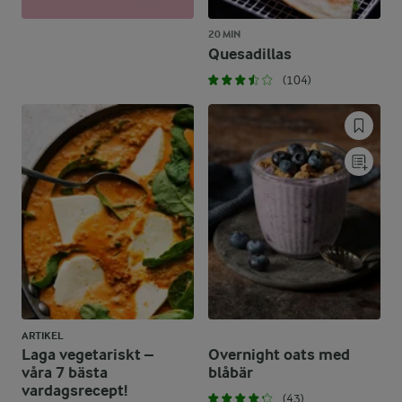
20 MIN
Quesadillas
(104)
ARTIKEL
Laga vegetariskt –
Overnight oats med
våra 7 bästa
blåbär
vardagsrecept!
(43)