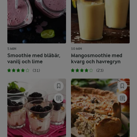
5 MIN
10 MIN
Smoothie med blåbär,
Mangosmoothie med
vanilj och lime
kvarg och havregryn
(31)
(23)