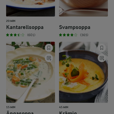
20 MIN
Kantarellsoppa
Svampsoppa
(601)
(365)
15 MIN
45 MIN
Ängasoppa
Krämig