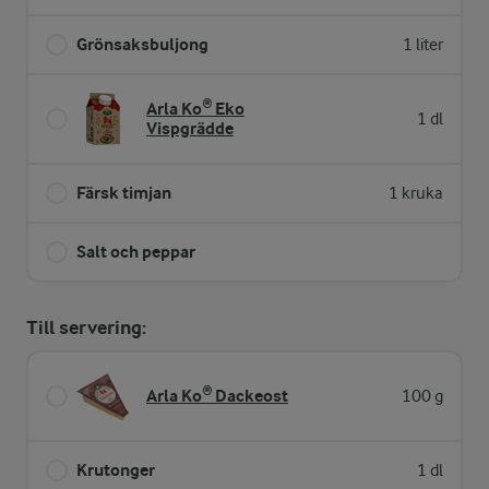
Grönsaksbuljong
1 liter
Arla Ko® Eko
1 dl
Vispgrädde
Färsk timjan
1 kruka
Salt och peppar
Till servering:
Arla Ko® Dackeost
100 g
Krutonger
1 dl