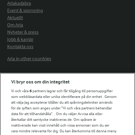
Arlakadabra
Event & sponsring
Aktuellt
Om Arla
Nyheter & press
Jobb & karriär
Kontakta oss
Arla in other countries
Fler Arlasajter
Vi bryr oss om din integritet
Vi och våra
6
partners lagrar och får tillgång till personuppgifter
För ägare
som webbläsardata eller unika identifierare på din enhet . Genom
att välja Jag accepterar tillåter du att spårningstekniker används
Arlas kundportal
för de syften som anges under ”Vi och våra partners behandlar
Arla.com
data för att tillhandahålla”. . Om du väljer Avvisa alla eller
Falbygdens Ost
återkallar ditt samtycke inaktiveras de. Om spårare är
Arla webbshop
inaktiverade kan visst innehåll och vissa annonser som du ser
vara mindre relevanta för dig. Du kan återkomma till denna meny
Bildbank