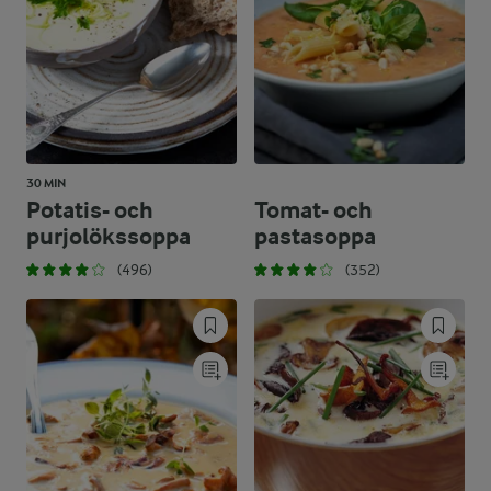
30 MIN
Potatis- och
Tomat- och
purjolökssoppa
pastasoppa
(496)
(352)