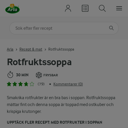
Sök på kategori eller ingrediens
Skriv in sökord för att få förslag
Arla
Recept & mat
Rotfruktssoppa
Rotfruktssoppa
30 MIN
FRYSBAR
(79)
Kommentarer (0)
•
Smakrika rotfrukter är en bra bas i soppan. Rotfruktssoppa
mättar fint och denna soppa är toppad med ostkuber och
krispiga krutonger.
UPPTÄCK FLER RECEPT: MED ROTFRUKTER I SOPPAN