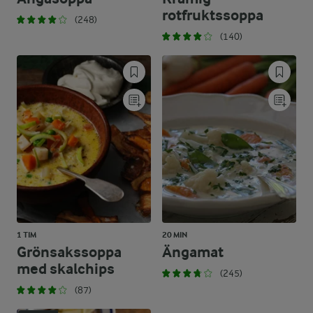
rotfruktssoppa
(248)
(140)
1 TIM
20 MIN
Grönsakssoppa
Ängamat
med skalchips
(245)
(87)