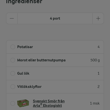
Ingredienser
4 port
Potatisar
4
Morot eller butternutpumpa
500 g
Gul lök
1
Vitlöksklyftor
2
Svenskt Smör från
1 msk
Arla® Ekologiskt