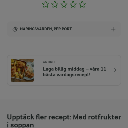
1
2
3
4
5
NÄRINGSVÄRDEN, PER PORT
Energi:
352 kcal
ARTIKEL
Laga billig middag – våra 11
ENERGIDISTRIBUTION %
NÄRINGSVÄRDEN PER PORT
bästa vardagsrecept!
-
5,2 g
Fiber:
12,1 %
10,5 g
Protein:
Upptäck fler recept: Med rotfrukter
57,5 %
22,9 g
Fett:
i soppan