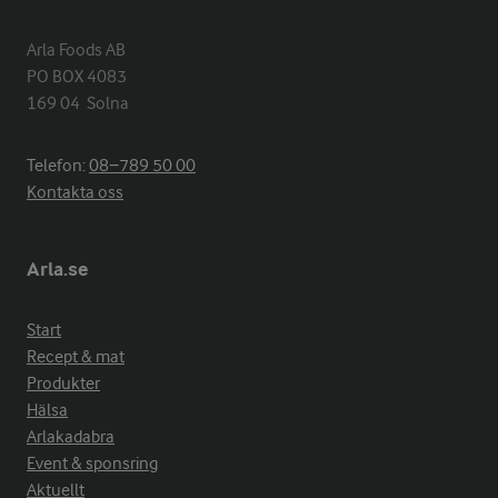
Arla Foods AB

PO BOX 4083

169 04  Solna
Telefon:
08−789 50 00
Kontakta oss
Arla.se
Start
Recept & mat
Produkter
Hälsa
Arlakadabra
Event & sponsring
Aktuellt