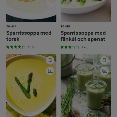
20 MIN
10 MIN
Sparrissoppa med
Sparrissoppa med
torsk
fänkål och spenat
(13)
(78)