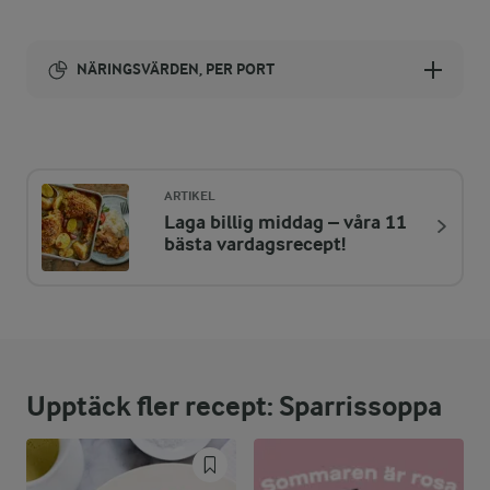
NÄRINGSVÄRDEN, PER PORT
Energi:
494 kcal
ARTIKEL
Laga billig middag – våra 11
ENERGIDISTRIBUTION %
NÄRINGSVÄRDEN PER PORT
bästa vardagsrecept!
-
7 g
Fiber:
17,3 %
21 g
Protein:
Upptäck fler recept: Sparrissoppa
45,1 %
25,2 g
Fett:
37,6 %
45,7 g
Kolhydrater: