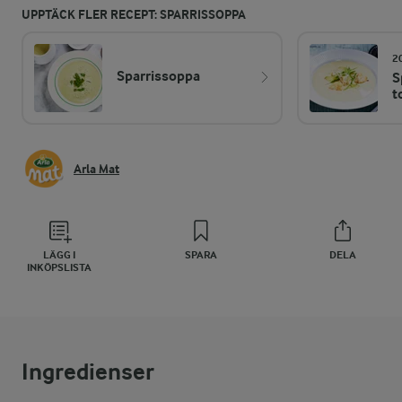
UPPTÄCK FLER RECEPT: SPARRISSOPPA
2
Sparrissoppa
S
t
Arla Mat
LÄGG I
SPARA
DELA
INKÖPSLISTA
Ingredienser