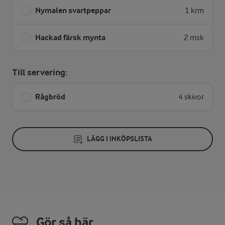
Nymalen svartpeppar
1 krm
Hackad färsk mynta
2 msk
Till servering:
Rågbröd
4 skivor
LÄGG I INKÖPSLISTA
Gör så här