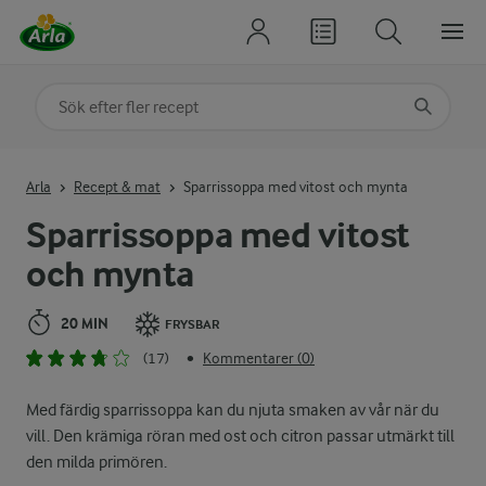
Sök på kategori eller ingrediens
Skriv in sökord för att få förslag
Arla
Recept & mat
Sparrissoppa med vitost och mynta
Sparrissoppa med vitost
och mynta
20 MIN
FRYSBAR
(17)
Kommentarer (0)
•
Med färdig sparrissoppa kan du njuta smaken av vår när du
vill. Den krämiga röran med ost och citron passar utmärkt till
den milda primören.