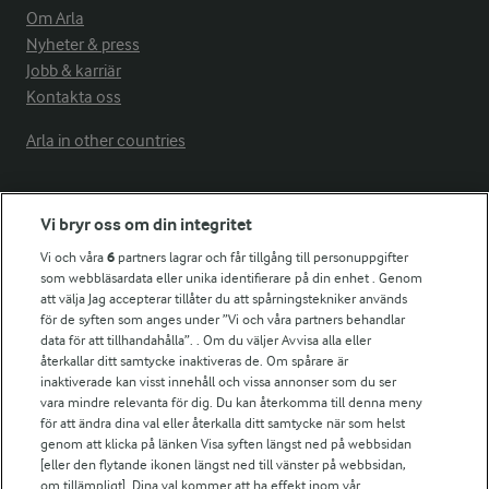
Om Arla
Nyheter & press
Jobb & karriär
Kontakta oss
Arla in other countries
Fler Arlasajter
Vi bryr oss om din integritet
Vi och våra
6
partners lagrar och får tillgång till personuppgifter
För ägare
som webbläsardata eller unika identifierare på din enhet . Genom
att välja Jag accepterar tillåter du att spårningstekniker används
Arlas kundportal
för de syften som anges under ”Vi och våra partners behandlar
Arla.com
data för att tillhandahålla”. . Om du väljer Avvisa alla eller
Falbygdens Ost
återkallar ditt samtycke inaktiveras de. Om spårare är
Arla webbshop
inaktiverade kan visst innehåll och vissa annonser som du ser
vara mindre relevanta för dig. Du kan återkomma till denna meny
Bildbank
för att ändra dina val eller återkalla ditt samtycke när som helst
genom att klicka på länken Visa syften längst ned på webbsidan
[eller den flytande ikonen längst ned till vänster på webbsidan,
om tillämpligt]. Dina val kommer att ha effekt inom vår