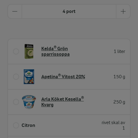
4 port
Kelda® Grön
1 liter
sparrissoppa
Apetina® Vitost 20%
150 g
Arla Köket Kesella®
250 g
Kvarg
rivet skal av
Citron
1