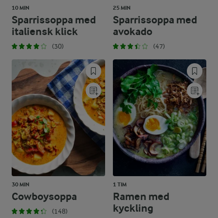
10 MIN
25 MIN
Sparrissoppa med
Sparrissoppa med
italiensk klick
avokado
(30)
(47)
30 MIN
1 TIM
Cowboysoppa
Ramen med
kyckling
(148)