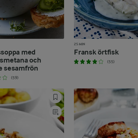
25 MIN
ssoppa med
Fransk örtfisk
ssmetana och
(55)
e sesamfrön
(59)