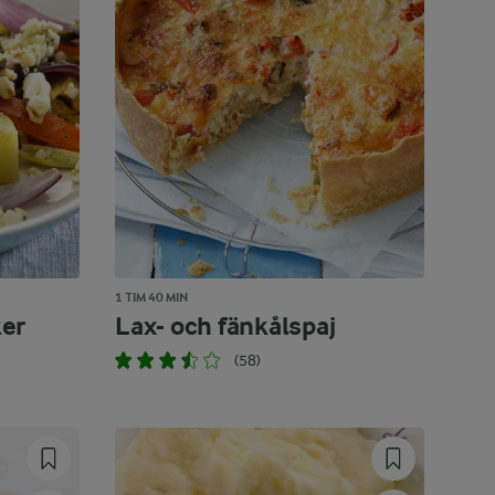
1 TIM 40 MIN
er
Lax- och fänkålspaj
(58)