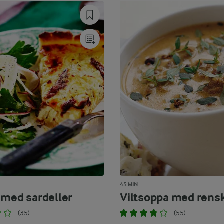
45 MIN
 med sardeller
Viltsoppa med rens
(35)
(55)