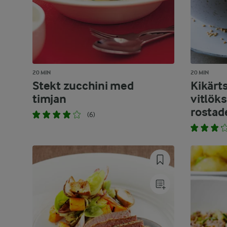
20 MIN
20 MIN
Stekt zucchini med
Kikärt
timjan
vitlök
rostad
(6)