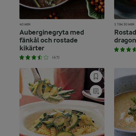
40 MIN
1 TIM 30 MIN
Auberginegryta med
Rostad
fänkål och rostade
dragon
kikärter
(47)