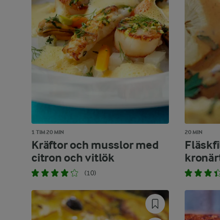
1 TIM 20 MIN
20 MIN
Kräftor och musslor med
Fläskf
citron och vitlök
kronär
(10)