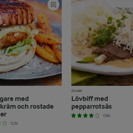
20 MIN
rgare med
Lövbiff med
kräm och rostade
pepparrotsås
er
(36)
(13)