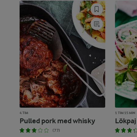
4 TIM
1 TIM 15 MIN
Pulled pork med whisky
Lökpaj
(77)