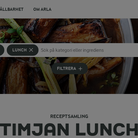
ÅLLBARHET
OM ARLA
LUNCH
Sök på kategori eller ingrediens
Skriv in sökord för att få förslag
FILTRERA
RECEPTSAMLING
TIMJAN LUNC