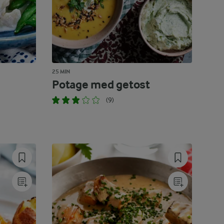
25 MIN
Potage med getost
(9)