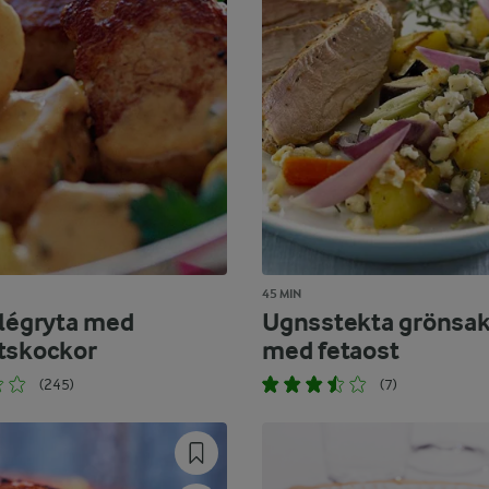
45 MIN
ilégryta med
Ugnsstekta grönsak
tskockor
med fetaost
(245)
(7)