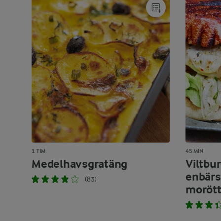
1 TIM
45 MIN
Medelhavsgratäng
Viltbu
enbärs
(83)
morött