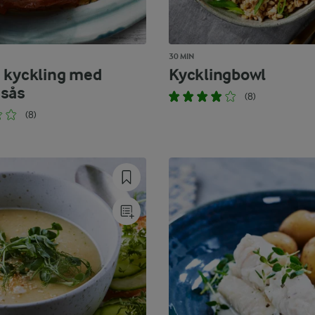
30 MIN
 kyckling med
Kycklingbowl
sås
(8)
(8)