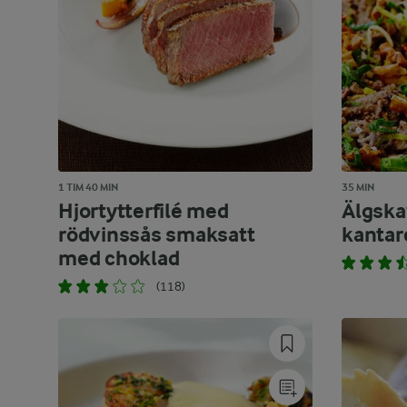
1 TIM 40 MIN
35 MIN
Hjortytterfilé med
Älgsk
rödvinssås smaksatt
kantar
med choklad
(118)