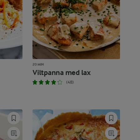
20 MIN
Viltpanna med lax
(48)