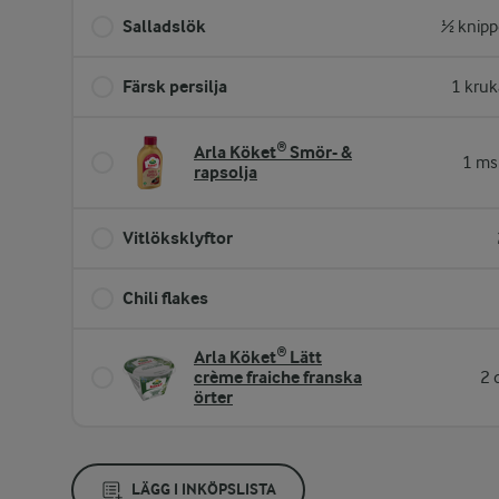
Salladslök
½ knipp
Färsk persilja
1 kruk
Arla Köket® Smör- &
1 ms
rapsolja
Vitlöksklyftor
Chili flakes
Arla Köket® Lätt
crème fraiche franska
2 
örter
LÄGG I INKÖPSLISTA