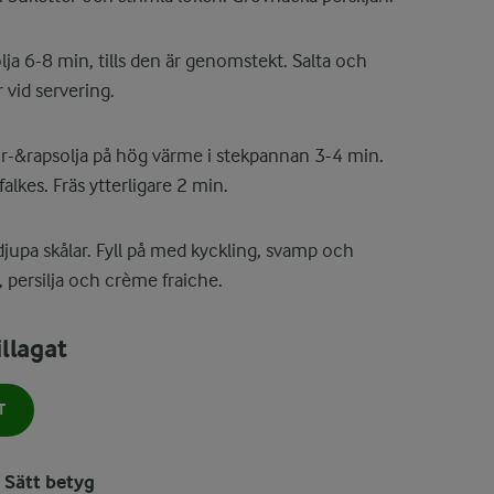
ja 6-8 min, tills den är genomstekt. Salta och
 vid servering.
r-&rapsolja på hög värme i stekpannan 3-4 min.
 falkes. Fräs ytterligare 2 min.
djupa skålar. Fyll på med kyckling, svamp och
 persilja och crème fraiche.
llagat
T
Sätt betyg