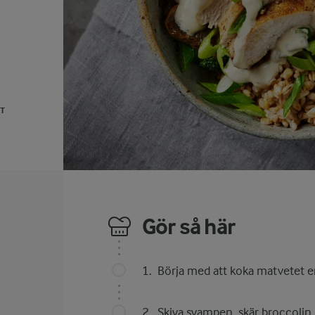
UT
Gör så här
Börja med att koka matvetet e
Skiva svampen, skär broccolin 