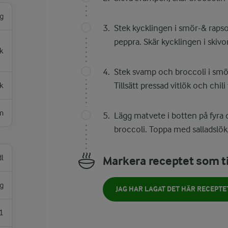
g
Stek kycklingen i smör-& rapsol
peppra. Skär kycklingen i skivor
k
Stek svamp och broccoli i smö
Tillsätt pressad vitlök och chili
k
m
Lägg matvete i botten på fyra 
broccoli. Toppa med salladslök,
dl
Markera receptet som ti
g
JAG HAR LAGAT DET HÄR RECEPTE
1