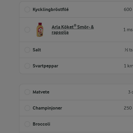
Kycklingbröstfilé
600 
Arla Köket® Smör- &
1 ms
rapsolja
Salt
½ ts
Svartpeppar
1 kr
Matvete
3 
Champinjoner
250 
Broccoli