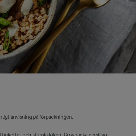
nligt anvisning på förpackningen.
i buketter och strimla löken. Grovhacka persiljan.