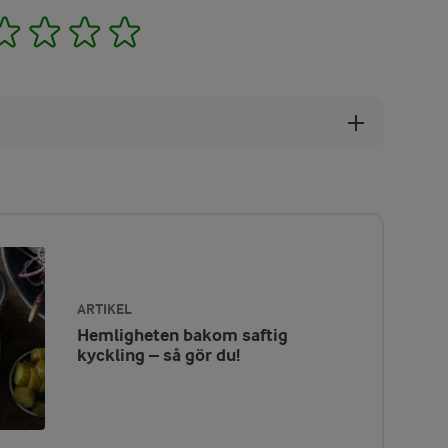
2
3
4
5
ARTIKEL
Hemligheten bakom saftig
kyckling – så gör du!