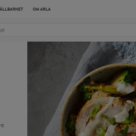
ÅLLBARHET
OM ARLA
r ingrediens
t få förslag
nt