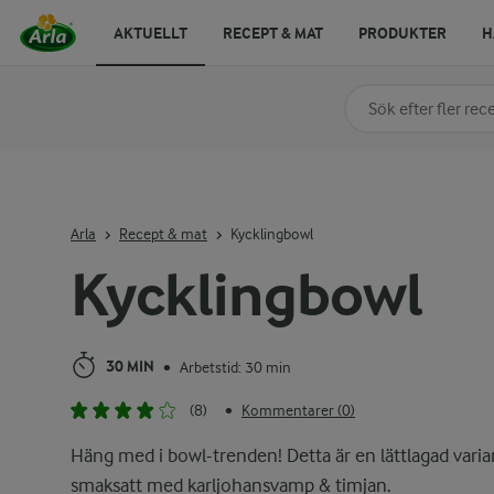
AKTUELLT
RECEPT & MAT
PRODUKTER
H
Sök på kategori elle
Skriv in sökord för at
Arla
Recept & mat
Kycklingbowl
Kycklingbowl
30 MIN
Arbetstid: 30 min
•
(8)
Kommentarer (0)
•
Häng med i bowl-trenden! Detta är en lättlagad varia
smaksatt med karljohansvamp & timjan.