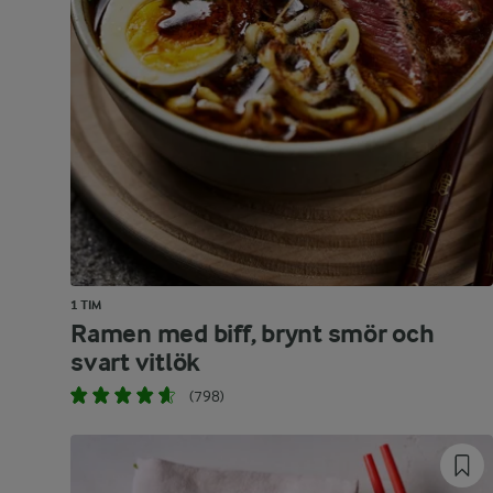
1 TIM
Ramen med biff, brynt smör och
svart vitlök
(798)