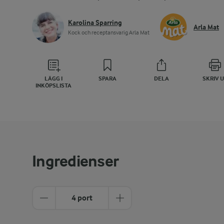
Karolina Sparring
Arla Mat
Kock och receptansvarig Arla Mat
LÄGG I
SPARA
DELA
SKRIV 
INKÖPSLISTA
Ingredienser
4 port