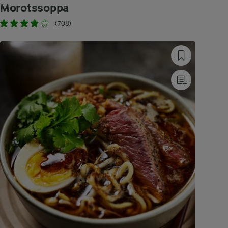
Morotssoppa
(708)