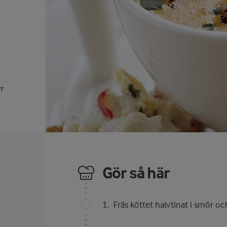
UT
Gör så här
Fräs köttet halvtinat i smör och