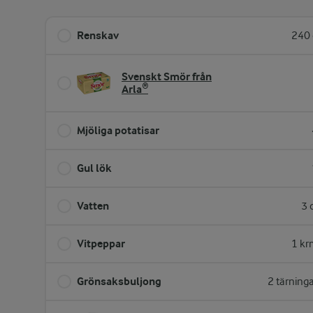
Renskav
240 
Svenskt Smör från
Arla®
Mjöliga potatisar
Gul lök
Vatten
3 
Vitpeppar
1 kr
Grönsaksbuljong
2 tärning