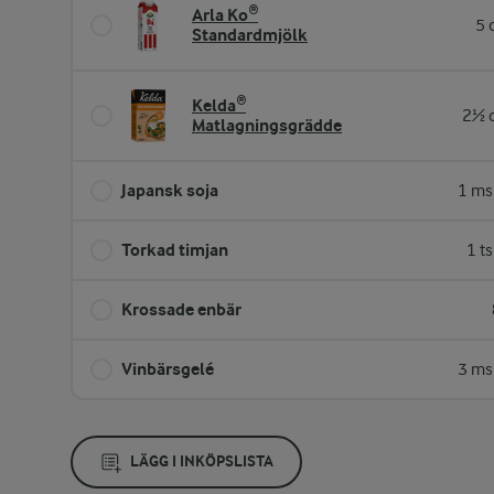
Arla Ko®
5 
Standardmjölk
Kelda®
2½ d
Matlagningsgrädde
Japansk soja
1 ms
Torkad timjan
1 t
Krossade enbär
Vinbärsgelé
3 ms
LÄGG I INKÖPSLISTA