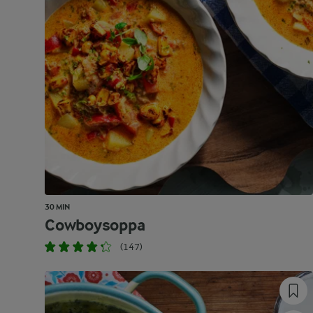
30 MIN
Cowboysoppa
(147)