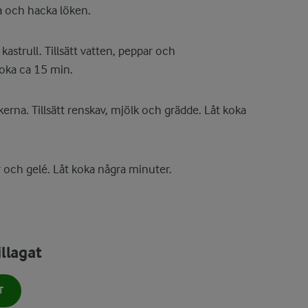
la och hacka löken.
 kastrull. Tillsätt vatten, peppar och
koka ca 15 min.
erna. Tillsätt renskav, mjölk och grädde. Låt koka
 och gelé. Låt koka några minuter.
llagat
T