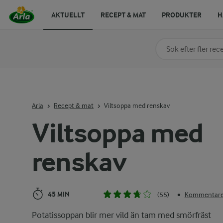
AKTUELLT
RECEPT & MAT
PRODUKTER
H
Sök på kategori elle
Skriv in sökord för at
Arla
Recept & mat
Viltsoppa med renskav
Viltsoppa med
renskav
45 MIN
(55)
Kommentarer
•
Potatissoppan blir mer vild än tam med smörfräst