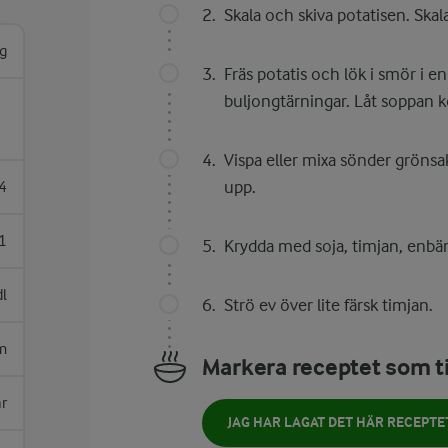
Skala och skiva potatisen. Ska
g
Fräs potatis och lök i smör i en
buljongtärningar. Låt soppan 
Vispa eller mixa sönder grönsak
upp.
4
1
Krydda med soja, timjan, enbär
dl
Strö ev över lite färsk timjan.
m
Markera receptet som ti
ar
JAG HAR LAGAT DET HÄR RECEPTE