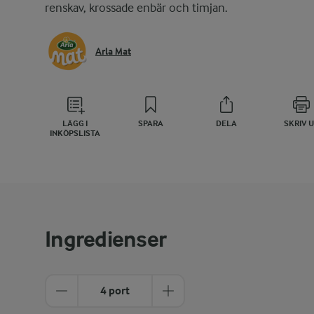
renskav, krossade enbär och timjan.
Arla Mat
LÄGG I
SPARA
DELA
SKRIV 
INKÖPSLISTA
Ingredienser
4 port