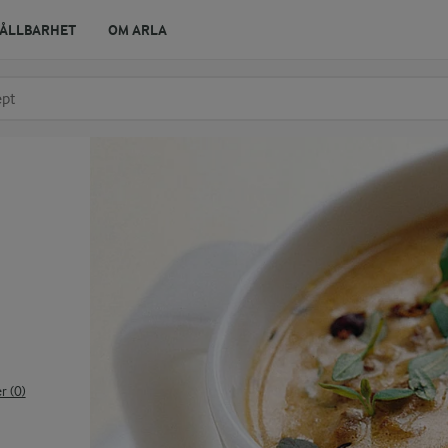
ÅLLBARHET
OM ARLA
r ingrediens
t få förslag
 (0)