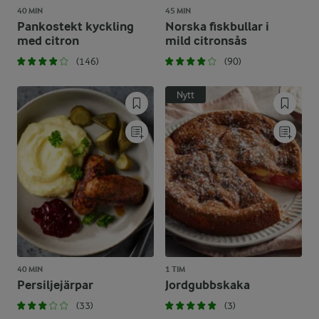
40 MIN
45 MIN
Pankostekt kyckling
Norska fiskbullar i
med citron
mild citronsås
(146)
(90)
Nytt
40 MIN
1 TIM
Persiljejärpar
Jordgubbskaka
(33)
(3)