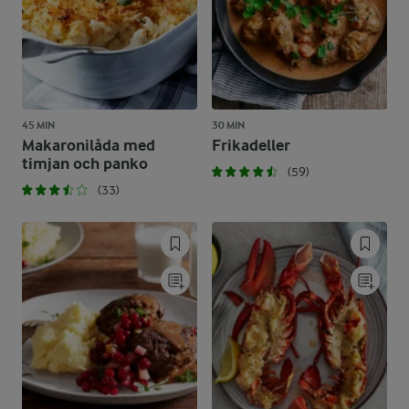
45 MIN
30 MIN
Makaronilåda med
Frikadeller
timjan och panko
(59)
(33)