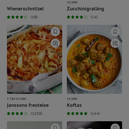
45 MIN
Wienerschnitzel
Zucchinigratäng
(58)
(14)
1 TIM 10 MIN
45 MIN
Janssons frestelse
Koftas
(1250)
(144)