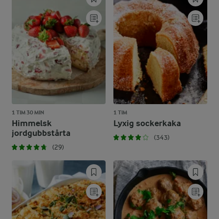
1 TIM 30 MIN
1 TIM
Himmelsk
Lyxig sockerkaka
jordgubbstårta
(343)
(29)