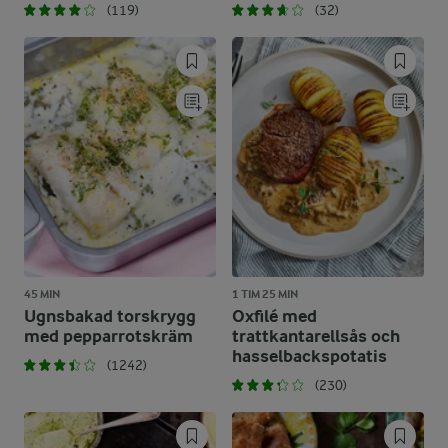
(119)
(32)
45 MIN
1 TIM 25 MIN
Ugnsbakad torskrygg
Oxfilé med
med pepparrotskräm
trattkantarellsås och
hasselbackspotatis
(1242)
(230)