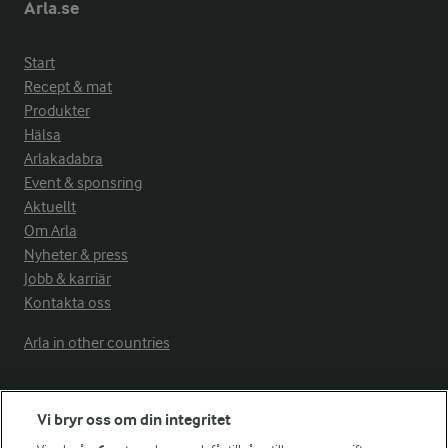
Arla.se
Start
Recept & mat
Produkter
Hälsa
Arlakadabra
Event & sponsring
Aktuellt
Om Arla
Nyheter & press
Jobb & karriär
Kontakta oss
Arla in other countries
Fler Arlasajter
Vi bryr oss om din integritet