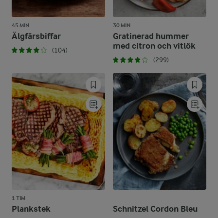
45 MIN
30 MIN
Älgfärsbiffar
Gratinerad hummer
med citron och vitlök
(104)
(299)
1 TIM
Plankstek
Schnitzel Cordon Bleu