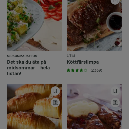
1 TIM
MIDSOMMARAFTON
Det ska du äta på
Köttfärslimpa
midsommar – hela
(2369)
listan!