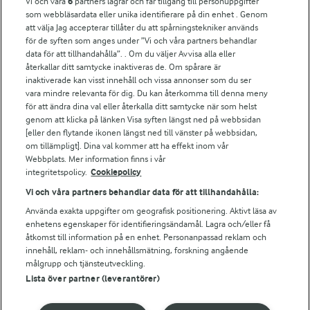
Vi och våra
6
partners lagrar och får tillgång till personuppgifter
För ägare
som webbläsardata eller unika identifierare på din enhet . Genom
att välja Jag accepterar tillåter du att spårningstekniker används
Arlas kundportal
för de syften som anges under ”Vi och våra partners behandlar
Arla.com
data för att tillhandahålla”. . Om du väljer Avvisa alla eller
Falbygdens Ost
återkallar ditt samtycke inaktiveras de. Om spårare är
Arla webbshop
inaktiverade kan visst innehåll och vissa annonser som du ser
vara mindre relevanta för dig. Du kan återkomma till denna meny
Bildbank
för att ändra dina val eller återkalla ditt samtycke när som helst
genom att klicka på länken Visa syften längst ned på webbsidan
[eller den flytande ikonen längst ned till vänster på webbsidan,
om tillämpligt]. Dina val kommer att ha effekt inom vår
Följ oss
Webbplats. Mer information finns i vår
integritetspolicy.
Cookiepolicy
Vi och våra partners behandlar data för att tillhandahålla:
Använda exakta uppgifter om geografisk positionering. Aktivt läsa av
enhetens egenskaper för identifieringsändamål. Lagra och/eller få
åtkomst till information på en enhet. Personanpassad reklam och
innehåll, reklam- och innehållsmätning, forskning angående
målgrupp och tjänsteutveckling.
Lista över partner (leverantörer)
© 2026 Arla Foods
Ändra cookie-inställningar