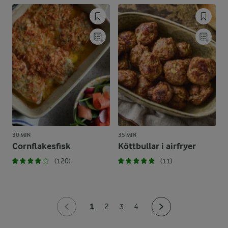
30 MIN
35 MIN
Cornflakesfisk
Köttbullar i airfryer
(120)
(11)
1
2
3
4