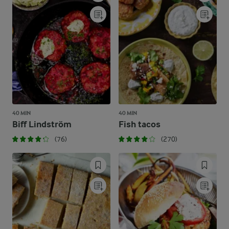
40 MIN
40 MIN
Biff Lindström
Fish tacos
(76)
(270)