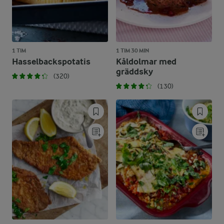
1 TIM
1 TIM 30 MIN
Hasselbackspotatis
Kåldolmar med
gräddsky
(320)
(130)