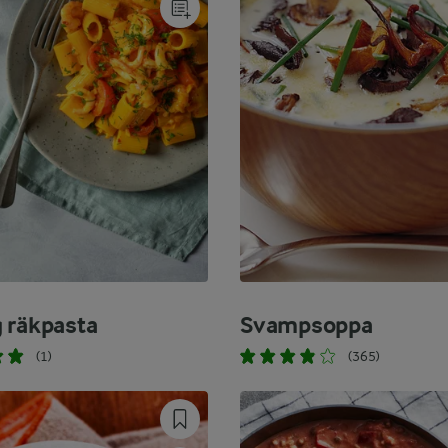
 räkpasta
Svampsoppa
(1)
(365)