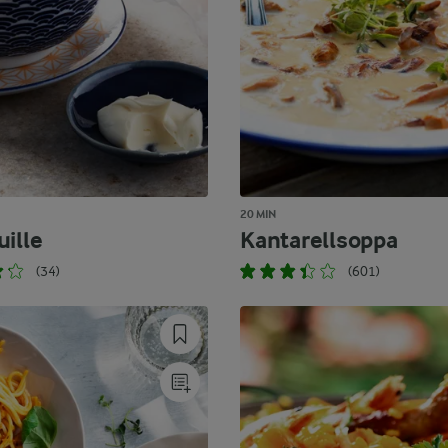
20 MIN
uille
Kantarellsoppa
(34)
(601)