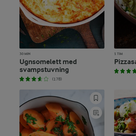
30 MIN
1 TIM
Ugnsomelett med
Pizzas
svampstuvning
(178)