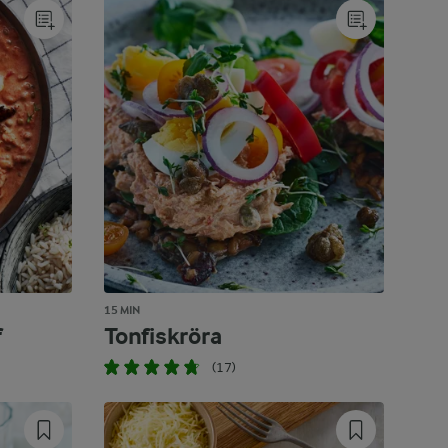
15 MIN
f
Tonfiskröra
(17)