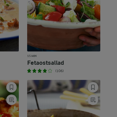
15 MIN
Fetaostsallad
(106)