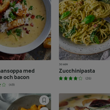
30 MIN
hansoppa med
Zucchinipasta
e och bacon
(26)
(49)