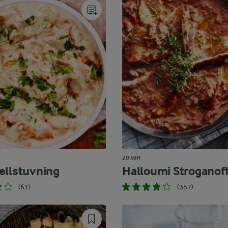
20 MIN
ellstuvning
Halloumi Stroganof
(61)
(357)