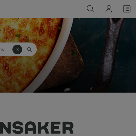
s
g
NSAKER