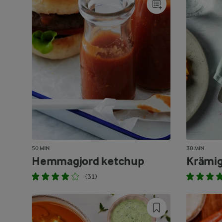
50 MIN
30 MIN
Hemmagjord ketchup
Krämig
(31)