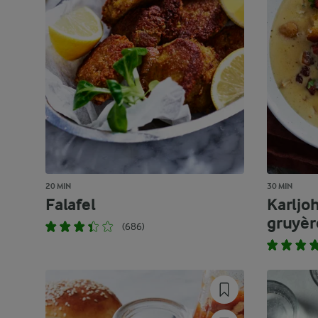
20 MIN
30 MIN
Falafel
Karljo
gruyèr
(686)