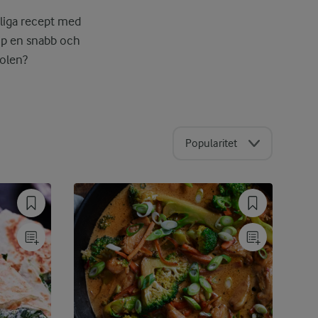
oliga recept med
op en snabb och
solen?
Popularitet