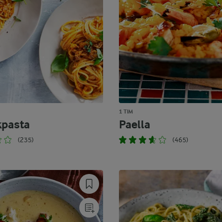
1 TIM
kpasta
Paella
(235)
(465)