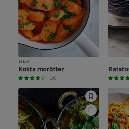
15 MIN
Kokta morötter
Ratato
(18)