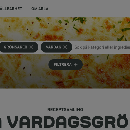
ÅLLBARHET
OM ARLA
GRÖNSAKER
VARDAG
Sök på kategori eller ingredien
Skriv in sökord för att få försla
FILTRERA
RECEPTSAMLING
A VARDAGSGRÖ