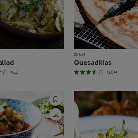
20 MIN
allad
Quesadillas
(63)
(104)