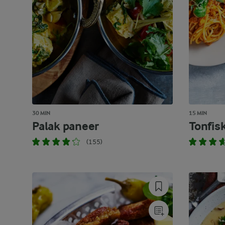
30 MIN
15 MIN
Palak paneer
Tonfis
(155)