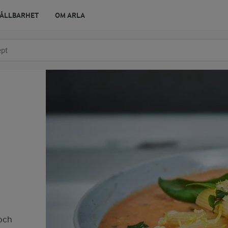
ÅLLBARHET
OM ARLA
r ingrediens
t få förslag
 och