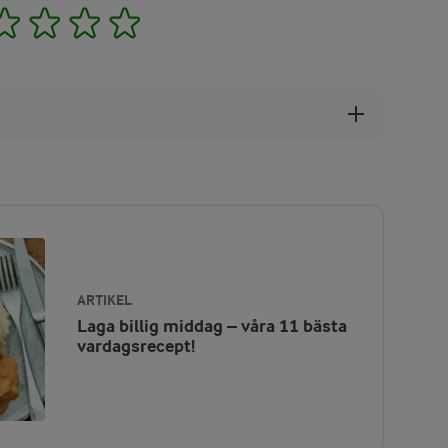
2
3
4
5
ARTIKEL
Laga billig middag – våra 11 bästa
vardagsrecept!