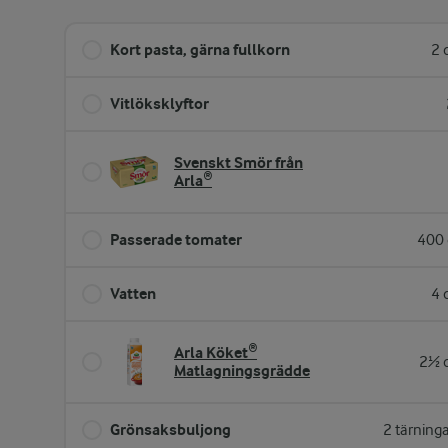
Kort pasta, gärna fullkorn
2 
Vitlöksklyftor
Svenskt Smör från
Arla®
Passerade tomater
400 
Vatten
4 
Arla Köket®
2½ d
Matlagningsgrädde
Grönsaksbuljong
2 tärning