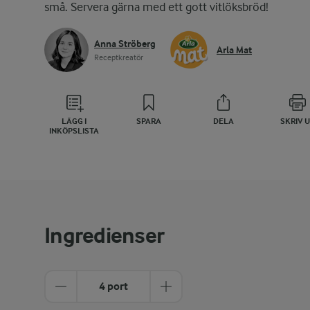
små. Servera gärna med ett gott vitlöksbröd!
Anna Ströberg
Arla Mat
Receptkreatör
LÄGG I
SPARA
DELA
SKRIV 
INKÖPSLISTA
Ingredienser
4 port