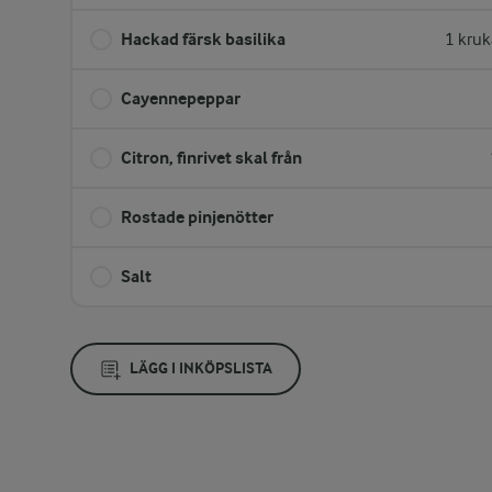
Hackad färsk basilika
1 kruk
Cayennepeppar
Citron, finrivet skal från
Rostade pinjenötter
Salt
LÄGG I INKÖPSLISTA