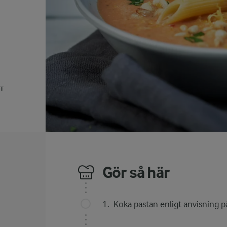
UT
Gör så här
Koka pastan enligt anvisning p