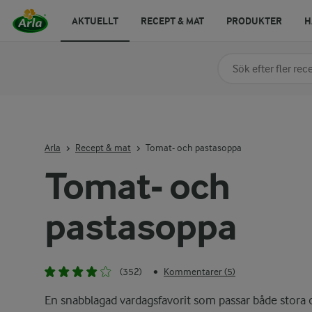
AKTUELLT
RECEPT & MAT
PRODUKTER
H
Sök på kategori elle
Skriv in sökord för at
Arla
Recept & mat
Tomat- och pastasoppa
Tomat- och
pastasoppa
(352)
Kommentarer (5)
•
En snabblagad vardagsfavorit som passar både stora