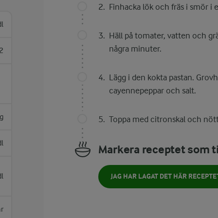
Finhacka lök och fräs i smör i e
dl
Häll på tomater, vatten och gr
några minuter.
2
Lägg i den kokta pastan. Grovh
cayennepeppar och salt.
g
Toppa med citronskal och nött
dl
Markera receptet som ti
l
JAG HAR LAGAT DET HÄR RECEPTE
ar