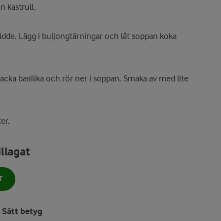
n kastrull.
ädde. Lägg i buljongtärningar och låt soppan koka
acka basilika och rör ner i soppan. Smaka av med lite
er.
llagat
T
Sätt betyg