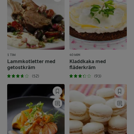
1 TIM
40 MIN
Lammkotletter med
Kladdkaka med
getostkräm
fläderkräm
(52)
(93)