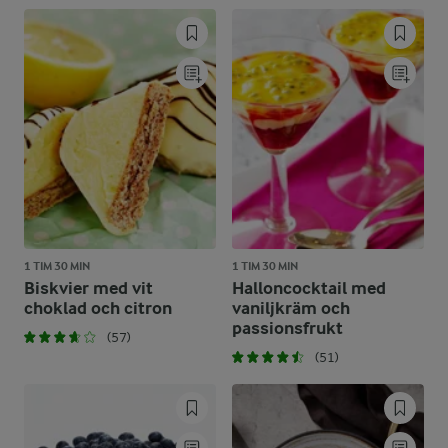
1 TIM 30 MIN
1 TIM 30 MIN
Biskvier med vit
Halloncocktail med
choklad och citron
vaniljkräm och
passionsfrukt
(57)
(51)