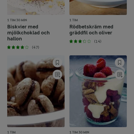
1 TIM 30 MIN
1 TIM
Biskvier med
Rödbetskräm med
mjölkchoklad och
gräddfil och oliver
hallon
(14)
(47)
1 TIM
1 TIM 30 MIN