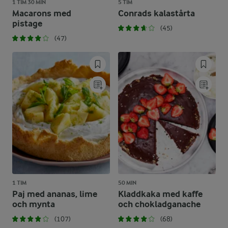
1 TIM 30 MIN
5 TIM
Macarons med
Conrads kalastårta
pistage
(45)
(47)
1 TIM
50 MIN
Paj med ananas, lime
Kladdkaka med kaffe
och mynta
och chokladganache
(107)
(68)