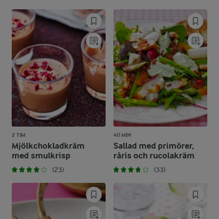
2 TIM
40 MIN
Mjölkchokladkräm
Sallad med primörer,
med smulkrisp
råris och rucolakräm
(23)
(33)