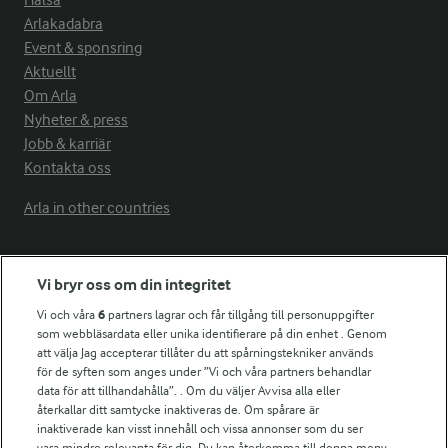
Hälsa
Arlakadabra
Event & sponsring
Aktuellt
Om Arla
Nyheter & press
Jobb & karriär
Kontakta oss
Arla in other countries
Fler Arlasajter
Vi bryr oss om din integritet
Vi och våra
6
partners lagrar och får tillgång till personuppgifter
För ägare
som webbläsardata eller unika identifierare på din enhet . Genom
att välja Jag accepterar tillåter du att spårningstekniker används
Arlas kundportal
för de syften som anges under ”Vi och våra partners behandlar
Arla.com
data för att tillhandahålla”. . Om du väljer Avvisa alla eller
Falbygdens Ost
återkallar ditt samtycke inaktiveras de. Om spårare är
Arla webbshop
inaktiverade kan visst innehåll och vissa annonser som du ser
vara mindre relevanta för dig. Du kan återkomma till denna meny