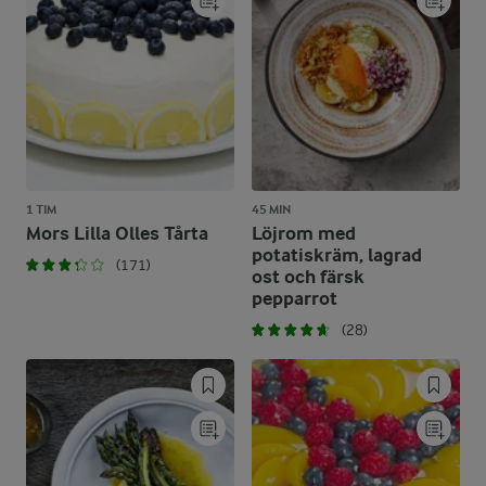
1 TIM
45 MIN
Mors Lilla Olles Tårta
Löjrom med
potatiskräm, lagrad
(171)
ost och färsk
pepparrot
(28)