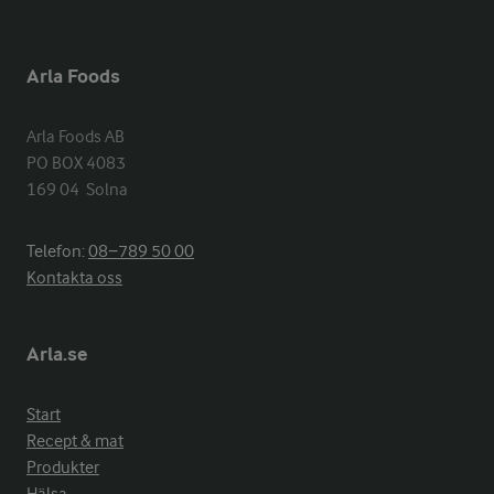
Arla Foods
Arla Foods AB

PO BOX 4083

169 04  Solna
Telefon:
08−789 50 00
Kontakta oss
Arla.se
Start
Recept & mat
Produkter