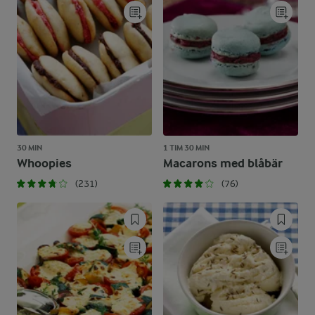
30 MIN
1 TIM 30 MIN
Whoopies
Macarons med blåbär
(231)
(76)