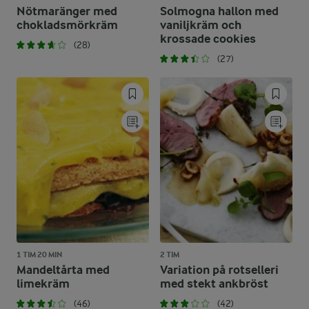
Nötmaränger med
Solmogna hallon med
chokladsmörkräm
vaniljkräm och
krossade cookies
(28)
(27)
1 TIM 20 MIN
2 TIM
Mandeltårta med
Variation på rotselleri
limekräm
med stekt ankbröst
(46)
(42)