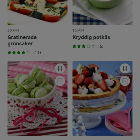
30 MIN
15 MIN
Gratinerade
Kryddig potkäs
grönsaker
(6)
(11)