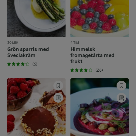
30 MIN
4 TIM
Grön sparris med
Himmelsk
Sveciakräm
fromagetårta med
frukt
(6)
(26)