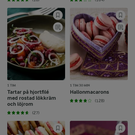
1 TIM
1 TIM 30 MIN
Tartar på hjortfilé
Hallonmacarons
med rostad lökkräm
(128)
och löjrom
(27)