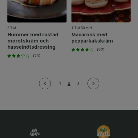
2 TIM
1 TIM 30 MIN
Hummer med rostad
Macarons med
morotskräm och
pepparkakskräm
hasselnötsdressing
(92)
(73)
2
1
3