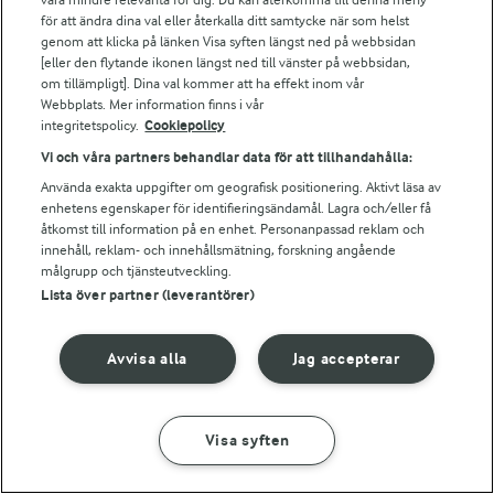
Bildbank
för att ändra dina val eller återkalla ditt samtycke när som helst
genom att klicka på länken Visa syften längst ned på webbsidan
[eller den flytande ikonen längst ned till vänster på webbsidan,
om tillämpligt]. Dina val kommer att ha effekt inom vår
Följ oss
Webbplats. Mer information finns i vår
integritetspolicy.
Cookiepolicy
Vi och våra partners behandlar data för att tillhandahålla:
Använda exakta uppgifter om geografisk positionering. Aktivt läsa av
enhetens egenskaper för identifieringsändamål. Lagra och/eller få
åtkomst till information på en enhet. Personanpassad reklam och
innehåll, reklam- och innehållsmätning, forskning angående
målgrupp och tjänsteutveckling.
Lista över partner (leverantörer)
© 2026 Arla Foods
Ändra cookie-inställningar
Avvisa alla
Jag accepterar
Integritetspolicy
Om cookies
Visa syften