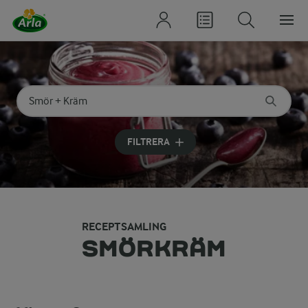
Sök på kategori eller ingrediens
Skriv in sökord för att få förslag
FILTRERA
RECEPTSAMLING
SMÖRKRÄM