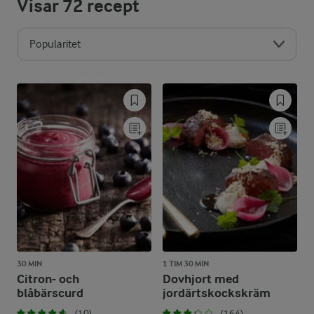
Visar
72
recept
Popularitet
30 MIN
1 TIM 30 MIN
Citron- och
Dovhjort med
blåbärscurd
jordärtskockskräm
(10)
(164)