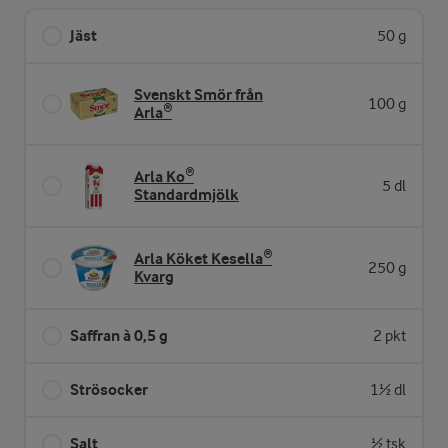
Jäst
50 g
Svenskt Smör från
100 g
Arla®
Arla Ko®
5 dl
Standardmjölk
Arla Köket Kesella®
250 g
Kvarg
Saffran à 0,5 g
2 pkt
Strösocker
1½ dl
Salt
½ tsk