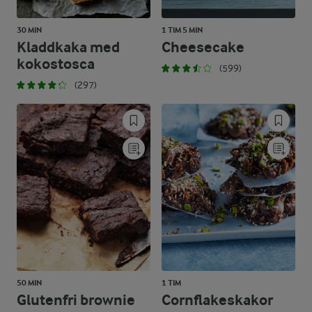
30 MIN
1 TIM 5 MIN
Kladdkaka med
Cheesecake
kokostosca
(599)
(297)
50 MIN
1 TIM
Glutenfri brownie
Cornflakeskakor