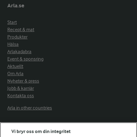
Arla.se
Start
Recept & mat
Produkter
Hälsa
Arlakadabra
Event & sponsring
Aktuellt
Om Arla
Nyheter & press
Jobb & karriär
Kontakta oss
Arla in other countries
Fler Arlasajter
Vi bryr oss om din integritet