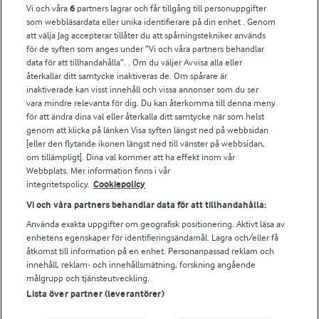
Vi och våra
6
partners lagrar och får tillgång till personuppgifter
För ägare
som webbläsardata eller unika identifierare på din enhet . Genom
att välja Jag accepterar tillåter du att spårningstekniker används
Arlas kundportal
för de syften som anges under ”Vi och våra partners behandlar
Arla.com
data för att tillhandahålla”. . Om du väljer Avvisa alla eller
Falbygdens Ost
återkallar ditt samtycke inaktiveras de. Om spårare är
Arla webbshop
inaktiverade kan visst innehåll och vissa annonser som du ser
vara mindre relevanta för dig. Du kan återkomma till denna meny
Bildbank
för att ändra dina val eller återkalla ditt samtycke när som helst
genom att klicka på länken Visa syften längst ned på webbsidan
[eller den flytande ikonen längst ned till vänster på webbsidan,
om tillämpligt]. Dina val kommer att ha effekt inom vår
Följ oss
Webbplats. Mer information finns i vår
integritetspolicy.
Cookiepolicy
Vi och våra partners behandlar data för att tillhandahålla:
Använda exakta uppgifter om geografisk positionering. Aktivt läsa av
enhetens egenskaper för identifieringsändamål. Lagra och/eller få
åtkomst till information på en enhet. Personanpassad reklam och
innehåll, reklam- och innehållsmätning, forskning angående
målgrupp och tjänsteutveckling.
Lista över partner (leverantörer)
© 2026 Arla Foods
Ändra cookie-inställningar