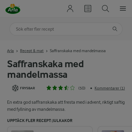
Sök på kategori eller ingrediens
Skriv in sökord för att få förslag
Arla
Recept & mat
Saffranskaka med mandelmassa
Saffranskaka med
mandelmassa
(50)
Kommentarer (1)
•
FRYSBAR
En extra god saffranskaka att fresta med i advent, riktigt saftig
med fyllning av mandelmassa.
UPPTÄCK FLER RECEPT: JULKAKOR