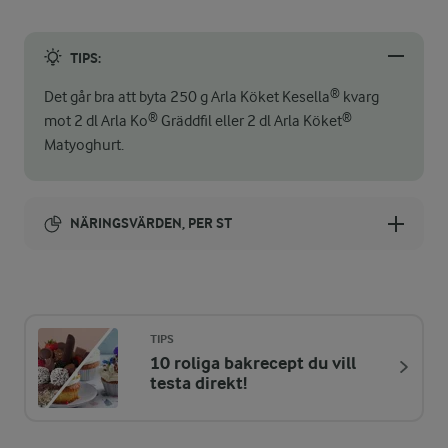
TIPS:
Det går bra att byta 250 g Arla Köket Kesella® kvarg
mot 2 dl Arla Ko® Gräddfil eller 2 dl Arla Köket®
Matyoghurt.
NÄRINGSVÄRDEN, PER ST
Energi:
2858 kcal
TIPS
10 roliga bakrecept du vill
ENERGIDISTRIBUTION %
NÄRINGSVÄRDEN PER ST
testa direkt!
-
20,7 g
Fiber: