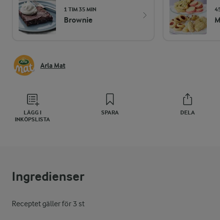
1 TIM 35 MIN
4
Brownie
M
Arla Mat
LÄGG I
SPARA
DELA
INKÖPSLISTA
Ingredienser
Receptet gäller för 3 st