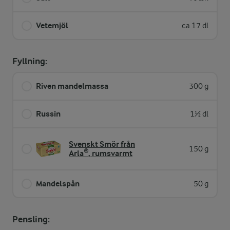
Vetemjöl
ca 17 dl
Fyllning:
Riven mandelmassa
300 g
Russin
1½ dl
Svenskt Smör från
150 g
Arla®, rumsvarmt
Mandelspån
50 g
Pensling: