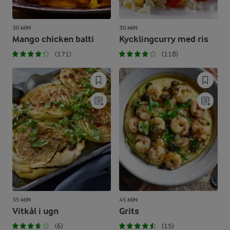
30 MIN
30 MIN
Mango chicken balti
Kycklingcurry med ris
(171)
(118)
35 MIN
45 MIN
Vitkål i ugn
Grits
(6)
(15)