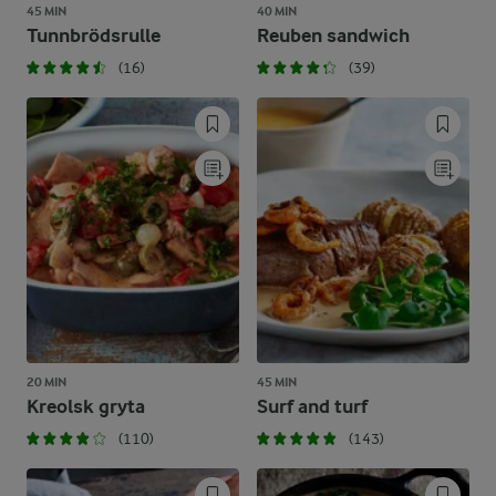
45 MIN
40 MIN
Tunnbrödsrulle
Reuben sandwich
(16)
(39)
20 MIN
45 MIN
Kreolsk gryta
Surf and turf
(110)
(143)