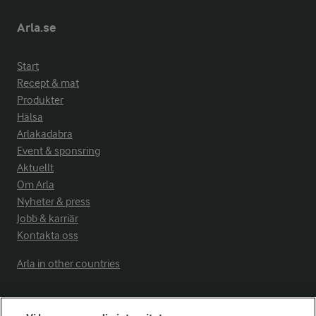
Arla.se
Start
Recept & mat
Produkter
Hälsa
Arlakadabra
Event & sponsring
Aktuellt
Om Arla
Nyheter & press
Jobb & karriär
Kontakta oss
Arla in other countries
Fler Arlasajter