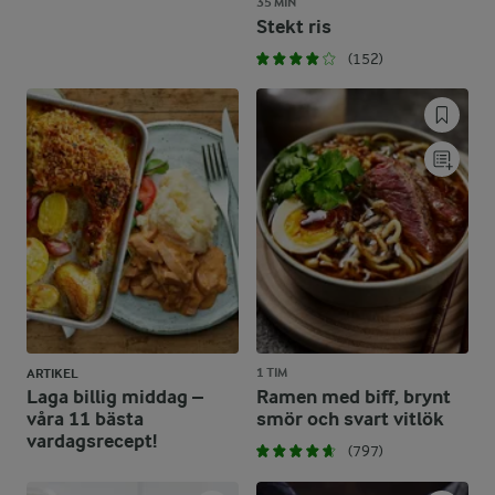
35 MIN
Stekt ris
(152)
1 TIM
ARTIKEL
Laga billig middag –
Ramen med biff, brynt
våra 11 bästa
smör och svart vitlök
vardagsrecept!
(797)