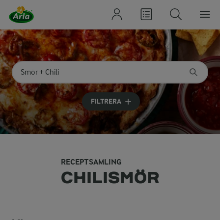
Sök på kategori eller ingrediens
Skriv in sökord för att få förslag
FILTRERA
RECEPTSAMLING
CHILISMÖR