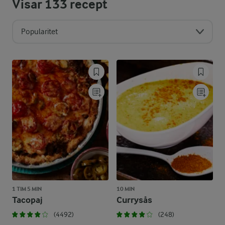
Visar
133
recept
Popularitet
1 TIM 5 MIN
10 MIN
Tacopaj
Currysås
(4492)
(248)