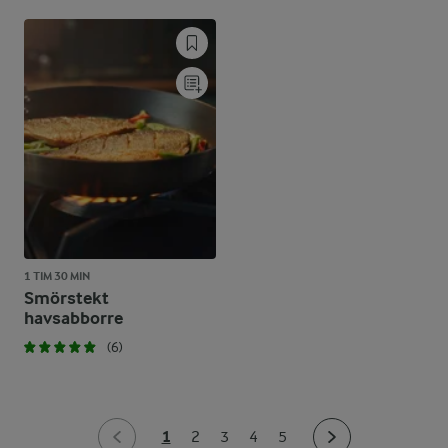
1 TIM 30 MIN
Smörstekt
havsabborre
(6)
1
2
3
4
5