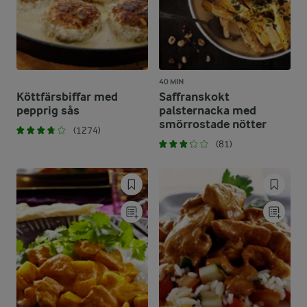
40 MIN
Köttfärsbiffar med
Saffranskokt
pepprig sås
palsternacka med
smörrostade nötter
(1274)
(81)