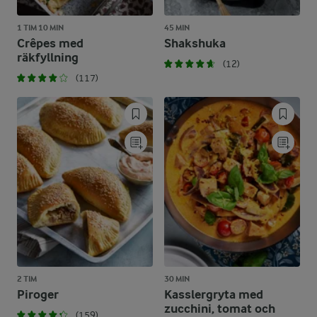
1 TIM 10 MIN
45 MIN
Crêpes med
Shakshuka
räkfyllning
(12)
(117)
2 TIM
30 MIN
Piroger
Kasslergryta med
zucchini, tomat och
(159)