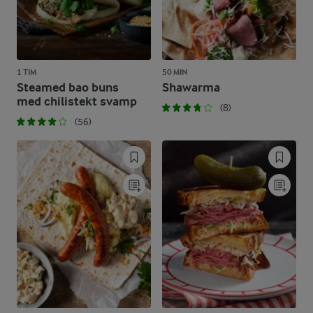
1 TIM
50 MIN
Steamed bao buns
Shawarma
med chilistekt svamp
(8)
(56)