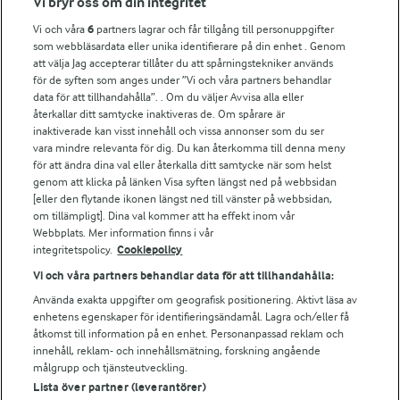
Vi bryr oss om din integritet
Vi och våra
6
partners lagrar och får tillgång till personuppgifter
För ägare
som webbläsardata eller unika identifierare på din enhet . Genom
att välja Jag accepterar tillåter du att spårningstekniker används
Arlas kundportal
för de syften som anges under ”Vi och våra partners behandlar
Arla.com
data för att tillhandahålla”. . Om du väljer Avvisa alla eller
Falbygdens Ost
återkallar ditt samtycke inaktiveras de. Om spårare är
Arla webbshop
inaktiverade kan visst innehåll och vissa annonser som du ser
vara mindre relevanta för dig. Du kan återkomma till denna meny
Bildbank
för att ändra dina val eller återkalla ditt samtycke när som helst
genom att klicka på länken Visa syften längst ned på webbsidan
[eller den flytande ikonen längst ned till vänster på webbsidan,
om tillämpligt]. Dina val kommer att ha effekt inom vår
Följ oss
Webbplats. Mer information finns i vår
integritetspolicy.
Cookiepolicy
Vi och våra partners behandlar data för att tillhandahålla:
Använda exakta uppgifter om geografisk positionering. Aktivt läsa av
enhetens egenskaper för identifieringsändamål. Lagra och/eller få
åtkomst till information på en enhet. Personanpassad reklam och
innehåll, reklam- och innehållsmätning, forskning angående
målgrupp och tjänsteutveckling.
Lista över partner (leverantörer)
© 2026 Arla Foods