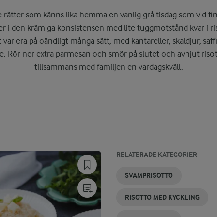
de rätter som känns lika hemma en vanlig grå tisdag som vid fi
r i den krämiga konsistensen med lite tuggmotstånd kvar i ris
t variera på oändligt många sätt, med kantareller, skaldjur, saff
. Rör ner extra parmesan och smör på slutet och avnjut riso
tillsammans med familjen en vardagskväll.
RELATERADE KATEGORIER
SKALDJURSRISOTTO
ZUCCHINIRISOTTO
CITRONRISOTTO
RISOTTORIS
KRÄMIG
RISOTTO
SVAMPRISOTTO
RISOTTO
MED
KÖTT
RISOTTO MED KYCKLING