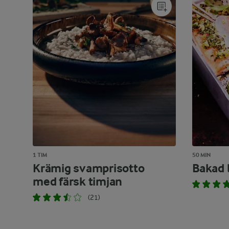
1 TIM
50 MIN
Krämig svamprisotto
Bakad l
med färsk timjan
(21)