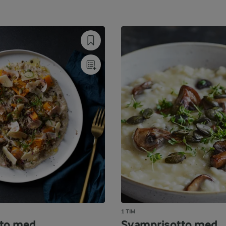
1 TIM
to med
Svamprisotto med