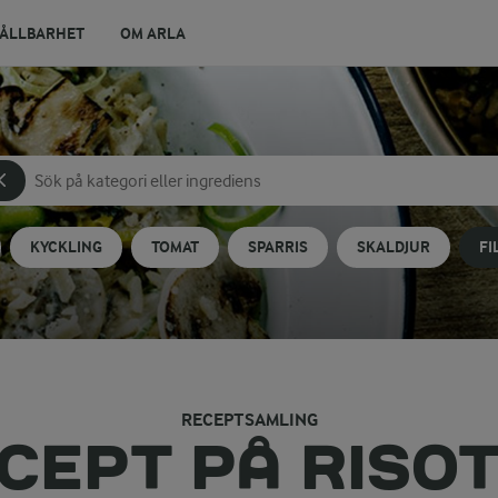
ÅLLBARHET
OM ARLA
Sök på kategori eller ingrediens
Skriv in sökord för att få förslag
KYCKLING
TOMAT
SPARRIS
SKALDJUR
FI
RECEPTSAMLING
CEPT PÅ RISO