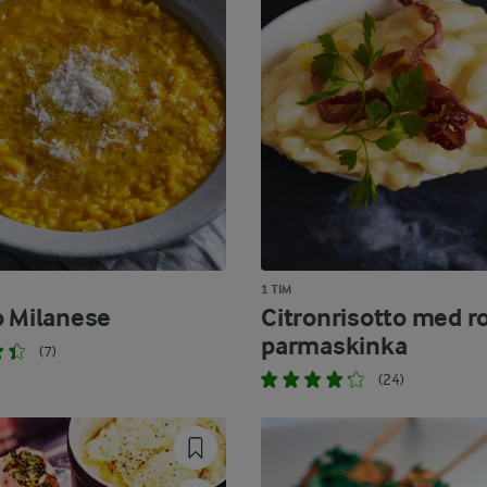
1 TIM
o Milanese
Citronrisotto med r
parmaskinka
(7)
(24)