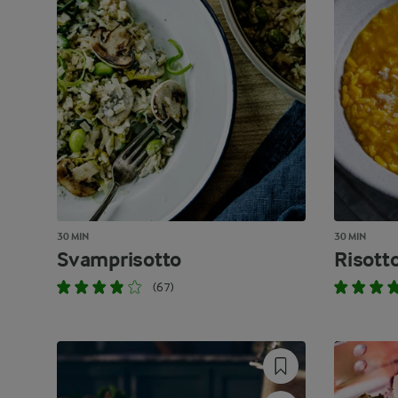
30 MIN
30 MIN
Svamprisotto
Risott
(67)