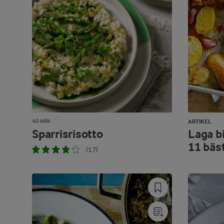
40 MIN
ARTIKEL
Sparrisrisotto
Laga bi
11 bäs
(17)