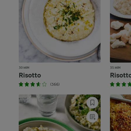
30 MIN
35 MIN
Risotto
Risott
(366)