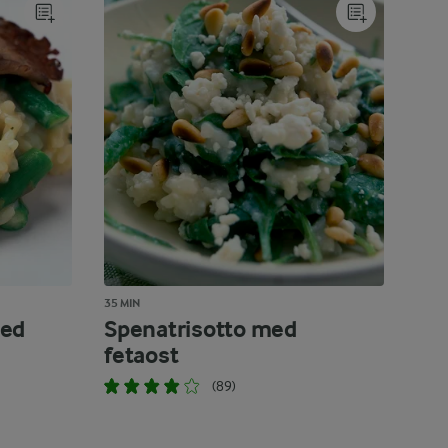
35 MIN
med
Spenatrisotto med
fetaost
(89)