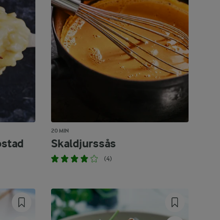
20 MIN
ostad
Skaldjurssås
(4)