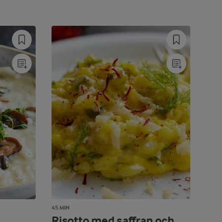
45 MIN
Risotto med saffran och