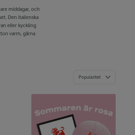
nare middagar, och
et. Den italienska
ran eller kyckling
tton varm, gärna
Popularitet