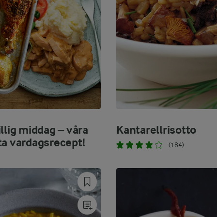
llig middag – våra
Kantarellrisotto
ta vardagsrecept!
(184)