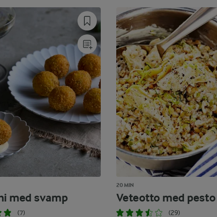
20 MIN
ni med svamp
Veteotto med pesto
(7)
(29)