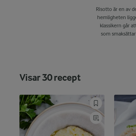
Risotto är en av 
hemligheten ligge
klassikern går at
som smaksättare
Visar
30
recept