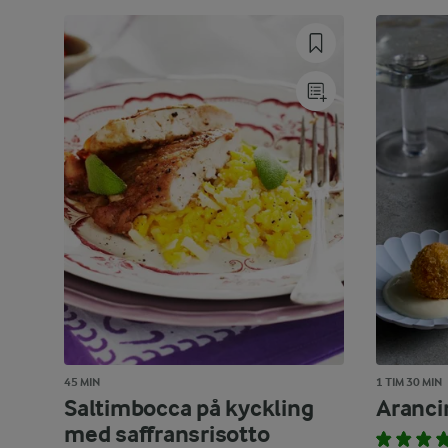
45 MIN
1 TIM 30 MIN
Saltimbocca på kyckling
Aranci
med saffransrisotto