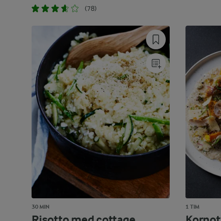
(78)
30 MIN
1 TIM
Risotto med cottage
Kornot