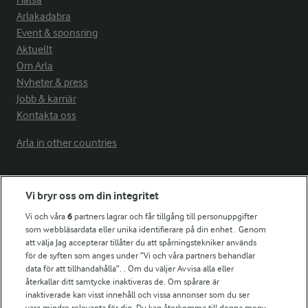
Hälsa
Arlakadabra
Event & sponsring
Aktuellt
Om Arla
Nyheter & press
Jobb & karriär
Kontakta oss
Arla in other countries
Fler Arlasajter
Vi bryr oss om din integritet
Vi och våra
6
partners lagrar och får tillgång till personuppgifter
För ägare
som webbläsardata eller unika identifierare på din enhet . Genom
att välja Jag accepterar tillåter du att spårningstekniker används
Arlas kundportal
för de syften som anges under ”Vi och våra partners behandlar
Arla.com
data för att tillhandahålla”. . Om du väljer Avvisa alla eller
Falbygdens Ost
återkallar ditt samtycke inaktiveras de. Om spårare är
Arla webbshop
inaktiverade kan visst innehåll och vissa annonser som du ser
vara mindre relevanta för dig. Du kan återkomma till denna meny