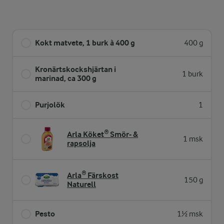
Kokt matvete, 1 burk à 400 g
400 g
Kronärtskockshjärtan i
1 burk
marinad, ca 300 g
Purjolök
1
Arla Köket® Smör- &
1 msk
rapsolja
Arla® Färskost
150 g
Naturell
Pesto
1½ msk