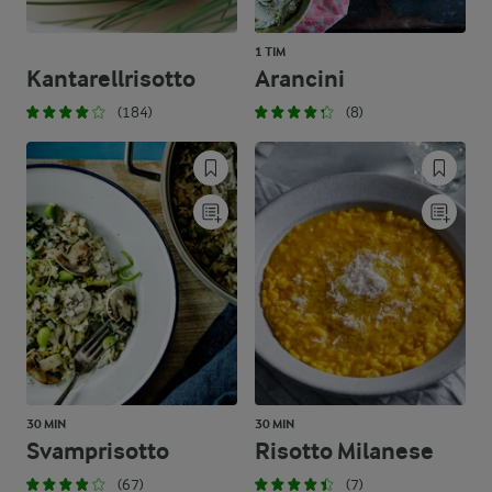
1 TIM
Kantarellrisotto
Arancini
(184)
(8)
30 MIN
30 MIN
Svamprisotto
Risotto Milanese
(67)
(7)