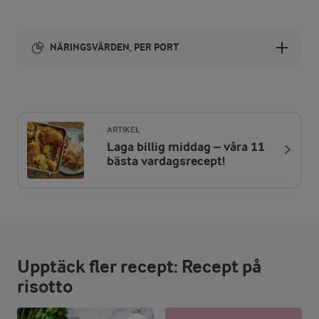
NÄRINGSVÄRDEN, PER PORT
Energi:
547 kcal
ARTIKEL
Laga billig middag – våra 11
ENERGIDISTRIBUTION %
NÄRINGSVÄRDEN PER PORT
bästa vardagsrecept!
-
16,9 g
Fiber:
11,4 %
15,3 g
Protein:
Upptäck fler recept: Recept på
34,6 %
21,4 g
Fett:
risotto
54 %
72,8 g
Kolhydrater: