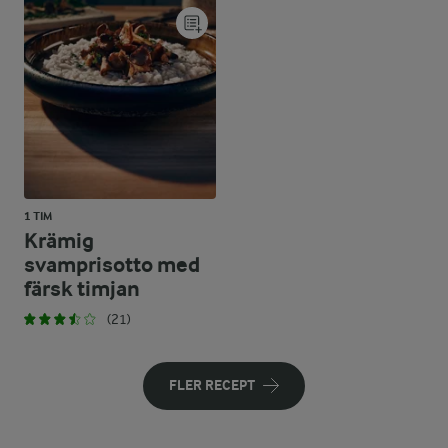
1 TIM
Krämig
svamprisotto med
färsk timjan
(21)
FLER RECEPT