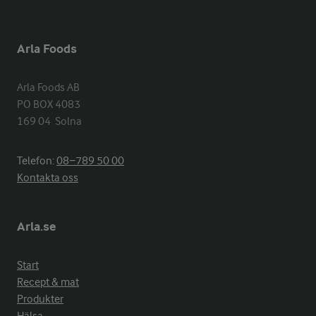
Arla Foods
Arla Foods AB

PO BOX 4083

169 04  Solna
Telefon:
08−789 50 00
Kontakta oss
Arla.se
Start
Recept & mat
Produkter