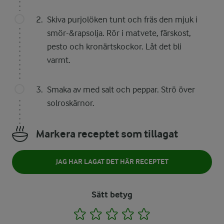
Skiva purjolöken tunt och fräs den mjuk i
smör-&rapsolja. Rör i matvete, färskost,
pesto och kronärtskockor. Låt det bli
varmt.
Smaka av med salt och peppar. Strö över
solroskärnor.
Markera receptet som tillagat
JAG HAR LAGAT DET HÄR RECEPTET
Sätt betyg
1
2
3
4
5