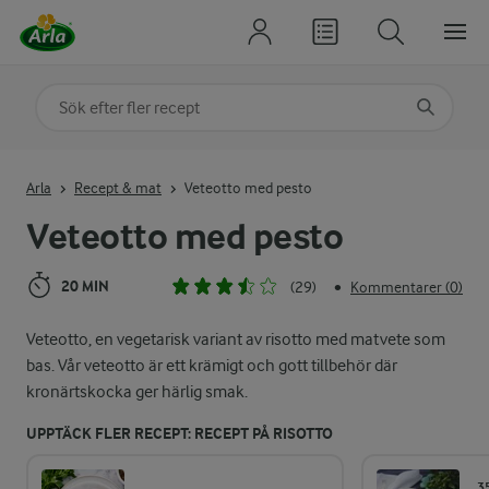
Sök på kategori eller ingrediens
Skriv in sökord för att få förslag
Arla
Recept & mat
Veteotto med pesto
Veteotto med pesto
20 MIN
(29)
Kommentarer (0)
•
Veteotto, en vegetarisk variant av risotto med matvete som
bas. Vår veteotto är ett krämigt och gott tillbehör där
kronärtskocka ger härlig smak.
UPPTÄCK FLER RECEPT: RECEPT PÅ RISOTTO
3