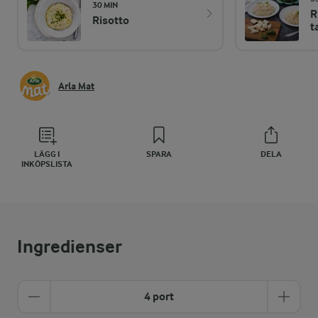
30 MIN
R
Risotto
t
Arla Mat
LÄGG I
SPARA
DELA
INKÖPSLISTA
Ingredienser
4 port