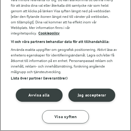
Bildbank
för att ändra dina val eller återkalla ditt samtycke när som helst
genom att klicka på länken Visa syften längst ned på webbsidan
[eller den flytande ikonen längst ned till vänster på webbsidan,
om tillämpligt]. Dina val kommer att ha effekt inom vår
Följ oss
Webbplats. Mer information finns i vår
integritetspolicy.
Cookiepolicy
Vi och våra partners behandlar data för att tillhandahålla:
Använda exakta uppgifter om geografisk positionering. Aktivt läsa av
enhetens egenskaper för identifieringsändamål. Lagra och/eller få
åtkomst till information på en enhet. Personanpassad reklam och
innehåll, reklam- och innehållsmätning, forskning angående
målgrupp och tjänsteutveckling.
Lista över partner (leverantörer)
© 2026 Arla Foods
Ändra cookie-inställningar
Avvisa alla
Jag accepterar
Integritetspolicy
Om cookies
Visa syften
GÖR SÅ HÄR
INGREDIENSER