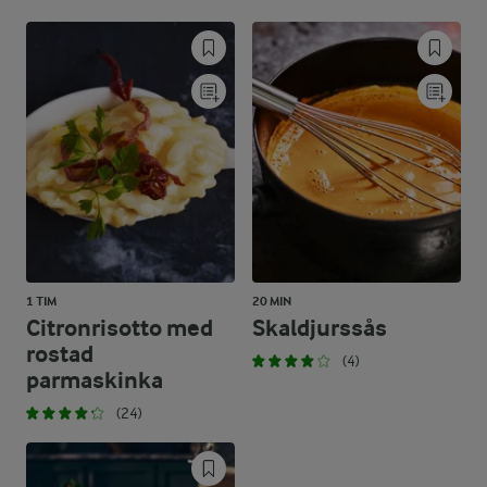
1 TIM
20 MIN
Citronrisotto med
Skaldjurssås
rostad
(4)
parmaskinka
(24)