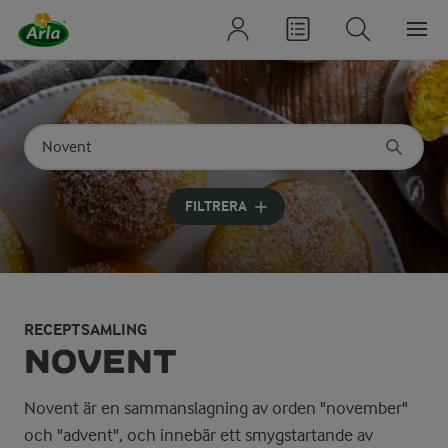
Sök på kategori eller ingrediens
Skriv in sökord för att få förslag
FILTRERA
RECEPTSAMLING
NOVENT
Novent är en sammanslagning av orden "november"
och "advent", och innebär ett smygstartande av