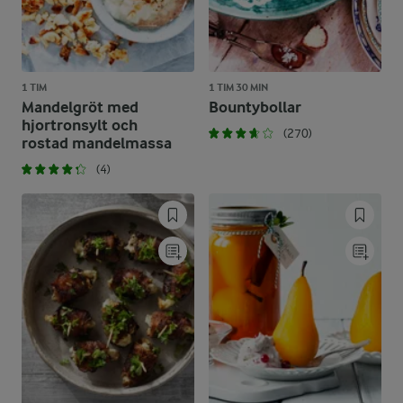
1 TIM
1 TIM 30 MIN
Mandelgröt med
Bountybollar
hjortronsylt och
(270)
rostad mandelmassa
(4)