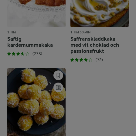
1 TIM
1 TIM 30 MIN
Saftig
Saffranskladdkaka
kardemummakaka
med vit choklad och
passionsfrukt
(235)
(72)