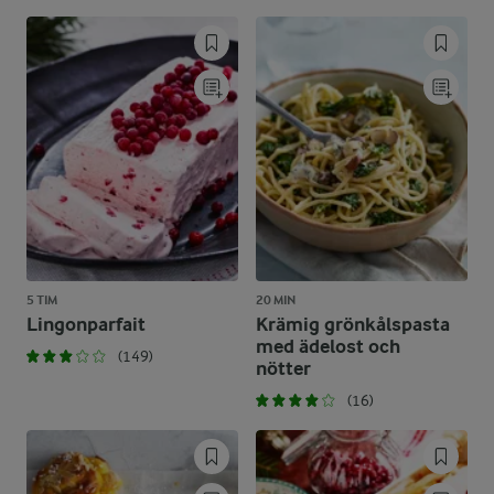
5 TIM
20 MIN
Lingonparfait
Krämig grönkålspasta
med ädelost och
(149)
nötter
(16)