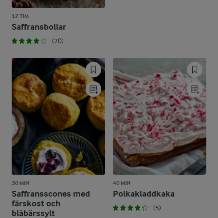
12 TIM
Saffransbollar
(70)
30 MIN
40 MIN
Saffransscones med
Polkakladdkaka
färskost och
(5)
blåbärssylt