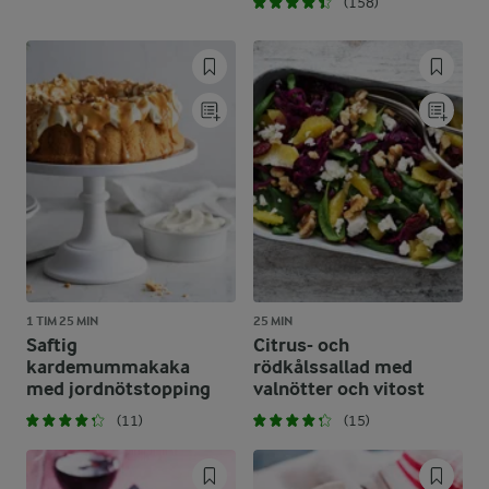
(158)
1 TIM 25 MIN
25 MIN
Saftig
Citrus- och
kardemummakaka
rödkålssallad med
med jordnötstopping
valnötter och vitost
(11)
(15)