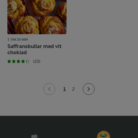
1 TIM 30 MIN
Saffransbullar med vit
choklad
(20)
1
2