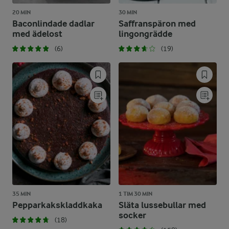
20 MIN
30 MIN
Baconlindade dadlar
Saffranspäron med
med ädelost
lingongrädde
(6)
(19)
35 MIN
1 TIM 30 MIN
Pepparkakskladdkaka
Släta lussebullar med
socker
(18)