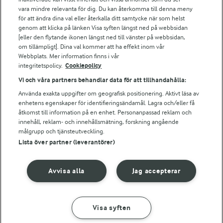
vara mindre relevanta för dig. Du kan återkomma till denna meny
Bildbank
för att ändra dina val eller återkalla ditt samtycke när som helst
genom att klicka på länken Visa syften längst ned på webbsidan
[eller den flytande ikonen längst ned till vänster på webbsidan,
om tillämpligt]. Dina val kommer att ha effekt inom vår
Följ oss
Webbplats. Mer information finns i vår
integritetspolicy.
Cookiepolicy
Vi och våra partners behandlar data för att tillhandahålla:
Använda exakta uppgifter om geografisk positionering. Aktivt läsa av
enhetens egenskaper för identifieringsändamål. Lagra och/eller få
åtkomst till information på en enhet. Personanpassad reklam och
innehåll, reklam- och innehållsmätning, forskning angående
målgrupp och tjänsteutveckling.
Lista över partner (leverantörer)
© 2026 Arla Foods
Ändra cookie-inställningar
Avvisa alla
Jag accepterar
Integritetspolicy
Om cookies
Visa syften