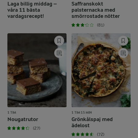
Laga billig middag –
Saffranskokt
våra 11 bästa
palsternacka med
vardagsrecept!
smörrostade nötter
(81)
1 TIM
1 TIM 15 MIN
Nougatrutor
Grönkålspaj med
ädelost
(27)
(72)