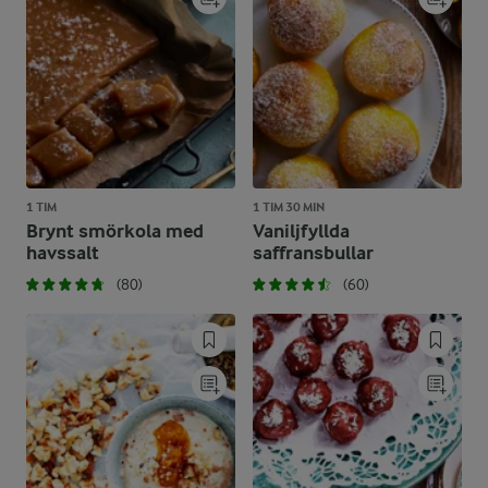
1 TIM
1 TIM 30 MIN
Brynt smörkola med
Vaniljfyllda
havssalt
saffransbullar
(80)
(60)