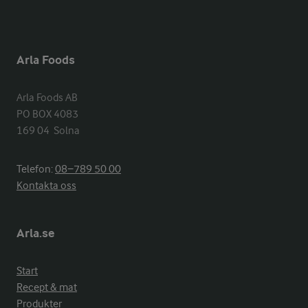
Arla Foods
Arla Foods AB

PO BOX 4083

169 04  Solna
Telefon:
08−789 50 00
Kontakta oss
Arla.se
Start
Recept & mat
Produkter