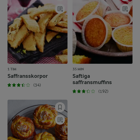
1 TIM
35 MIN
Saffransskorpor
Saftiga
saffransmuffins
(34)
(192)