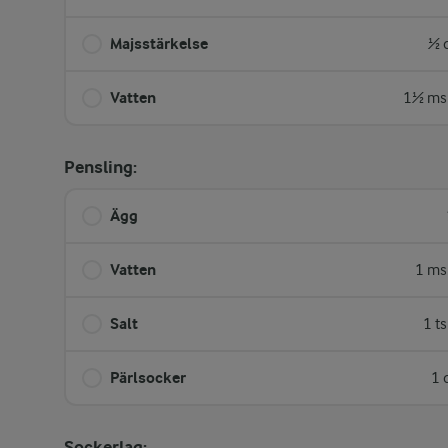
Majsstärkelse
½ 
Vatten
1½ ms
Pensling:
Ägg
Vatten
1 ms
Salt
1 t
Pärlsocker
1 
Sockerlag: