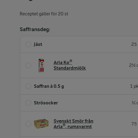
Receptet gäller för 20 st
Saffransdeg:
Jäst
25 
Arla Ko®
2½ d
Standardmjölk
Saffran à 0.5 g
1 p
Strösocker
¾ 
Svenskt Smör från
75 
Arla®, rumsvarmt