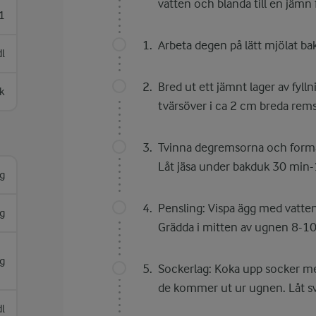
vatten och blanda till en jämn f
1
Arbeta degen på lätt mjölat bak
dl
Bred ut ett jämnt lager av fyl
k
tvärsöver i ca 2 cm breda remsor
Tvinna degremsorna och forma t
Låt jäsa under bakduk 30 min
g
Pensling: Vispa ägg med vatten
g
Grädda i mitten av ugnen 8-10
g
Sockerlag: Koka upp socker me
de kommer ut ur ugnen. Låt sva
dl