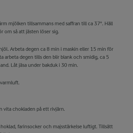
rm mjölken tillsammans med saffran till ca 37°. Häll
r om så att jästen löser sig.
mjöl. Arbeta degen ca 8 min i maskin eller 15 min för
tta arbeta degen tills den blir blank och smidig, ca 5
hand. Låt jäsa under bakduk i 30 min.
varmluft.
vita chokladen på ett rivjärn.
oklad, farinsocker och majsstärkelse luftigt. Tillsätt