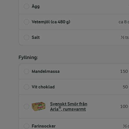
Ägg
Vetemjöl (ca 480 g)
ca 8 
Salt
½ ts
Fyllning:
Mandelmassa
150 
Vit choklad
50 
Svenskt Smör från
100 
Arla®, rumsvarmt
Farinsocker
½ 