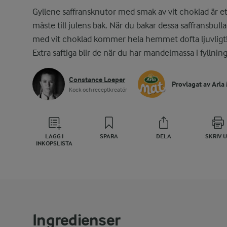
Gyllene saffransknutor med smak av vit choklad är et
måste till julens bak. När du bakar dessa saffransbulla
med vit choklad kommer hela hemmet dofta ljuvligt
Extra saftiga blir de när du har mandelmassa i fyllnin
Constance Loeper
Provlagat av Arla
Kock och receptkreatör
LÄGG I
SPARA
DELA
SKRIV 
INKÖPSLISTA
Ingredienser