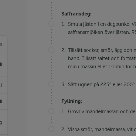
Saffransdeg:
Smula jästen i en degbunke. Vä
saffransmjölken över jästen. Rö
g
Tillsätt socker, smör, ägg och 
hand. Tillsätt saltet och fortsä
l
min i maskin eller 10 min för 
Sätt ugnen på 225° eller 200° 
kt
Fyllning:
dl
Grovriv mandelmassan och den 
g
Vispa smör, mandelmassa, vit ch