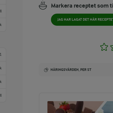
Markera receptet som ti
dl
JAG HAR LAGAT DET HÄR RECEPTE
k
1
1
k
NÄRINGSVÄRDEN, PER ST
sk
Energi:
271 kcal
dl
ENERGIDISTRIBUTION %
NÄRINGSVÄRDEN PER ST