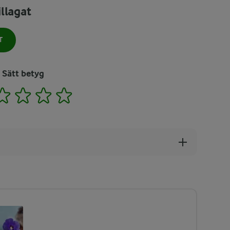
llagat
T
Sätt betyg
2
3
4
5