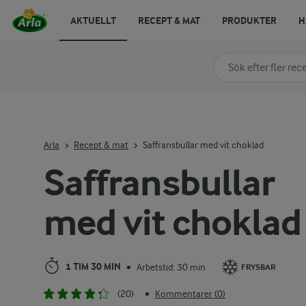
AKTUELLT
RECEPT & MAT
PRODUKTER
H
Sök på kategori elle
Skriv in sökord för at
Arla
Recept & mat
Saffransbullar med vit choklad
Saffransbullar
med vit choklad
1 TIM 30 MIN
Arbetstid: 30 min
•
FRYSBAR
(20)
Kommentarer (0)
•