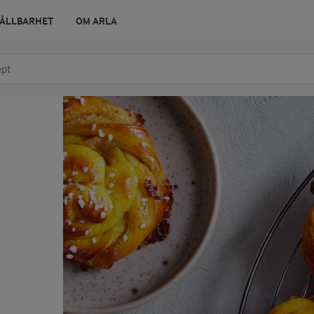
ÅLLBARHET
OM ARLA
r ingrediens
t få förslag