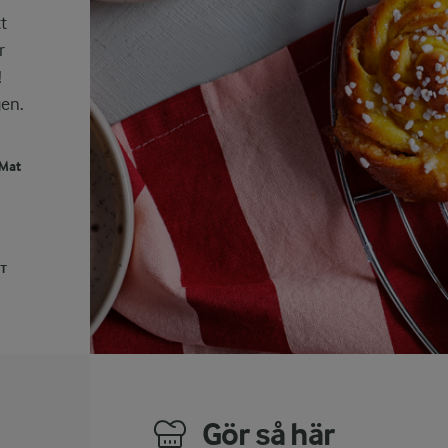
t
r
!
gen.
 Mat
UT
Gör så här