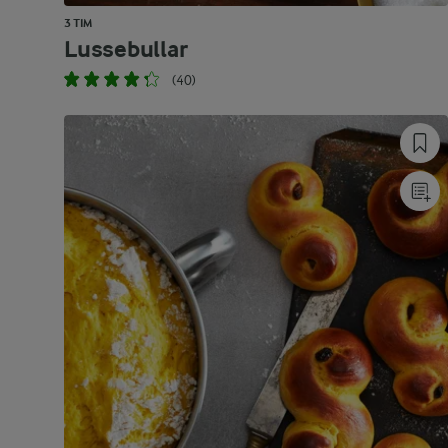
3 TIM
Lussebullar
(40)