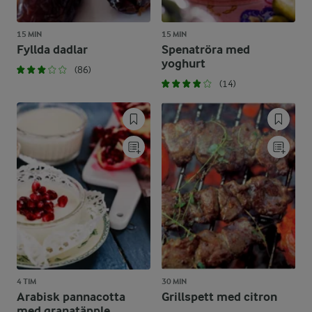
15 MIN
15 MIN
Fyllda dadlar
Spenatröra med
yoghurt
(86)
(14)
4 TIM
30 MIN
Arabisk pannacotta
Grillspett med citron
med granatäpple