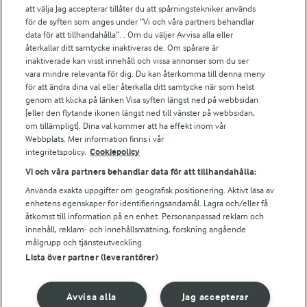
att välja Jag accepterar tillåter du att spårningstekniker används
Arlas kundportal
för de syften som anges under ”Vi och våra partners behandlar
Arla.com
data för att tillhandahålla”. . Om du väljer Avvisa alla eller
Falbygdens Ost
återkallar ditt samtycke inaktiveras de. Om spårare är
Arla webbshop
inaktiverade kan visst innehåll och vissa annonser som du ser
vara mindre relevanta för dig. Du kan återkomma till denna meny
Bildbank
för att ändra dina val eller återkalla ditt samtycke när som helst
genom att klicka på länken Visa syften längst ned på webbsidan
[eller den flytande ikonen längst ned till vänster på webbsidan,
om tillämpligt]. Dina val kommer att ha effekt inom vår
Följ oss
Webbplats. Mer information finns i vår
integritetspolicy.
Cookiepolicy
Vi och våra partners behandlar data för att tillhandahålla:
Använda exakta uppgifter om geografisk positionering. Aktivt läsa av
enhetens egenskaper för identifieringsändamål. Lagra och/eller få
åtkomst till information på en enhet. Personanpassad reklam och
innehåll, reklam- och innehållsmätning, forskning angående
målgrupp och tjänsteutveckling.
Lista över partner (leverantörer)
© 2026 Arla Foods
Ändra cookie-inställningar
Avvisa alla
Jag accepterar
Integritetspolicy