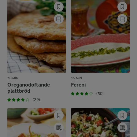
30 MIN
15 MIN
Oreganodoftande
Fereni
plattbröd
(30)
(29)