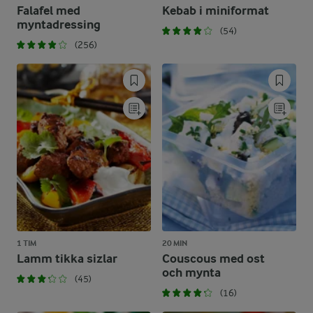
Falafel med
Kebab i miniformat
myntadressing
(54)
(256)
1 TIM
20 MIN
Lamm tikka sizlar
Couscous med ost
och mynta
(45)
(16)