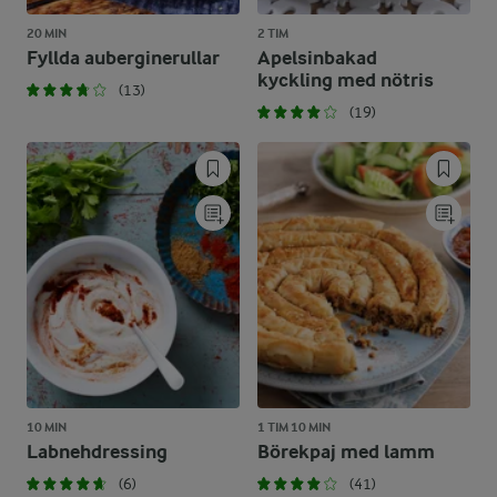
20 MIN
2 TIM
Fyllda auberginerullar
Apelsinbakad
kyckling med nötris
(13)
(19)
10 MIN
1 TIM 10 MIN
Labnehdressing
Börekpaj med lamm
(6)
(41)