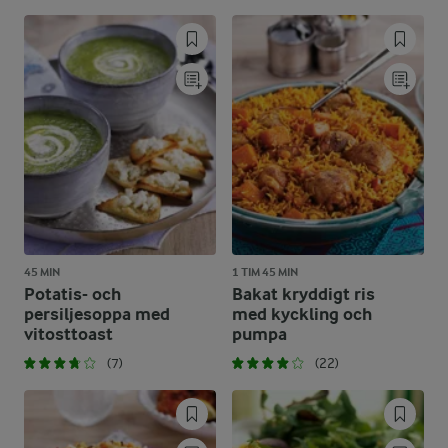
45 MIN
1 TIM 45 MIN
Potatis- och
Bakat kryddigt ris
persiljesoppa med
med kyckling och
vitosttoast
pumpa
(7)
(22)