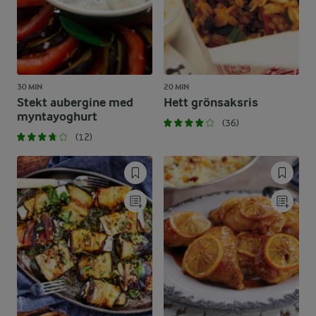
30 MIN
20 MIN
Stekt aubergine med
Hett grönsaksris
myntayoghurt
(36)
(12)