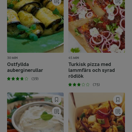
30 MIN
45 MIN
Ostfyllda
Turkisk pizza med
auberginerullar
lammfärs och syrad
rödlök
(39)
(75)