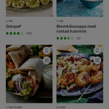
2 TIM
1 TIM
Qatayef
Blomkålssoppa med
rostad kummin
(20)
(5)
1 TIM 20 MIN
25 MIN