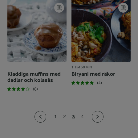
1 TIM 30 MIN
Kladdiga muffins med
Biryani med räkor
dadlar och kolasås
(4)
(8)
3
1
2
4