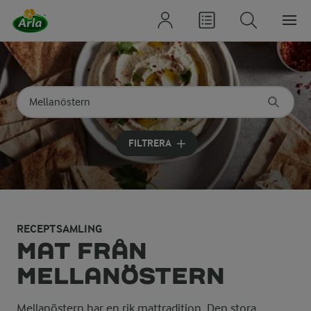
Sök på kategori eller ingrediens
Skriv in sökord för att få förslag
FILTRERA
RECEPTSAMLING
MAT FRÅN
MELLANÖSTERN
Mellanöstern har en rik mattradition. Den stora