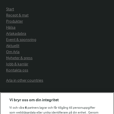
Start
Recept & mat
Produkter
Hälsa
Arlakadabra
Event & sponsring
Aktuellt
Om Arla
Nyheter & press
Jobb & karriär
Kontakta oss
Arla in other countries
Fler Arlasajter
Vi bryr oss om din integritet
Vi och våra
6
partners lagrar och får tillgång till personuppgifter
För ägare
som webbläsardata eller unika identifierare på din enhet . Genom