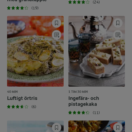
(24)
(19)
40 MIN
1 TIM 30 MIN
Luftigt örtris
Ingefära- och
pistagekaka
(6)
(11)