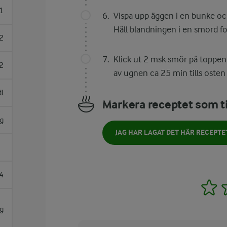
1
Vispa upp äggen i en bunke och
Häll blandningen i en smord f
2
Klick ut 2 msk smör på toppen
2
av ugnen ca 25 min tills osten
dl
Markera receptet som ti
g
JAG HAR LAGAT DET HÄR RECEPTE
4
1
g