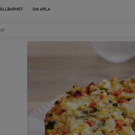
ÅLLBARHET
OM ARLA
r ingrediens
t få förslag