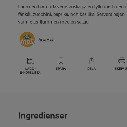
Laga den här goda vegetariska pajen fylld med med ri
fänkål, zucchini, paprika, och basilika. Servera pajen
varm eller ljummen med en sallad.
Arla Mat
LÄGG I
SPARA
DELA
SKRIV 
INKÖPSLISTA
Ingredienser