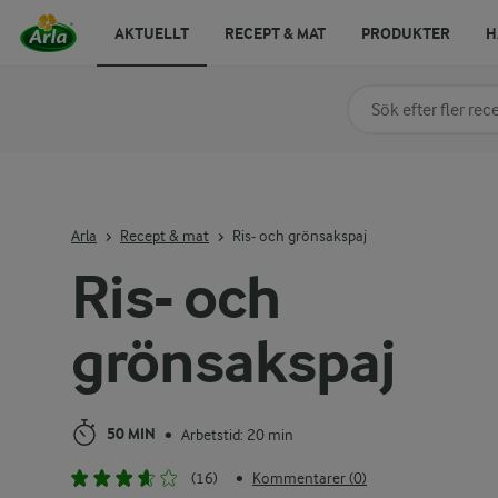
AKTUELLT
RECEPT & MAT
PRODUKTER
H
Sök på kategori elle
Skriv in sökord för at
Arla
Recept & mat
Ris- och grönsakspaj
Ris- och
grönsakspaj
50 MIN
Arbetstid: 20 min
•
(16)
Kommentarer (0)
•