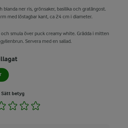
 blanda ner ris, grönsaker, basilika och gratängost.
orm med löstagbar kant, ca 24 cm i diameter.
 och smula över puck creamy white. Grädda i mitten
 gyllenbrun. Servera med en sallad.
llagat
T
Sätt betyg
2
3
4
5