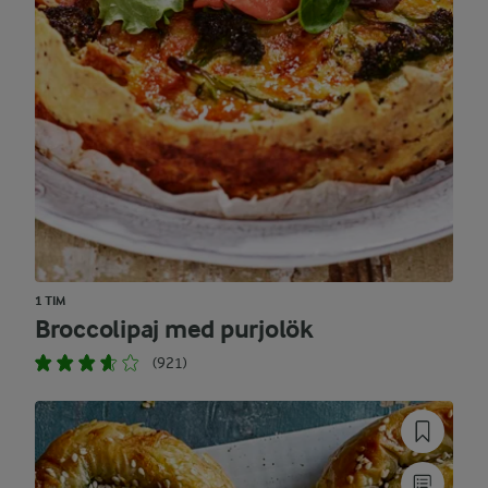
1 TIM
Broccolipaj med purjolök
(921)