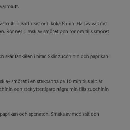
varmluft.
strull. Tillsätt riset och koka 8 min. Häll av vattnet
ullen. Rör ner 1 msk av smöret och rör om tills smöret
 skär fänkålen i bitar. Skär zucchinin och paprikan i
msk av smöret i en stekpanna ca 10 min tills allt är
chinin och stek ytterligare några min tills zucchinin
t paprikan och spenaten. Smaka av med salt och