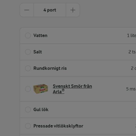
4 port
Vatten
1 lit
Salt
2 t
Rundkornigt ris
2 
Svenskt Smör från
5 ms
Arla®
Gul lök
Pressade vitlöksklyftor