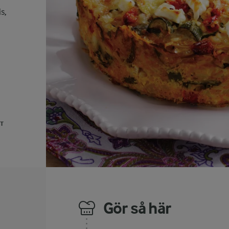
s,
UT
Gör så här