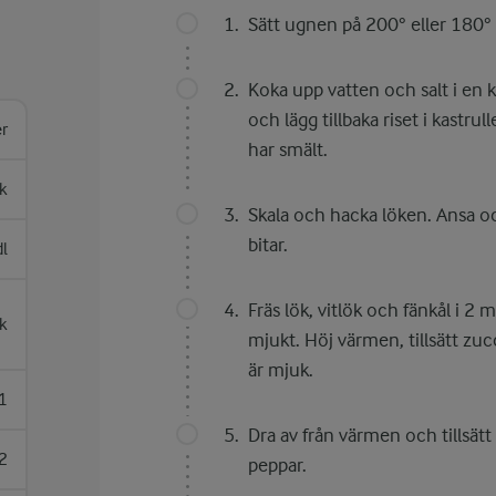
Sätt ugnen på 200° eller 180° 
Koka upp vatten och salt i en ka
och lägg tillbaka riset i kastr
er
har smält.
sk
Skala och hacka löken. Ansa och
bitar.
dl
Fräs lök, vitlök och fänkål i 2 
k
mjukt. Höj värmen, tillsätt zuc
är mjuk.
1
Dra av från värmen och tillsät
2
peppar.