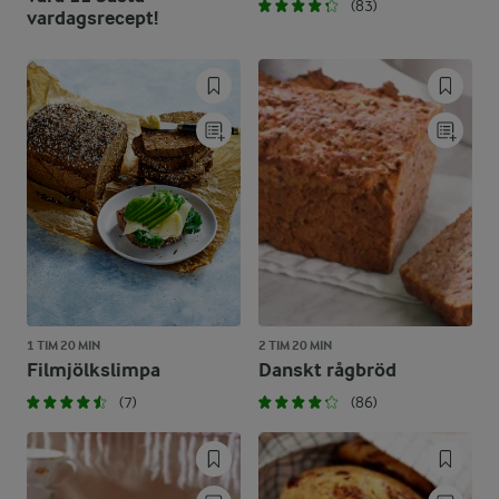
(83)
vardagsrecept!
1 TIM 20 MIN
2 TIM 20 MIN
Filmjölkslimpa
Danskt rågbröd
(7)
(86)