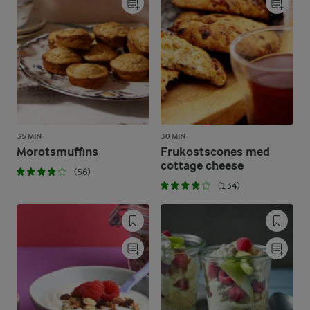
35 MIN
30 MIN
Morotsmuffins
Frukostscones med
cottage cheese
(56)
(134)