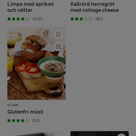
Limpa med aprikos
Kallrörd havregröt
och nötter
med cottage cheese
(232)
(85)
45 MIN
Glutenfri müsli
(51)