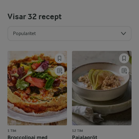
Visar
32
recept
Popularitet
1 TIM
12 TIM
Broccolipaj med
Pajalagröt