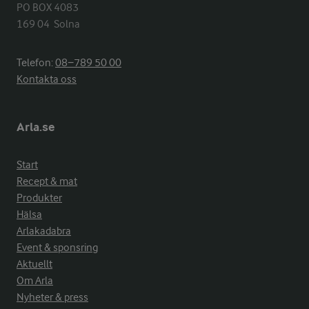
PO BOX 4083

169 04  Solna
Telefon:
08−789 50 00
Kontakta oss
Arla.se
Start
Recept & mat
Produkter
Hälsa
Arlakadabra
Event & sponsring
Aktuellt
Om Arla
Nyheter & press