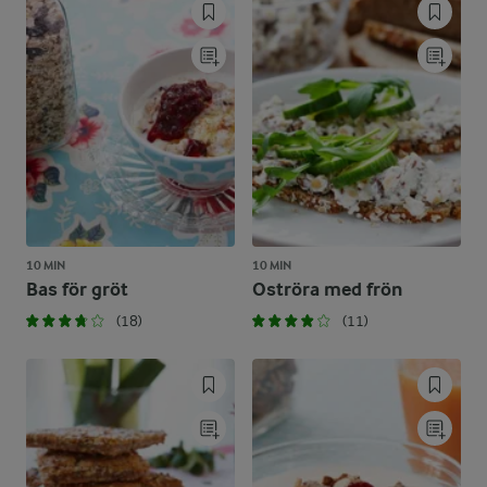
10 MIN
10 MIN
Bas för gröt
Oströra med frön
(18)
(11)