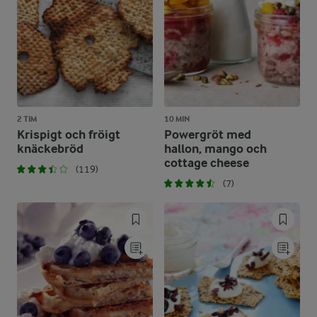
2 TIM
10 MIN
Krispigt och fröigt
Powergröt med
knäckebröd
hallon, mango och
cottage cheese
(119)
(7)