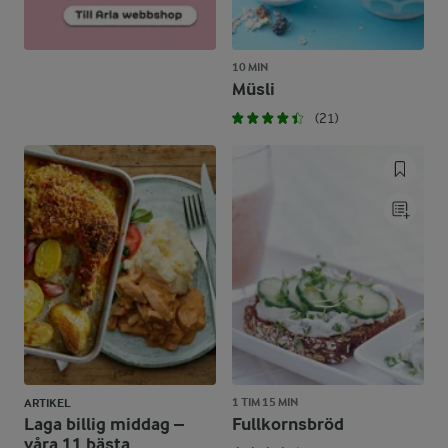
10 MIN
Müsli
(21)
1 TIM 15 MIN
ARTIKEL
Laga billig middag –
Fullkornsbröd
våra 11 bästa