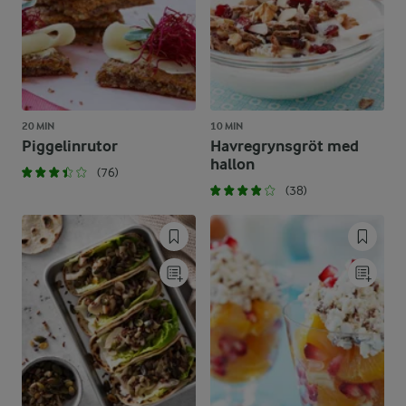
20 MIN
10 MIN
Piggelinrutor
Havregrynsgröt med
hallon
(76)
(38)