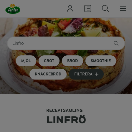
Sök på kategori eller ingrediens
Skriv in sökord för att få förslag
MJÖL
GRÖT
BRÖD
SMOOTHIE
KNÄCKEBRÖD
FILTRERA
RECEPTSAMLING
LINFRÖ