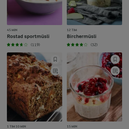
45 MIN
12 TIM
Rostad sportmüsli
Birchermüsli
(119)
(32)
1 TIM 10 MIN
15 MIN