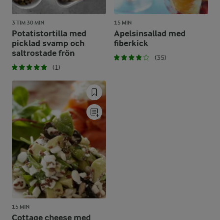
3 TIM 30 MIN
15 MIN
Potatistortilla med
Apelsinsallad med
picklad svamp och
fiberkick
saltrostade frön
(35)
(1)
15 MIN
Cottage cheese med