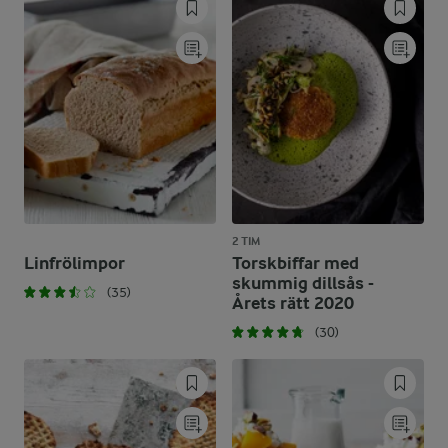
2 TIM
Linfrölimpor
Torskbiffar med
skummig dillsås -
(35)
Årets rätt 2020
(30)