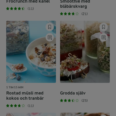
Fröcrunch med kanel
Smoothie med
blåbärskvarg
(11)
(21)
1 TIM 15 MIN
Rostad müsli med
Grodda själv
kokos och tranbär
(25)
(11)