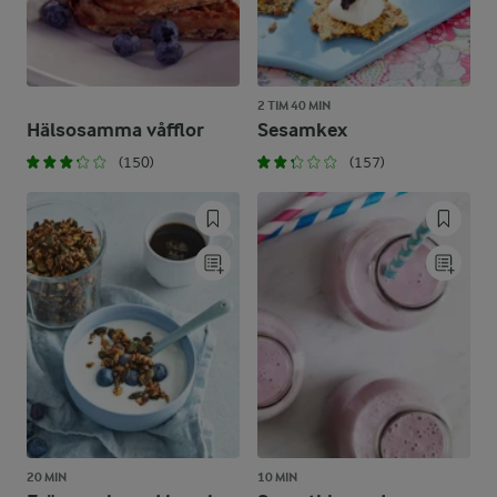
2 TIM 40 MIN
Hälsosamma våfflor
Sesamkex
(150)
(157)
20 MIN
10 MIN