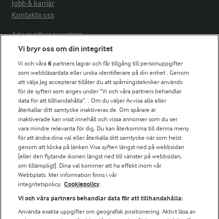
Jobb & karriär
Kontakta oss
Arla in other countries
Vi bryr oss om din integritet
Vi och våra
6
partners lagrar och får tillgång till personuppgifter
Fler Arlasajter
som webbläsardata eller unika identifierare på din enhet . Genom
att välja Jag accepterar tillåter du att spårningstekniker används
för de syften som anges under ”Vi och våra partners behandlar
För ägare
data för att tillhandahålla”. . Om du väljer Avvisa alla eller
Arlas kundportal
återkallar ditt samtycke inaktiveras de. Om spårare är
Arla.com
inaktiverade kan visst innehåll och vissa annonser som du ser
vara mindre relevanta för dig. Du kan återkomma till denna meny
Falbygdens Ost
för att ändra dina val eller återkalla ditt samtycke när som helst
Arla webbshop
genom att klicka på länken Visa syften längst ned på webbsidan
Bildbank
[eller den flytande ikonen längst ned till vänster på webbsidan,
om tillämpligt]. Dina val kommer att ha effekt inom vår
Webbplats. Mer information finns i vår
integritetspolicy.
Cookiepolicy
Följ oss
Vi och våra partners behandlar data för att tillhandahålla:
Använda exakta uppgifter om geografisk positionering. Aktivt läsa av