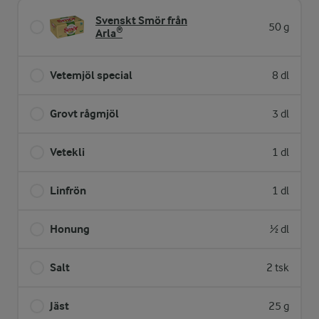
Svenskt Smör från
50 g
Arla®
Vetemjöl special
8 dl
Grovt rågmjöl
3 dl
Vetekli
1 dl
Linfrön
1 dl
Honung
½ dl
Salt
2 tsk
Jäst
25 g