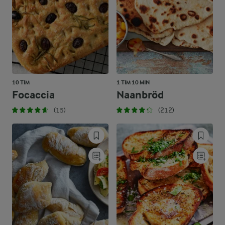
10 TIM
1 TIM 10 MIN
Focaccia
Naanbröd
(15)
(212)