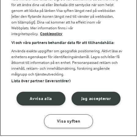
Bildbank
för att ändra dina val eller återkalla ditt samtycke när som helst
genom att klicka på länken Visa syften längst ned på webbsidan
[eller den flytande ikonen längst ned till vänster på webbsidan,
om tillämpligt]. Dina val kommer att ha effekt inom vår
Följ oss
Webbplats. Mer information finns i vår
integritetspolicy.
Cookiepolicy
Vi och våra partners behandlar data för att tillhandahålla:
Använda exakta uppgifter om geografisk positionering. Aktivt läsa av
enhetens egenskaper för identifieringsändamål. Lagra och/eller få
åtkomst till information på en enhet. Personanpassad reklam och
innehåll, reklam- och innehållsmätning, forskning angående
målgrupp och tjänsteutveckling.
Lista över partner (leverantörer)
© 2026 Arla Foods
Ändra cookie-inställningar
Avvisa alla
Jag accepterar
Integritetspolicy
Om cookies
Visa syften
GÖR SÅ HÄR
INGREDIENSER