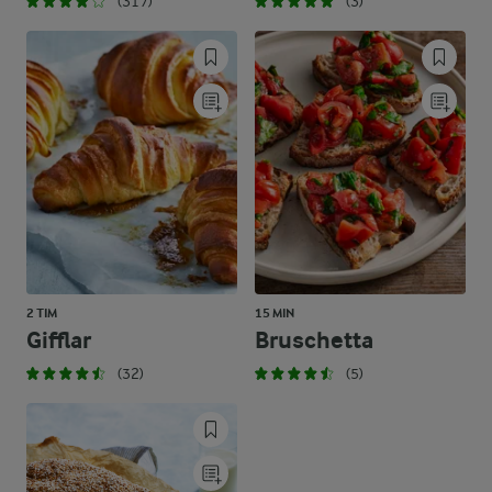
(317)
(3)
2 TIM
15 MIN
Gifflar
Bruschetta
(32)
(5)