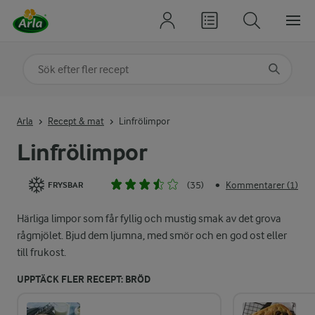
Sök på kategori eller ingrediens
Skriv in sökord för att få förslag
Arla
Recept & mat
Linfrölimpor
Linfrölimpor
(35)
Kommentarer (1)
•
FRYSBAR
Härliga limpor som får fyllig och mustig smak av det grova
rågmjölet. Bjud dem ljumna, med smör och en god ost eller
till frukost.
UPPTÄCK FLER RECEPT: BRÖD