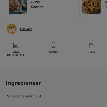
30 MIN
1
Scones
F
Arla Mat
LÄGG I
SPARA
DELA
INKÖPSLISTA
Ingredienser
Receptet gäller för 2 st