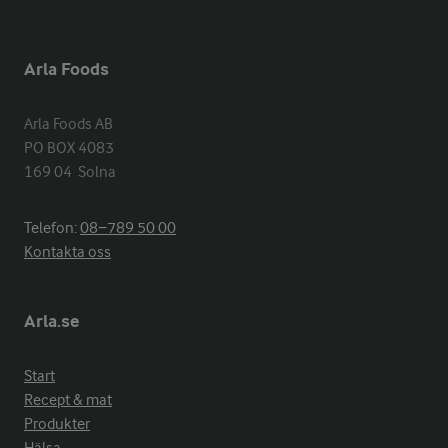
Arla Foods
Arla Foods AB

PO BOX 4083

169 04  Solna
Telefon:
08−789 50 00
Kontakta oss
Arla.se
Start
Recept & mat
Produkter