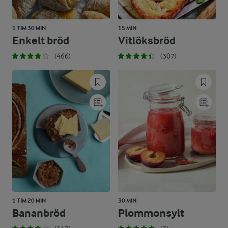
1 TIM 30 MIN
15 MIN
Enkelt bröd
Vitlöksbröd
(466)
(307)
1 TIM 20 MIN
30 MIN
Bananbröd
Plommonsylt