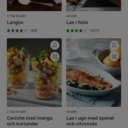
1 TIM 30 MIN
40 MIN
Langos
Lax i folie
(68)
(207)
2 TIM 40 MIN
30 MIN
Ceviche med mango
Lax i ugn med spenat
och koriander
och citronsås