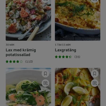
30 MIN
1 TIM 15 MIN
Lax med krämig
Laxgratäng
potatissallad
(35)
(110)