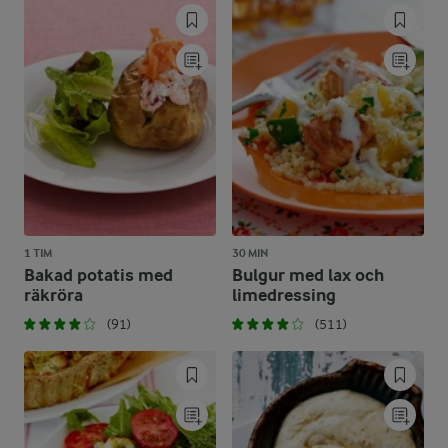
1 TIM
30 MIN
Bakad potatis med
Bulgur med lax och
räkröra
limedressing
(91)
(511)