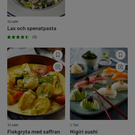
30 MIN
Lax och spenatpasta
(9)
35 MIN
1 TIM
Fiskgryta med saffran
Nigiri sushi