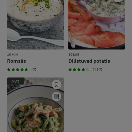
10 MIN
10 MIN
Romsås
Dillstuvad potatis
(2)
(112)
Nytt