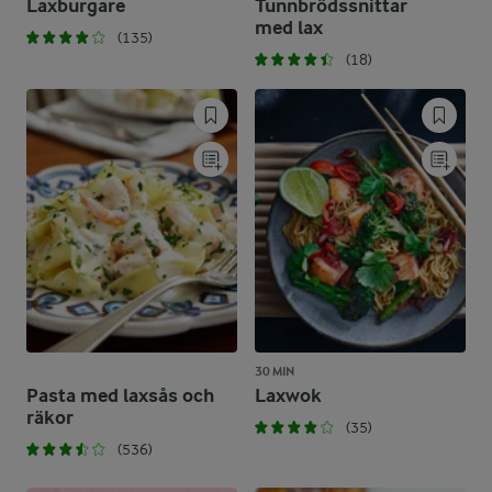
Laxburgare
Tunnbrödssnittar
med lax
(135)
(18)
30 MIN
Pasta med laxsås och
Laxwok
räkor
(35)
(536)