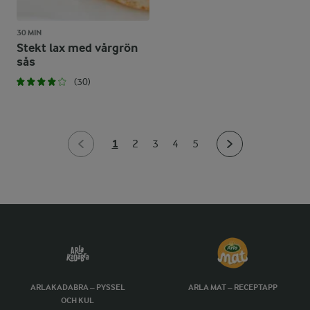
30 MIN
Stekt lax med vårgrön
sås
(30)
1
2
3
4
5
ARLAKADABRA – PYSSEL
ARLA MAT – RECEPTAPP
OCH KUL