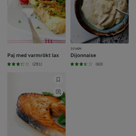
10 MIN
Paj med varmrökt lax
Dijonnaise
(281)
(60)