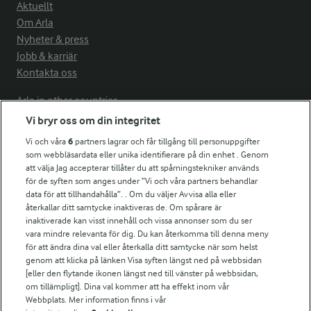
Aktuellt
Om Arla
Nyheter & press
Jobb & karriär
Kontakta oss
Arla in other countries
Vi bryr oss om din integritet
Vi och våra
6
partners lagrar och får tillgång till personuppgifter
Fler Arlasajter
som webbläsardata eller unika identifierare på din enhet . Genom
att välja Jag accepterar tillåter du att spårningstekniker används
för de syften som anges under ”Vi och våra partners behandlar
För ägare
data för att tillhandahålla”. . Om du väljer Avvisa alla eller
Arlas kundportal
återkallar ditt samtycke inaktiveras de. Om spårare är
Arla.com
inaktiverade kan visst innehåll och vissa annonser som du ser
vara mindre relevanta för dig. Du kan återkomma till denna meny
Falbygdens Ost
för att ändra dina val eller återkalla ditt samtycke när som helst
Arla webbshop
genom att klicka på länken Visa syften längst ned på webbsidan
Bildbank
[eller den flytande ikonen längst ned till vänster på webbsidan,
om tillämpligt]. Dina val kommer att ha effekt inom vår
Webbplats. Mer information finns i vår