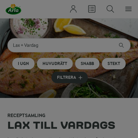
Sök på kategori eller ingrediens
Skriv in sökord för att få förslag
I UGN
HUVUDRÄTT
SNABB
STEKT
FILTRERA
RECEPTSAMLING
LAX TILL VARDAGS