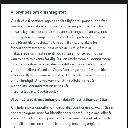
Fler Arlasajter
Vi bryr oss om din integritet
Vi och våra
6
partners lagrar och får tillgång till personuppgifter
För ägare
som webbläsardata eller unika identifierare på din enhet . Genom
att välja Jag accepterar tillåter du att spårningstekniker används
Arlas kundportal
för de syften som anges under ”Vi och våra partners behandlar
Arla.com
data för att tillhandahålla”. . Om du väljer Avvisa alla eller
Falbygdens Ost
återkallar ditt samtycke inaktiveras de. Om spårare är
Arla webbshop
inaktiverade kan visst innehåll och vissa annonser som du ser
vara mindre relevanta för dig. Du kan återkomma till denna meny
Bildbank
för att ändra dina val eller återkalla ditt samtycke när som helst
genom att klicka på länken Visa syften längst ned på webbsidan
[eller den flytande ikonen längst ned till vänster på webbsidan,
om tillämpligt]. Dina val kommer att ha effekt inom vår
Följ oss
Webbplats. Mer information finns i vår
integritetspolicy.
Cookiepolicy
Vi och våra partners behandlar data för att tillhandahålla:
Använda exakta uppgifter om geografisk positionering. Aktivt läsa av
enhetens egenskaper för identifieringsändamål. Lagra och/eller få
åtkomst till information på en enhet. Personanpassad reklam och
innehåll, reklam- och innehållsmätning, forskning angående