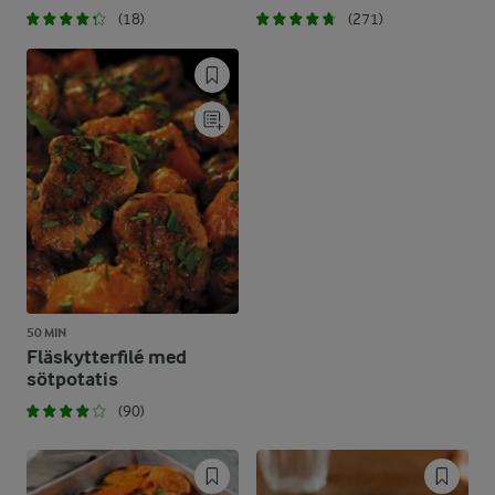
(18)
(271)
50 MIN
Fläskytterfilé med
sötpotatis
(90)