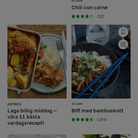
40 MIN
Chili con carne
(52)
30 MIN
ARTIKEL
Laga billig middag –
Biff med bambuskott
våra 11 bästa
(184)
vardagsrecept!