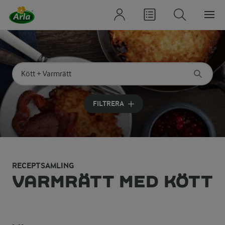
Sök på kategori eller ingrediens
Skriv in sökord för att få förslag
FILTRERA
RECEPTSAMLING
VARMRÄTT MED KÖTT