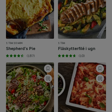
1 TIM 10 MIN
1 TIM
Shepherd’s Pie
Fläskytterfilé i ugn
(187)
(10)