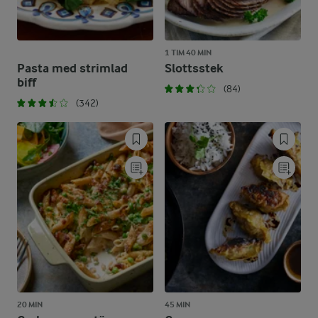
1 TIM 40 MIN
Pasta med strimlad
Slottsstek
biff
(84)
(342)
20 MIN
45 MIN