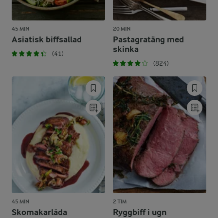
45 MIN
20 MIN
Asiatisk biffsallad
Pastagratäng med
skinka
(41)
(824)
45 MIN
2 TIM
Skomakarlåda
Ryggbiff i ugn