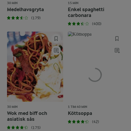
30 MIN
15 MIN
Medelhavsgryta
Enkel spaghetti
carbonara
(179)
(400)
30 MIN
1 TIM 40 MIN
Wok med biff och
Köttsoppa
asiatisk sås
(42)
(175)