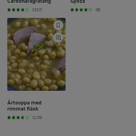
Carbonaragratäng
Gyoza
(337)
(8)
Ärtsoppa med
rimmat fläsk
(170)