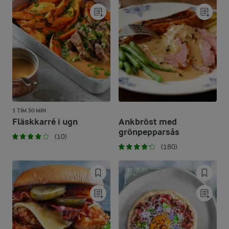
1 TIM 30 MIN
Fläskkarré i ugn
Ankbröst med
grönpepparsås
(10)
(180)