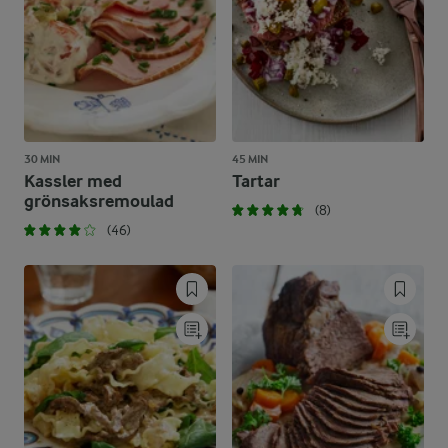
30 MIN
45 MIN
Kassler med
Tartar
grönsaksremoulad
(8)
(46)