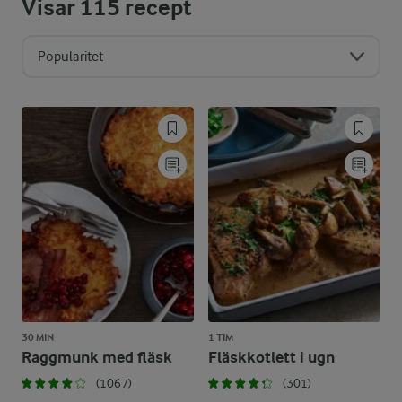
Visar
115
recept
Popularitet
30 MIN
1 TIM
Raggmunk med fläsk
Fläskkotlett i ugn
(1067)
(301)