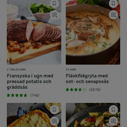
2 TIM 20 MIN
45 MIN
Fransyska i ugn med
Fläskfilégryta med
pressad potatis och
ost- och senapssås
gräddsås
(2676)
(746)