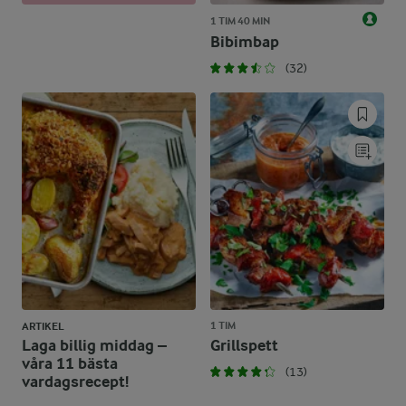
1 TIM 40 MIN
Bibimbap
(32)
1 TIM
ARTIKEL
Laga billig middag –
Grillspett
våra 11 bästa
(13)
vardagsrecept!