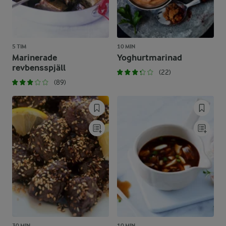
5 TIM
10 MIN
Marinerade
Yoghurtmarinad
revbensspjäll
(22)
(89)
30 MIN
10 MIN