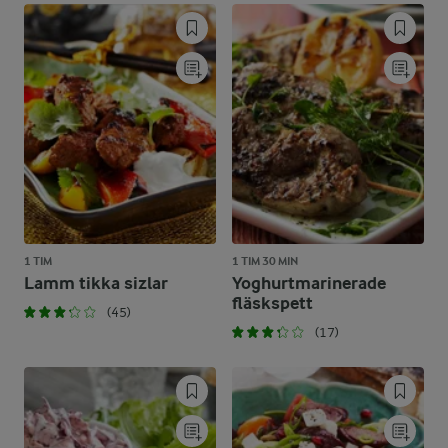
1 TIM
1 TIM 30 MIN
Lamm tikka sizlar
Yoghurtmarinerade
fläskspett
(45)
(17)