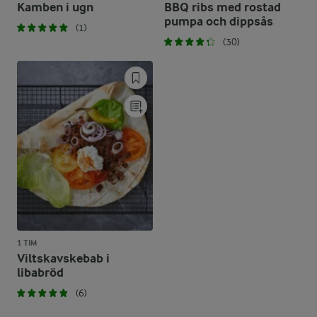
Kamben i ugn
BBQ ribs med rostad
pumpa och dippsås
(1)
(30)
1 TIM
Viltskavskebab i
libabröd
(6)