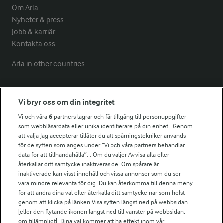
Om Arla
Nyheter & press
Jobb & karriär
Kontakta oss
Arla in other countries
Fler Arlasajter
Vi bryr oss om din integritet
Vi och våra
6
partners lagrar och får tillgång till personuppgifter
För ägare
som webbläsardata eller unika identifierare på din enhet . Genom
att välja Jag accepterar tillåter du att spårningstekniker används
Arlas kundportal
för de syften som anges under ”Vi och våra partners behandlar
Arla.com
data för att tillhandahålla”. . Om du väljer Avvisa alla eller
Falbygdens Ost
återkallar ditt samtycke inaktiveras de. Om spårare är
Arla webbshop
inaktiverade kan visst innehåll och vissa annonser som du ser
vara mindre relevanta för dig. Du kan återkomma till denna meny
Bildbank
för att ändra dina val eller återkalla ditt samtycke när som helst
genom att klicka på länken Visa syften längst ned på webbsidan
[eller den flytande ikonen längst ned till vänster på webbsidan,
om tillämpligt]. Dina val kommer att ha effekt inom vår