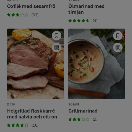
Oxfilé med sesamfrö
Ölmarinad med
timjan
(33)
(4)
2 TIM
10 MIN
Helgrillad fläskkarré
Grillmarinad
med salvia och citron
(2)
(10)