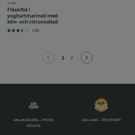
4 TIM
Fläskfilé i
yoghurtmarinad med
bön- och citronsallad
(38)
1
2
ARLAKADABRA – PYSSEL
ARLA MAT – RECEPTAPP
OCH KUL