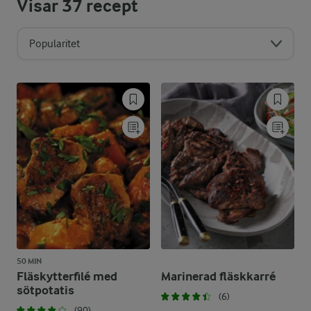
Visar
37
recept
Popularitet
50 MIN
Fläskytterfilé med
Marinerad fläskkarré
sötpotatis
(6)
(90)