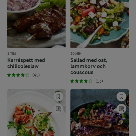
1 TIM
30 MIN
Karréspett med
Sallad med ost,
chilicoleslaw
lammkorv och
couscous
(45)
(13)