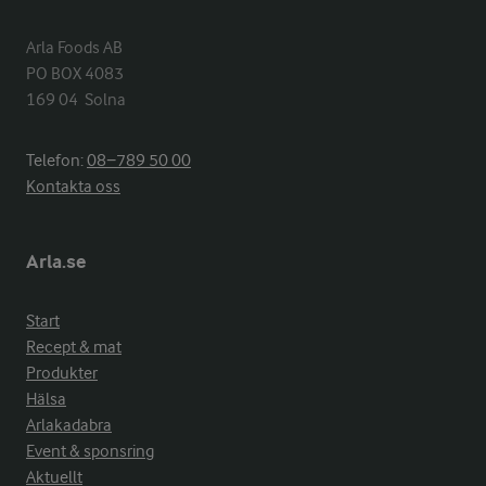
Arla Foods AB

PO BOX 4083

169 04  Solna
Telefon:
08−789 50 00
Kontakta oss
Arla.se
Start
Recept & mat
Produkter
Hälsa
Arlakadabra
Event & sponsring
Aktuellt