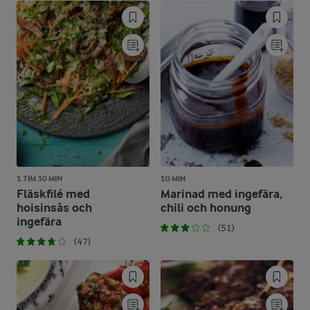
1 TIM 30 MIN
10 MIN
Fläskfilé med
Marinad med ingefära,
hoisinsås och
chili och honung
ingefära
(51)
(47)