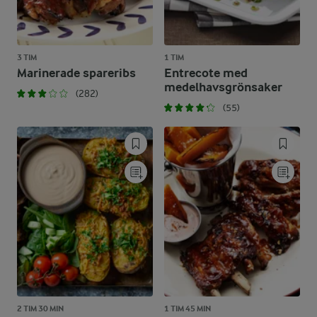
3 TIM
1 TIM
Marinerade spareribs
Entrecote med
medelhavsgrönsaker
(282)
(55)
2 TIM 30 MIN
1 TIM 45 MIN