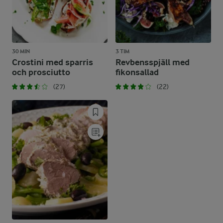
30 MIN
3 TIM
Crostini med sparris
Revbensspjäll med
och prosciutto
fikonsallad
(27)
(22)