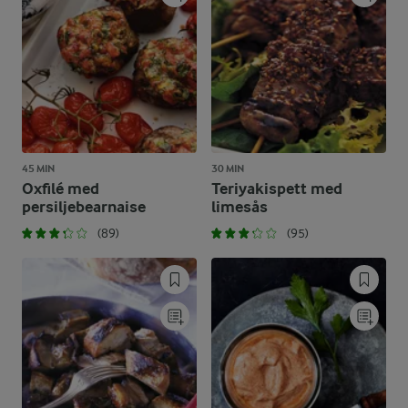
45 MIN
30 MIN
Oxfilé med
Teriyakispett med
persiljebearnaise
limesås
(89)
(95)